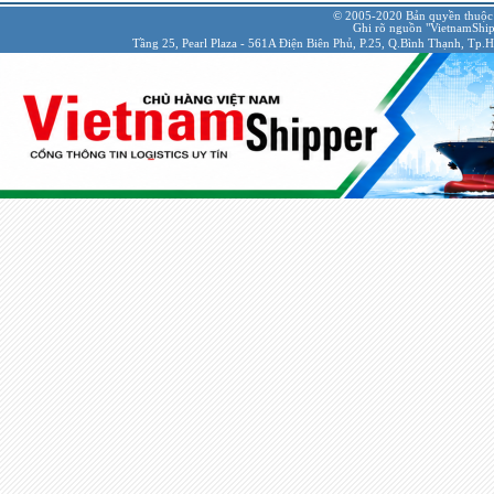
© 2005-2020 Bản quyền thuộc
Ghi rõ nguồn "VietnamShipp
Tầng 25, Pearl Plaza - 561A Điện Biên Phủ, P.25, Q.Bình Thạnh, Tp.