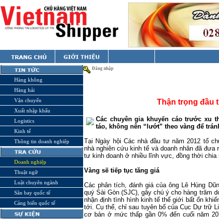
Đăng nhập
Hàng không
Hàng hải
Vận chuyển
Thận trọng đầu 
Xuất nhập khẩu
Các chuyên gia khuyến cáo trước xu th
Logistics
táo, không nên “lướt” theo vàng để tránh
Kinh tế
Tại Ngày hội Các nhà đầu tư năm 2012 tổ c
Thông tin doanh nghiệp
nhà nghiên cứu kinh tế và doanh nhân đã đưa r
tư kinh doanh ở nhiều lĩnh vực, đồng thời chia
Doanh nghiệp
Vàng sẽ tiếp tục tăng giá
Thuật ngữ
Luật chuyên ngành
Các phân tích, đánh giá của ông Lê Hùng Dũ
quý Sài Gòn (SJC), gây chú ý cho hàng trăm d
Sân bay quốc tế
nhận định tình hình kinh tế thế giới bất ổn khiế
Cảng biển quốc tế
tới. Cụ thể, chỉ sau tuyên bố của Cục Dự trữ 
cơ bản ở mức thấp gần 0% đến cuối năm 201