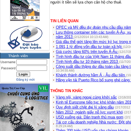
người ít tiền sẽ lựa chọn căn hộ cho thuê.
TIN LIÊN QUAN
OPEC và Mỹ đều dự đoán nhu cầu dầu năm
Lưu thông container trên các tuyến Á-Âu, 
năm 2013
(2/12/2014 10:13:43 AM)
Giá dầu thế giới tăng lên mức kỷ lục trong
1.091,1 tỷ đồng vốn đầu tư toàn xã hội
(12/2
Giá cước tăng 60% trên tuyến Á-Âu
(12/17/2
Tình hình đầu tư của Việt Nam 11 tháng đ
Tình hình đầu tư 10 tháng năm 2013
(11/7/20
Username
Công suất dầu thặng dư dầu toàn cầu tăng t
Password
10:34:55 AM)
Khánh thành đường hầm Á - Âu đầu tiên
(10
Đăng ký mới
Hãng vận tải Puerto Rico bổ sung ghé cảng 
THÔNG TIN KHÁC
Vàng nội, vàng ngoại cùng khởi sắc
(2/18/20
Kinh tế Eurozone tiếp tục khó khăn năm 20
Quy định siết chặt đại lý xăng dầu
(2/17/2012
Năm 2012, ngành giấy nỗ lực vượt khó
(2/1
USD xuống giá: Dân tranh thủ mua gom
(2/1
Tái cơ cấu doanh nghiệp Nhà nước: Đột phá 
8:29:24 AM)
Thêm 200 triệu USD vốn cho chứng khoán, 