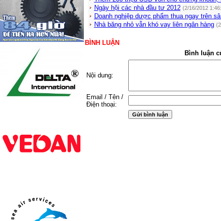
Ngày hội các nhà đầu tư 2012
(2/16/2012 1:46
Doanh nghiệp dược phẩm thua ngay trên sâ
Nhà băng nhỏ vẫn khó vay liên ngân hàng
(2
BÌNH LUẬN
Bình luận c
Nội dung:
Email / Tên /
Điện thoại: