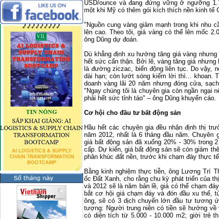
USD/ounce và đang đứng vững ở ngưỡng 1.7
một khi Mỹ có thêm gói kích thích nền kinh tế Q
"Nguồn cung vàng giảm mạnh trong khi nhu cầ
lên cao. Theo tôi, giá vàng có thể lên mốc 2
ông Dũng dự đoán.
Dù khẳng định xu hướng tăng giá vàng nhưng 
hết sức cẩn thận. Bởi lẽ, vàng tăng giá nhưn
là đường ziczac, biến động liên tục. Do vậy, 
dài hạn; còn lướt sóng kiếm lời thì... khoan. 
doanh vàng lãi 20 năm nhưng đóng cửa, sạch 
"Ngay chúng tôi là chuyên gia còn ngần ngại 
phải hết sức tỉnh táo" – ông Dũng khuyến cáo.
Cơ hội cho đầu tư bất động sản
Hầu hết các chuyên gia đều nhận định thị tr
năm 2012, nhất là 6 tháng đầu năm. Chuyên g
giá bất động sản đã xuống 20% - 30% trong 2
cấp. Dự kiến, giá bất động sản sẽ còn giảm th
phân khúc đất nền, trước khi chạm đáy thực tế
Bằng kinh nghiệm thực tiễn, ông Lương Trí 
ốc Đất Xanh, cho rằng chu kỳ phát triển của t
và 2012 sẽ là năm bản lề, giá có thể chạm đáy
bắt cơ hội giá chạm đáy và đón đầu xu thế, 
ông, sẽ có 3 dịch chuyển lớn đầu tư tương 
tượng: Người trung niên có tiền sẽ hướng về
có diện tích từ 5.000 - 10.000 m2; giới trẻ t