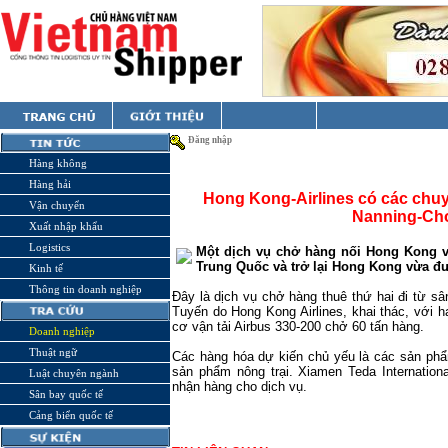
Đăng nhập
Hàng không
Hàng hải
Hong Kong-Airlines có các chu
Vận chuyển
Nanning-Ch
Xuất nhập khẩu
Logistics
Một dịch vụ chở hàng nối Hong Kong 
Trung Quốc và trở lại Hong Kong vừa đượ
Kinh tế
Thông tin doanh nghiệp
Đây là dịch vụ chở hàng thuê thứ hai đi từ s
Tuyến do Hong Kong Airlines, khai thác, với 
cơ vận tải Airbus 330-200 chở 60 tấn hàng.
Doanh nghiệp
Thuật ngữ
Các hàng hóa dự kiến chủ yếu là các sản phẩm 
sản phẩm nông trại. Xiamen Teda Internationa
Luật chuyên ngành
nhận hàng cho dịch vụ.
Sân bay quốc tế
Cảng biển quốc tế