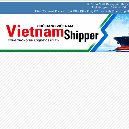
© 2005-2020 Bản quyền thuộc
Ghi rõ nguồn "VietnamShipp
Tầng 25, Pearl Plaza - 561A Điện Biên Phủ, P.25, Q.Bình Thạnh, Tp.