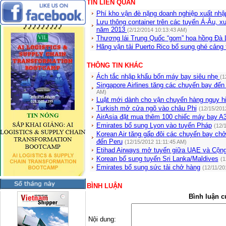
TIN LIÊN QUAN
Phí kho vận đè nặng doanh nghiệp xuất nh
Lưu thông container trên các tuyến Á-Âu, 
năm 2013
(2/12/2014 10:13:43 AM)
Thương lái Trung Quốc “gom” hoa hồng Đà 
Hãng vận tải Puerto Rico bổ sung ghé cảng 
THÔNG TIN KHÁC
Ách tắc nhập khẩu bốn máy bay siêu nhẹ
(1
Singapore Airlines tăng các chuyến bay đến 
AM)
Luật mới dành cho vận chuyển hàng nguy h
Turkish mở cửa ngõ vào châu Phi
(12/15/201
AirAsia đặt mua thêm 100 chiếc máy bay A
Emirates bổ sung Lyon vào tuyến Pháp
(12/
Korean Air tăng gấp đôi các chuyến bay ch
đến Peru
(12/15/2012 11:11:45 AM)
Etihad Airways mở tuyến giữa UAE và Cộn
Korean bổ sung tuyến Sri Lanka/Maldives
(1
Emirates bổ sung sức tải chở hàng
(12/11/20
BÌNH LUẬN
Bình luận c
Nội dung: