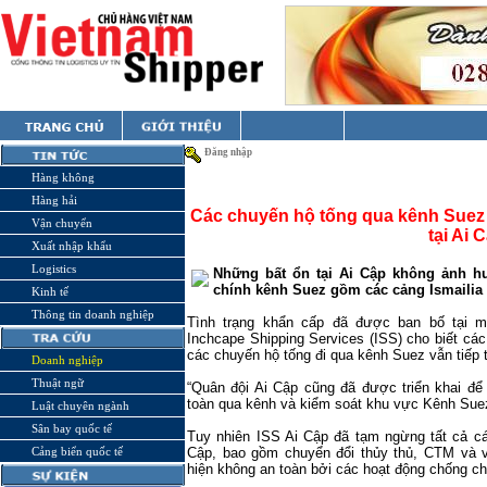
Đăng nhập
Hàng không
Hàng hải
Các chuyến hộ tống qua kênh Suez v
Vận chuyển
tại Ai 
Xuất nhập khẩu
Logistics
Những bất ổn tại Ai Cập không ảnh 
chính kênh
Suez
gồm các cảng
Ismailia
Kinh tế
Thông tin doanh nghiệp
Tình trạng khẩn cấp đã được ban bố tại 
Inchcape Shipping Services (ISS) cho biết cá
các chuyến hộ tống đi qua kênh Suez vẫn tiếp 
Doanh nghiệp
Thuật ngữ
“Quân đội Ai Cập cũng đã được triển khai để 
toàn qua kênh và kiểm soát khu vực Kênh Suez
Luật chuyên ngành
Sân bay quốc tế
Tuy nhiên ISS Ai Cập đã tạm ngừng tất cả các
Cảng biển quốc tế
Cập, bao gồm chuyển đổi thủy thủ, CTM và 
hiện không an toàn bởi các hoạt động chống chí