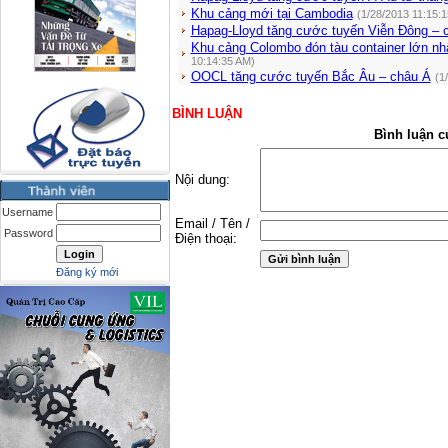
Khu cảng mới tại Cambodia
(1/28/2013 11:15:
Hapag-Lloyd tăng cước tuyến Viễn Đông – 
Khu cảng Colombo đón tàu container lớn n
10:14:35 AM)
OOCL tăng cước tuyến Bắc Âu – châu Á
(1
BÌNH LUẬN
Bình luận c
Nội dung:
Username
Email / Tên /
Password
Điện thoại:
Đăng ký mới