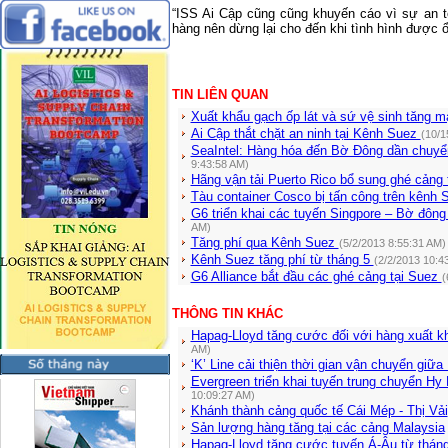
“ISS Ai Cập cũng cũng khuyến cáo vì sự an 
hàng nên dừng lại cho đến khi tình hình được ổ
TIN LIÊN QUAN
Xuất khẩu gạch ốp lát và sứ vệ sinh tăng 
Ai Cập thắt chặt an ninh tại Kênh Suez
(10/1
SeaIntel: Hàng hóa đến Bờ Đông dần chu
9:43:58 AM)
Hãng vận tải Puerto Rico bổ sung ghé cảng 
Tàu container Cosco bị tấn công trên kênh
G6 triển khai các tuyến Singpore – Bờ đô
AM)
Tăng phí qua Kênh Suez
(5/2/2013 8:55:31 AM)
Kênh Suez tăng phí từ tháng 5
(2/2/2013 10:4
G6 Alliance bắt đầu các ghé cảng tại Suez
(
THÔNG TIN KHÁC
Hapag-Lloyd tăng cước đối với hàng xuất kh
AM)
‘K’ Line cải thiện thời gian vận chuyển giữa
Evergreen triển khai tuyến trung chuyển Hy 
10:09:27 AM)
Khánh thành cảng quốc tế Cái Mép - Thị Vải
Sản lượng hàng tăng tại các cảng Malaysia
Hapag-Lloyd tăng cước tuyến Á-Âu từ thán