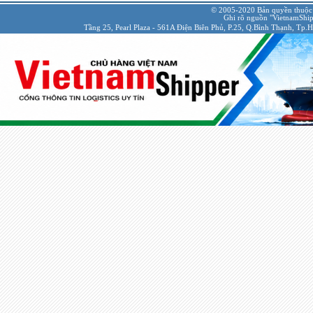
© 2005-2020 Bản quyền thuộc
Ghi rõ nguồn "VietnamShipp
Tầng 25, Pearl Plaza - 561A Điện Biên Phủ, P.25, Q.Bình Thạnh, Tp.