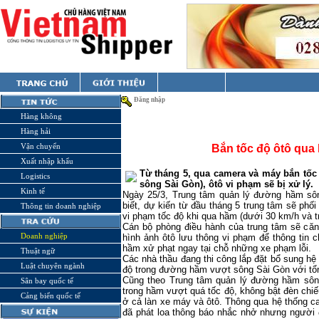
Đăng nhập
Hàng không
Hàng hải
Vận chuyển
Bắn tốc độ ôtô qua
Xuất nhập khẩu
Từ tháng 5, qua camera và máy bắn tố
Logistics
sông Sài Gòn), ôtô vi phạm sẽ bị xử lý.
Kinh tế
Ngày 25/3, Trung tâm quản lý đường hầm sôn
biết, dự kiến từ đầu tháng 5 trung tâm sẽ phố
Thông tin doanh nghiệp
vi phạm tốc độ khi qua hầm (dưới 30 km/h và t
Cán bộ phòng điều hành của trung tâm sẽ că
Doanh nghiệp
hình ảnh ôtô lưu thông vi phạm để thông tin 
hầm xử phạt ngay tại chỗ những xe phạm lỗi.
Thuật ngữ
Các nhà thầu đang thi công lắp đặt bổ sung hệ 
Luật chuyên ngành
độ trong đường hầm vượt sông Sài Gòn với tổn
Cũng theo Trung tâm quản lý đường hầm sông 
Sân bay quốc tế
trong hầm vượt quá tốc độ, không bật đèn chi
Cảng biển quốc tế
ở cả làn xe máy và ôtô. Thông qua hệ thống c
đã phát loa thông báo nhắc nhở nhưng người 