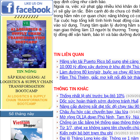
quy định cũng như cảnh báo.
Ngoài ra, việc xử phạt gặp nhiều khó khăn do
vì sẽ gây ùn tắc. Bên cạnh đó do chưa có thiết
trong hầm nên cơ quan chức năng không có cơ 
Tại cuộc họp tổng kết tình hình hoạt động c
vào sử dụng, Trung tâm quản lý đường hầm sô
nạn giao thông làm 13 người bị thương. Tro
tỷ đồng để vận hành, bảo trì và bảo dưỡng đư
TIN LIÊN QUAN
Hãng vận tải Puerto Rico bổ sung ghé cảng 
10.000 tỷ đồng xây đường ở khu đô thị Th
Làm đường 80 km/giờ, buộc xe chạy 40 k
Hầm Thủ Thiêm, giấc mơ kết nối đôi bờ thà
THÔNG TIN KHÁC
Thống nhất lệ phí trước bạ ôtô 10%
(3/20/20
Dốc sức hoàn thành sớm đường tránh Huế
Nâng cấp đường sắt đạt tốc độ chạy tàu 90
Châu Âu hủy các chuyến bay, tàu lửa
(3/14/
Mở rộng QL1A đoạn Phú Ninh, Tam Kỳ, Núi
Chống ùn tắc bằng hệ thống giao thông thô
Từ 1/7, phạt xe không sang tên chuyển ch
Kiến nghị bỏ bớt trạm thu phí
(3/1/2013 10:13:
Đại lộ Thăng Long kéo dài: Thông xe 1 năm