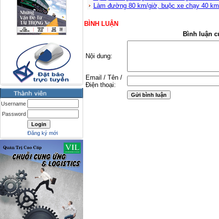
Làm đường 80 km/giờ, buộc xe chạy 40 km
BÌNH LUẬN
Bình luận c
Nội dung:
Email / Tên /
Điện thoại:
Username
Password
Đăng ký mới