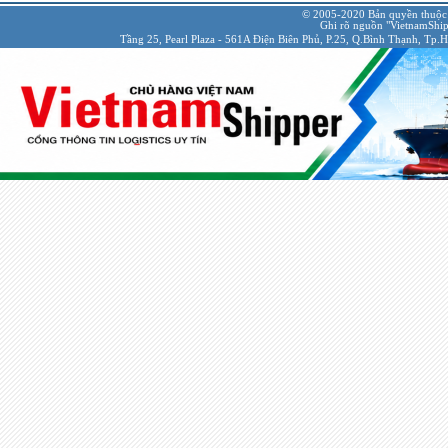
© 2005-2020 Bản quyền thuộc
Ghi rõ nguồn "VietnamShipp
Tầng 25, Pearl Plaza - 561A Điện Biên Phủ, P.25, Q.Bình Thạnh, Tp.