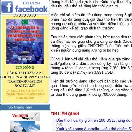
tháng 2 đã tăng được 5,7%. Điều này thúc đẩy
tiêu thụ dầu thô sẽ tăng lên thời gian tới.
Việc chỉ số niềm tin tiêu dùng trong tháng 3 
phần nào đà tăng của giá dầu thô trên thị tr
hoảng nợ công châu Âu với tâm điểm hiện tại
động đáng kể tới giao dịch thị trường.
Tuy nhiên theo giới phân tích, bức tranh tiêu 
và điều này sẽ giúp cho giá cả giao dịch đượ
thẳng hiện nay giữa CHDCND Triều Tiên với
khiến nguồn cung năng lượng bị bó hẹp.
Cùng đi lên với giá dầu thô, đêm qua giá xăng 
USD/gallon. Giá dầu sưởi cùng kỳ hạn tăng nh
tháng 4 tăng 11 cent, tương ứng 2,9%, lên 3,
tăng 10 cent (+2,7%) lên 3,991 USD.
Hiện thị trường đang chờ đợi bản báo cáo v
qua. Theo giới phân tích trong cuộc điều tra c
cung dầu thô tăng 1,6 triệu thùng, cung xăng
từ dầu thô cũng giảm khoảng 700.000 thùng.
TIN LIÊN QUAN
Dầu thô Hoa Kỳ giữ trên 100 USD/thùng do
AM)
Xuất khẩu sang Australia – dầu thô chiếm