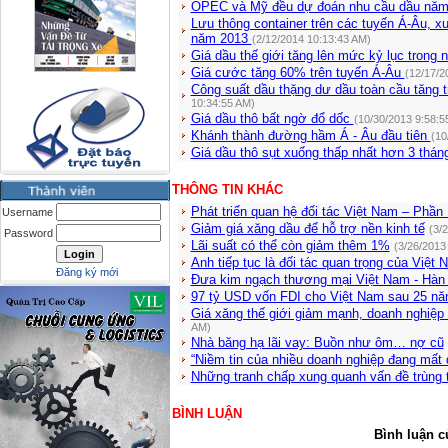
OPEC và Mỹ đều dự đoán nhu cầu dầu năm
Lưu thông container trên các tuyến Á-Âu, 
năm 2013
(2/12/2014 10:13:43 AM)
Giá dầu thế giới tăng lên mức kỷ lục trong
Giá cước tăng 60% trên tuyến Á-Âu
(12/17/2
Công suất dầu thặng dư dầu toàn cầu tăng t
10:34:55 AM)
Giá dầu thô bất ngờ đổ dốc
(10/30/2013 9:58:5
Khánh thành đường hầm Á - Âu đầu tiên
(10
Giá dầu thô sụt xuống thấp nhất hơn 3 thá
THÔNG TIN KHÁC
Phát triển quan hệ đối tác Việt Nam – Phần
Username
Giảm giá xăng dầu để hỗ trợ nền kinh tế
(3/
Password
Lãi suất có thể còn giảm thêm 1%
(3/26/2013
Anh tiếp tục là đối tác quan trọng của Việt 
Đăng ký mới
Đưa kim ngạch thương mại Việt Nam - Hàn
97 tỷ USD vốn FDI cho Việt Nam sau 25 n
Giá xăng thế giới giảm mạnh, doanh nghiệp l
AM)
Nhà băng hạ lãi vay: Buồn như ôm… nợ cũ
“Niềm tin của nhiều doanh nghiệp đang mất 
Những tranh chấp xung quanh vấn đề trùng 
BÌNH LUẬN
Bình luận c