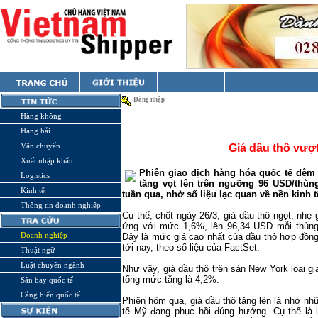
Đăng nhập
Hàng không
Hàng hải
Vận chuyển
Giá dầu thô vượt
Xuất nhập khẩu
Phiên giao dịch hàng hóa quốc tế đêm 
Logistics
tăng vọt lên trên ngưỡng 96 USD/thùn
Kinh tế
tuần qua, nhờ số liệu lạc quan về nền kinh t
Thông tin doanh nghiệp
Cụ thể, chốt ngày 26/3, giá dầu thô ngọt, nh
ứng với mức 1,6%, lên 96,34 USD mỗi thùng
Doanh nghiệp
Đây là mức giá cao nhất của dầu thô hợp đồng 
tới nay, theo số liệu của FactSet.
Thuật ngữ
Luật chuyên ngành
Như vậy, giá dầu thô trên sàn
New York
loại gi
tổng mức tăng là 4,2%.
Sân bay quốc tế
Cảng biển quốc tế
Phiên hôm qua, giá dầu thô tăng lên là nhờ nh
tế Mỹ đang phục hồi đúng hướng. Cụ thể là 