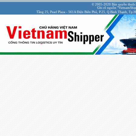
© 2005-2020 Bản quyền thuộc
Ghi rõ nguồn "VietnamShipp
Tầng 25, Pearl Plaza - 561A Điện Biên Phủ, P.25, Q.Bình Thạnh, Tp.