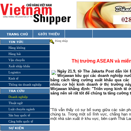
Đăng nhập
Hàng không
Hàng hải
Vận chuyển
Thị trường ASEAN và miến
Xuất nhập khẩu
Ngày 21.9, tờ The Jakarta Post dẫn lờ
Logistics
Wirjawan kêu gọi các doanh nghiệp nư
Kinh tế
bằng cách tăng cường xuất khẩu qua các 
nhiều cơ hội kinh doanh ở thị trường nà
Thông tin doanh nghiệp
Wirjawan khẳng định: "Triển vọng kinh tế 
sáng nên sẽ rất tốt để chúng ta tăng cườn
Doanh nghiệp
Thuật ngữ
Luật chuyên ngành
"Tôi vẫn thấy có sự bổ sung giữa các sản 
chúng ta. Trong một số lĩnh vực, chẳng hạn n
Sân bay quốc tế
một nhà sản xuất ở khu vực, bên cạnh Thái Lan
Cảng biển quốc tế