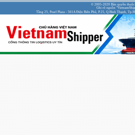
© 2005-2020 Bản quyền thuộc
Ghi rõ nguồn "VietnamShipp
Tầng 25, Pearl Plaza - 561A Điện Biên Phủ, P.25, Q.Bình Thạnh, Tp.