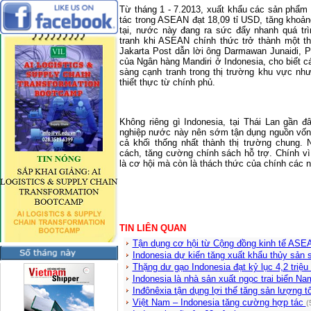
Từ tháng 1 - 7.2013, xuất khẩu các sản phẩm 
tác trong ASEAN đạt 18,09 tỉ USD, tăng khoả
tại, nước này đang ra sức đẩy nhanh quá tr
tranh khi ASEAN chính thức trở thành một t
Jakarta Post dẫn lời ông Darmawan Junaidi, 
của Ngân hàng Mandiri ở Indonesia, cho biết 
sàng cạnh tranh trong thị trường khu vực nh
thiết thực từ chính phủ.
Không riêng gì Indonesia, tại Thái Lan gần đ
nghiệp nước này nên sớm tận dụng nguồn vốn
cả khối thống nhất thành thị trường chung. 
cách, tăng cường chính sách hỗ trợ. Chính v
là cơ hội mà còn là thách thức của chính các 
TIN LIÊN QUAN
Tận dụng cơ hội từ Cộng đồng kinh tế AS
Indonesia dự kiến tăng xuất khẩu thủy sản
Thặng dư gạo Indonesia đạt kỷ lục 4,2 triệu
Indonesia là nhà sản xuất ngọc trai biển Na
Inđônêxia tận dụng lợi thế tăng sản lượng 
Việt Nam – Indonesia tăng cường hợp tác
(