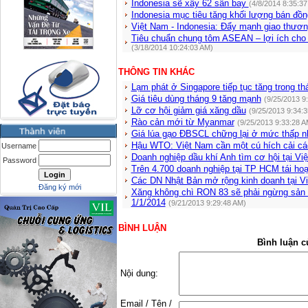
Indonesia sẽ xây 62 sân bay
(4/8/2014 8:35:3
Indonesia mục tiêu tăng khối lượng bán đồ
Việt Nam - Indonesia: Đẩy mạnh giao thươ
Tiêu chuẩn chung tôm ASEAN – lợi ích cho
(3/18/2014 10:24:03 AM)
THÔNG TIN KHÁC
Lạm phát ở Singapore tiếp tục tăng trong t
Giá tiêu dùng tháng 9 tăng mạnh
(9/25/2013 9
Lỡ cơ hội giảm giá xăng dầu
(9/25/2013 9:34:
Rào cản mới từ Myanmar
(9/25/2013 9:33:28 A
Giá lúa gạo ĐBSCL chững lại ở mức thấp 
Hậu WTO: Việt Nam cần một cú hích cải c
Username
Doanh nghiệp dầu khí Anh tìm cơ hội tại V
Password
Trên 4.700 doanh nghiệp tại TP HCM tái hoạ
Các DN Nhật Bản mở rộng kinh doanh tại V
Đăng ký mới
Xăng không chì RON 83 sẽ phải ngừng sản 
1/1/2014
(9/21/2013 9:29:48 AM)
BÌNH LUẬN
Bình luận c
Nội dung:
Email / Tên /