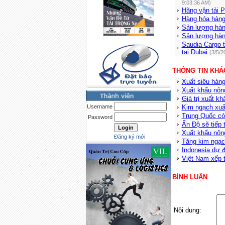
9:03:36 AM)
Hãng vận tải P
Hàng hóa hàng
Sản lượng hàn
Sản lượng hàn
Saudia Cargo t
tại Dubai
(3/5/2
THÔNG TIN KHÁ
Xuất siêu hàn
Xuất khẩu nôn
Giá trị xuất k
Username
Kim ngạch xuấ
Trung Quốc có
Password
Ấn Độ sẽ tiếp 
Xuất khẩu nôn
Đăng ký mới
Tăng kim ngạc
Indonesia dự đ
Việt Nam xếp t
BÌNH LUẬN
Nội dung: