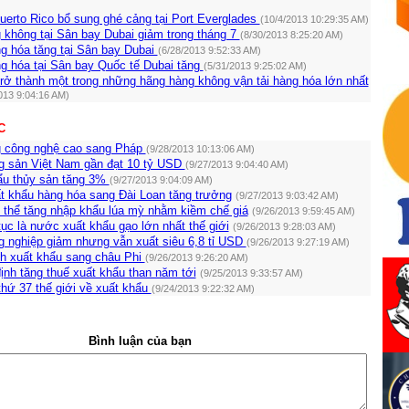
uerto Rico bổ sung ghé cảng tại Port Everglades
(10/4/2013 10:29:35 AM)
 không tại Sân bay Dubai giảm trong tháng 7
(8/30/2013 8:25:20 AM)
g hóa tăng tại Sân bay Dubai
(6/28/2013 9:52:33 AM)
g hóa tại Sân bay Quốc tế Dubai tăng
(5/31/2013 9:25:02 AM)
rở thành một trong những hãng hàng không vận tải hàng hóa lớn nhất
013 9:04:16 AM)
C
g công nghệ cao sang Pháp
(9/28/2013 10:13:06 AM)
g sản Việt Nam gần đạt 10 tỷ USD
(9/27/2013 9:04:40 AM)
hẩu thủy sản tăng 3%
(9/27/2013 9:04:09 AM)
t khẩu hàng hóa sang Đài Loan tăng trưởng
(9/27/2013 9:03:42 AM)
 thể tăng nhập khẩu lúa mỳ nhằm kiềm chế giá
(9/26/2013 9:59:45 AM)
tục là nước xuất khẩu gạo lớn nhất thế giới
(9/26/2013 9:28:03 AM)
g nghiệp giảm nhưng vẫn xuất siêu 6,8 tỉ USD
(9/26/2013 9:27:19 AM)
h xuất khẩu sang châu Phi
(9/26/2013 9:26:20 AM)
ịnh tăng thuế xuất khẩu than năm tới
(9/25/2013 9:33:57 AM)
hứ 37 thế giới về xuất khẩu
(9/24/2013 9:22:32 AM)
Bình luận của bạn