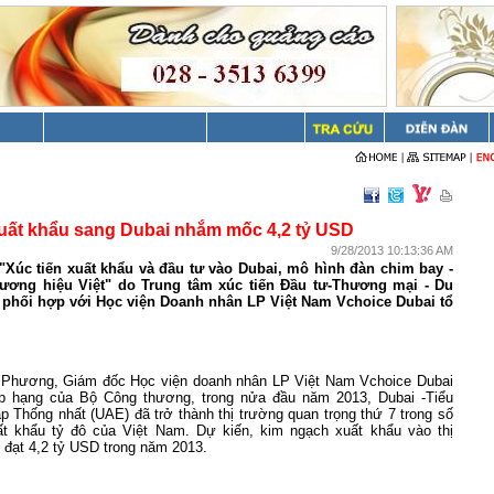
uất khẩu sang Dubai nhắm mốc 4,2 tỷ USD
9/28/2013 10:13:36 AM
 "Xúc tiến xuất khẩu và đầu tư vào
Dubai
, mô hình đàn chim bay -
hương hiệu Việt" do Trung tâm xúc tiến Đầu tư-Thương mại - Du
ơ phối hợp với Học viện Doanh nhân LP Việt Nam Vchoice Dubai tổ
 Phương, Giám đốc Học viện doanh nhân LP Việt Nam Vchoice Dubai
ếp hạng của Bộ Công thương, trong nửa đầu năm 2013, Dubai -Tiểu
 Thống nhất (UAE) đã trở thành thị trường quan trọng thứ 7 trong số
ất khẩu tỷ đô của Việt Nam. Dự kiến, kim ngạch xuất khẩu vào thị
 đạt 4,2 tỷ USD trong năm 2013.