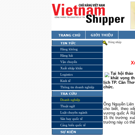
Đăng nhập
Hàng không
Hàng hải
Vận chuyển
X
Xuất nhập khẩu
Tại hội thảo
Logistics
khát vọng t
Kinh tế
lịch TP. Cần Th
chức.
Thông tin doanh nghiệp
Doanh nghiệp
Ông Nguyễn Liên
Thuật ngữ
cho biết, theo x
Luật chuyên ngành
vương quốc Ả Rập
15 thị trường xu
Sân bay quốc tế
trường này có thể
Cảng biển quốc tế