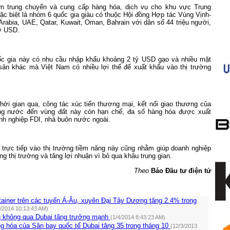
âm trung chuyển và cung cấp hàng hóa, dịch vụ cho khu vực Trung
ặc biệt là nhóm 6 quốc gia giàu có thuộc Hội đồng Hợp tác Vùng Vịnh-
rabia, UAE, Qatar, Kuwait, Oman, Bahrain với dân số 44 triệu người,
ỷ USD.
c gia này có nhu cầu nhập khẩu khoảng 2 tỷ USD gạo và nhiều mặt
sản khác mà Việt Nam có nhiều lợi thế để xuất khẩu vào thị trường
thời gian qua, công tác xúc tiến thương mại, kết nối giao thương của
ong nước đến vùng đất này còn hạn chế, đa số hàng hóa được xuất
nh nghiệp FDI, nhà buôn nước ngoài.
 trực tiếp vào thị trường tiềm năng này cũng nhằm giúp doanh nghiệp
g thị trường và tăng lợi nhuận vì bỏ qua khâu trung gian.
Theo
Báo Đầu tư điện tử
ainer trên các tuyến Á-Âu, xuyên Đại Tây Dương tăng 2.4% trong
2/2014 10:13:43 AM)
 không qua Dubai tăng trưởng mạnh
(1/4/2014 8:43:23 AM)
g hóa của Sân bay quốc tế Dubai tăng 35 trong tháng 10
(12/3/2013