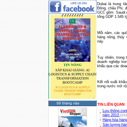
Dubai là trung t
Đông, châu Phi, đ
GCC gồm: Saudi A
tổng GDP 1.545 t
Mỗi năm, các quố
hàng nông, thủy 
này.
Tuy nhiên, trong 
doanh nghiệp tr
khẩu qua các doa
Kết nối xuất khẩu
trong nước mở rộn
TIN LIÊN QUAN
Lưu thông cont
năm 2013
(2/1
Hàng hóa hàng
Sản lượng hàn