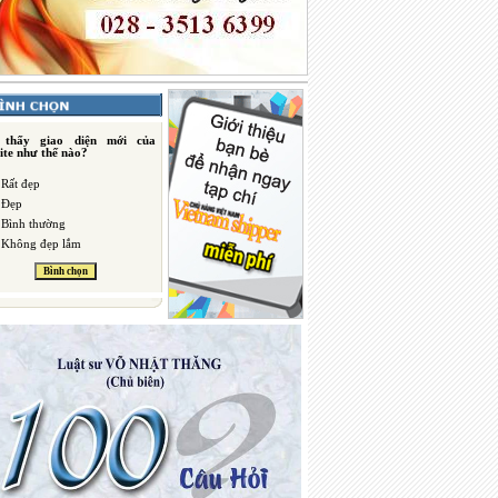
 thấy giao diện mới của
ite như thế nào?
Rất đẹp
Đẹp
Bình thường
Không đẹp lắm