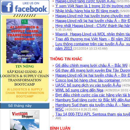
Hapag-Lloyd tăng cước tuyến Á-Âu
(6/11/201
Ý xem Việt Nam là 1 trong 10 thị trường mớ
Nhập khẩu hàng hóa từ Bỉ tăng mạnh
(5/9/20
Hapag-Lloyd mở hai tuyến trung chuyển m
Hapag-Lloyd nối lại hai tuyến châu Á – Bờ
Hợp nhất Hapag-Lloyd - CSAV thành lập hãng
9:36:15 AM)
Maersk, Hapag-Lloyd và MOL nhận thêm tàu
Trao đổi thương mại Việt Nam – Bỉ năm 20
Lưu thông container trên các tuyến Á-Âu, 
năm 2013
(2/12/2014 10:13:43 AM)
THÔNG TIN KHÁC
G6 điều chỉnh mạng lưới châu Á – Bắc Mỹ
G6 thay đổi mạng lưới xuyên Đại Tây Dươ
Hapag-Lloyd nối lại hai tuyến châu Á – Bờ
Cosco loại bỏ hàng chục tàu container
(5/5/2
UASC bổ sung dịch vụ vào tuyến Á-Âu
(4/29
WWL bổ sung cảng đến Nga
(4/28/2014 10:01:
Đợt điều chỉnh cước của các hãng vận tải b
Hamburg Sud tăng cước từ Bắc Mỹ đến Aus
Hamburg Sud tham gia tuyến châu Á – Na
MSC
(4/26/2014 8:26:21 AM)
Tàu 14,000-TEU APL Sentosa tham gia tuy
AM)
BÌNH LUẬN