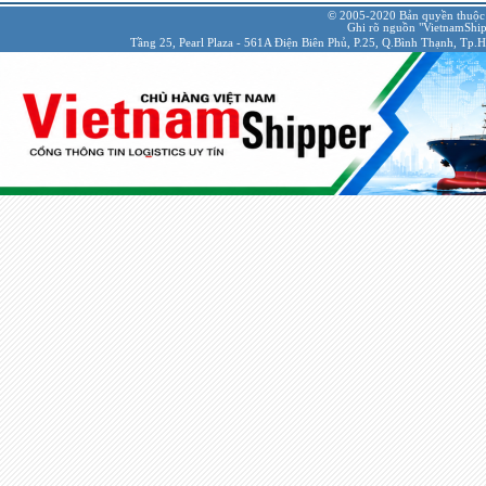
© 2005-2020 Bản quyền thuộc
Ghi rõ nguồn "VietnamShipp
Tầng 25, Pearl Plaza - 561A Điện Biên Phủ, P.25, Q.Bình Thạnh, Tp.