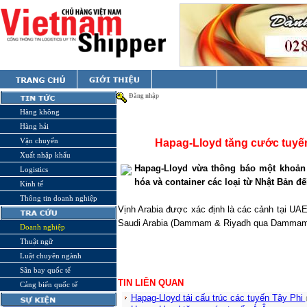
Đăng nhập
Hàng không
Hàng hải
Vận chuyển
Hapag-Lloyd tăng cước tuyến
Xuất nhập khẩu
Hapag-Lloyd vừa thông báo một khoản 
Logistics
hóa và container các loại từ Nhật Bản đ
Kinh tế
Thông tin doanh nghiệp
Vịnh Arabia được xác định là các cảnh tại UAE
Saudi Arabia
(Dammam & Riyadh qua Dammam
Doanh nghiệp
Thuật ngữ
Luật chuyên ngành
Sân bay quốc tế
TIN LIÊN QUAN
Cảng biển quốc tế
Hapag-Lloyd tái cấu trúc các tuyến Tây Phi