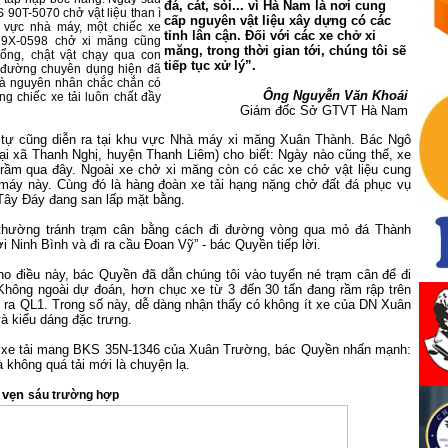
đá, cát, sỏi... vì Hà Nam là nơi cung
S 90T-5070 chở vật liệu than ì
cấp nguyên vật liệu xây dựng có các
 vực nhà máy, một chiếc xe
tỉnh lân cận. Đối với các xe chở xi
9X-0598 chở xi măng cũng
măng, trong thời gian tới, chúng tôi sẽ
ng, chật vật chạy qua con
tiếp tục xử lý”.
đường chuyên dụng hiện đã
à nguyên nhân chắc chắn có
Ông Nguyễn Văn Khoái
g chiếc xe tải luôn chất đầy
Giám đốc Sở GTVT Hà Nam
 tự cũng diễn ra tại khu vực Nhà máy xi măng Xuân Thành. Bác Ngô
ại xã Thanh Nghị, huyện Thanh Liêm) cho biết: Ngày nào cũng thế, xe
 rầm qua đây. Ngoài xe chở xi măng còn có các xe chở vật liệu cung
máy này. Cùng đó là hàng đoàn xe tải hạng nặng chở đất đá phục vụ
Tây Đáy đang san lấp mặt bằng.
 thường tránh trạm cân bằng cách đi đường vòng qua mỏ đá Thành
ới Ninh Bình và đi ra cầu Đoan Vỹ” - bác Quyền tiếp lời.
o điều này, bác Quyền đã dẫn chúng tôi vào tuyến né trạm cân để đi
Không ngoài dự đoán, hơn chục xe từ 3 đến 30 tấn đang rầm rập trên
 ra QL1. Trong số này, dễ dàng nhận thấy có không ít xe của DN Xuân
và kiểu dáng đặc trưng.
c xe tải mang BKS 35N-1346 của Xuân Trường, bác Quyền nhấn mạnh:
 không quá tải mới là chuyện lạ.
 vẹn
sáu trường hợp