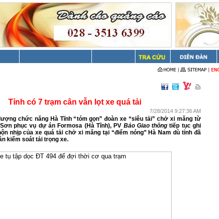
Tỉnh có 7 trạm cân vẫn lọt xe quá tải
7/28/2014 9:27:36 AM
lượng chức năng Hà Tĩnh “tóm gọn” đoàn xe “siêu tải” chở xi măng từ
Sơn phục vụ dự án Formosa (Hà Tĩnh), PV
Báo Giao thông
tiếp tục ghi
ộn nhịp của xe quá tải chở xi măng tại “điểm nóng” Hà Nam dù tỉnh đã
n kiểm soát tải trọng xe.