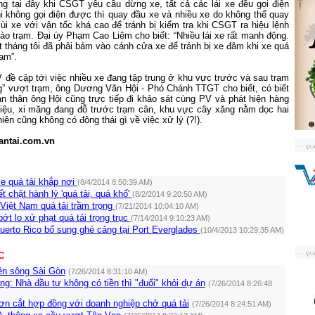
g tại đây khi CSGT yêu cầu dừng xe, tất cả các lái xe đều gọi điện
i không gọi điện được thì quay đầu xe và nhiều xe do không thể quay
ùi xe với vận tốc khá cao để tránh bị kiểm tra khi CSGT ra hiệu lệnh
o trạm. Đại úy Phạm Cao Liêm cho biết: “Nhiều lái xe rất manh động.
tháng tôi đã phải bám vào cánh cửa xe để tránh bị xe đâm khi xe quá
rạm”.
V đề cập tới việc nhiều xe đang tập trung ở khu vực trước và sau trạm
g” vượt trạm, ông Dương Văn Hội - Phó Chánh TTGT cho biết, có biết
Bản thân ông Hội cũng trực tiếp đi khảo sát cùng PV và phát hiện hàng
liệu, xi măng đang đỗ trước trạm cân, khu vực cây xăng nằm dọc hai
iên cũng không có động thái gì về việc xử lý (?!).
antai.com.vn
e quá tải khắp nơi
(8/4/2014 8:50:39 AM)
t chặt hành lý 'quá tải, quá khổ'
(8/2/2014 9:20:50 AM)
Việt Nam quá tải trầm trọng
(7/21/2014 10:04:10 AM)
ớt lo xử phạt quá tải trọng trục
(7/14/2014 9:10:23 AM)
uerto Rico bổ sung ghé cảng tại Port Everglades
(10/4/2013 10:29:35 AM)
C
ên sông Sài Gòn
(7/26/2014 8:31:10 AM)
g: Nhà đầu tư không có tiền thì "đuổi" khỏi dự án
(7/26/2014 8:26:48
n cắt hợp đồng với doanh nghiệp chở quá tải
(7/26/2014 8:24:51 AM)