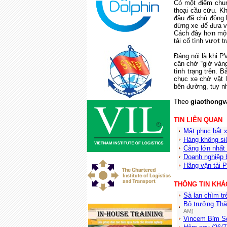
Có một điểm chun
thoại cầu cứu. Kh
đầu đã chủ động l
dừng xe để đưa và
Cách đây hơn một 
tải cố tình vượt t
Đáng nói là khi P
cân chờ “giờ vàn
tình trạng trên. 
chục xe chở vật 
bên đường, tuy nh
Theo
giaothongv
TIN LIÊN QUAN
Mật phục bắt x
Hàng không siế
Cảng lớn nhất 
Doanh nghiệp b
Hãng vận tải P
THÔNG TIN KHÁ
Sà lan chìm tr
Bộ trưởng Thăn
AM)
Vincem Bỉm Sơ