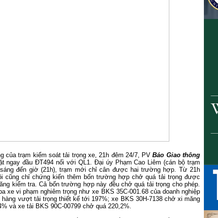
g của trạm kiểm soát tải trọng xe, 21h đêm 24/7, PV
Báo Giao thông
đặt ngay đầu ĐT494 nối với QL1. Đại úy Phạm Cao Liêm (cán bộ trạm
ừ sáng đến giờ (21h), trạm mới chỉ cân được hai trường hợp. Từ 21h
ôi cũng chỉ chứng kiến thêm bốn trường hợp chở quá tải trọng được
ăng kiểm tra. Cả bốn trường hợp này đều chở quá tải trọng cho phép.
 ba xe vi phạm nghiêm trọng như xe BKS 35C-001.68 của doanh nghiệp
hàng vượt tải trọng thiết kế tới 197%; xe BKS 30H-7138 chở xi măng
,4% và xe tải BKS 90C-00799 chở quá 220,2%.