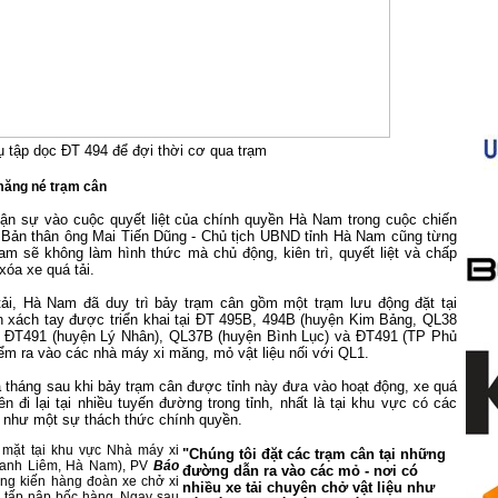
tụ tập dọc ĐT 494 để đợi thời cơ qua trạm
măng né trạm cân
ận sự vào cuộc quyết liệt của chính quyền Hà Nam trong cuộc chiến
. Bản thân ông Mai Tiến Dũng - Chủ tịch UBND tỉnh Hà Nam cũng từng
am sẽ không làm hình thức mà chủ động, kiên trì, quyết liệt và chấp
xóa xe quá tải.
ải, Hà Nam đã duy trì bảy trạm cân gồm một trạm lưu động đặt tại
 xách tay được triển khai tại ĐT 495B, 494B (huyện Kim Bảng, QL38
, ĐT491 (huyện Lý Nhân), QL37B (huyện Bình Lục) và ĐT491 (TP Phủ
iểm ra vào các nhà máy xi măng, mỏ vật liệu nối với QL1.
 tháng sau khi bảy trạm cân được tỉnh này đưa vào hoạt động, xe quá
ên đi lại tại nhiều tuyến đường trong tỉnh, nhất là tại khu vực có các
 như một sự thách thức chính quyền.
 mặt tại khu vực Nhà máy xi
"Chúng tôi đặt các trạm cân tại những
hanh Liêm, Hà Nam), PV
Báo
đường dẫn ra vào các mỏ - nơi có
ng kiến hàng đoàn xe chở xi
nhiều xe tải chuyên chở vật liệu như
g tấp nập bốc hàng. Ngay sau