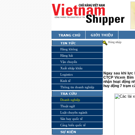
Đăng nhập
Hàng không
Hàng hải
Vận chuyển
Xuất nhập khẩu
Ngay sau khi lực 
Logistics
CTCP Vicem Bỉm 
Kinh tế
nhận hoạt động nh
huy động 7 trạm câ
Thông tin doanh nghiệp
Doanh nghiệp
Thuật ngữ
Luật chuyên ngành
Sân bay quốc tế
Cảng biển quốc tế