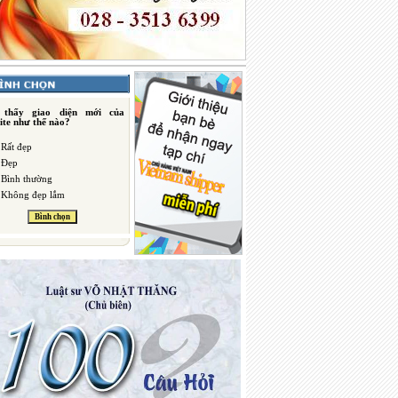
 thấy giao diện mới của
ite như thế nào?
Rất đẹp
Đẹp
Bình thường
Không đẹp lắm