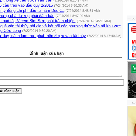
), thông xe cầu vượt Tân Vạn
(7/26/2014 8:23:17 AM)
6 cầu treo vào đầu quý 2/2015
(7/24/2014 8:50:33 AM)
n tỷ đồng chi phí đầu tư hầm Đèo Cả
(7/24/2014 8:48:51 AM)
nhưng chất lượng phải đảm bảo
(7/24/2014 8:47:20 AM)
 quá tải, Vicem Bỉm Sơn phủi trách nhiệm
(7/24/2014 8:45:10 AM)
quả vận tải thủy nội địa và kết nối các phương thức vận tải khu vực
ng Cửu Long
(7/22/2014 9:59:20 AM)
ư duy, cách làm mới phát triển được vận tải thủy
(7/22/2014 8:47:40 AM)
Bình luận của bạn