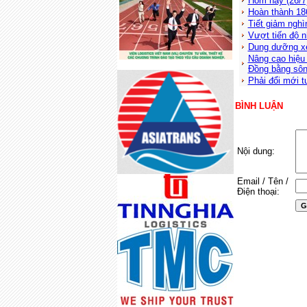
Hôm nay (26/7
Hoàn thành 18
Tiết giảm nghì
Vượt tiến độ 
Dung dưỡng xe
Nâng cao hiệu 
Đồng bằng sô
Phải đổi mới t
BÌNH LUẬN
Nội dung:
Email / Tên /
Điện thoại: