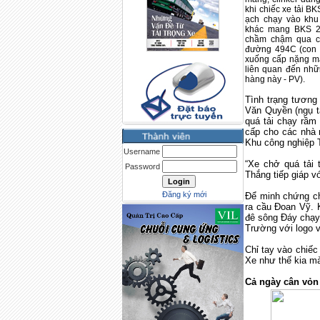
khi chiếc xe tải BK
ạch chạy vào khu
khác mang BKS 2
chầm chậm qua cổ
đường 494C (con 
xuống cấp nặng m
liên quan đến nhữn
hàng này - PV).
Tình trạng tương
Văn Quyền (ngụ t
quá tải chạy rầm
cấp cho các nhà 
Khu công nghiệp 
Username
“Xe chở quá tải
Password
Thắng tiếp giáp v
Đăng ký mới
Để minh chứng ch
ra cầu Đoan Vỹ. 
đê sông Đáy chạy
Trường với logo 
Chỉ tay vào chiế
Xe như thế kia mà
Cả ngày cân vỏn