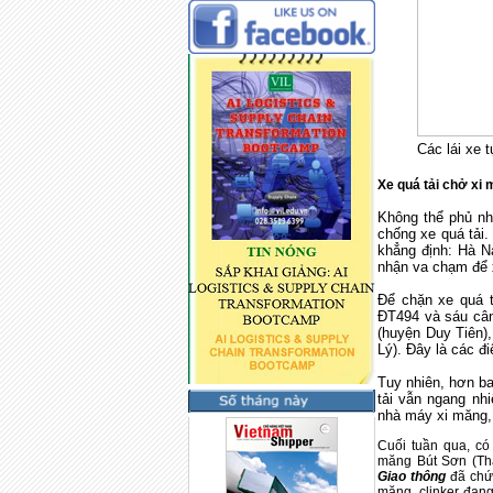
Các lái xe 
Xe quá tải chở
xi 
Không thể phủ nh
chống xe quá tải
khẳng định: Hà N
nhận va chạm để 
Để chặn xe quá t
ĐT494 và sáu cân
(huyện Duy Tiên)
Lý). Đây là các đ
Tuy nhiên, hơn ba
tải vẫn ngang nhi
nhà máy xi măng,
Cuối tuần qua, có
măng Bút Sơn (T
Giao thông
đã chứ
măng, clinker đan