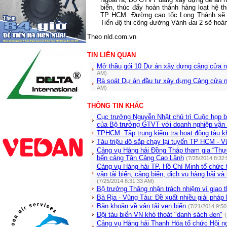
biển, thúc đẩy hoàn thành hàng loạt hệ t
TP HCM. Đường cao tốc Long Thành sẽ c
Tiến độ thi công đường Vành đai 2 sẽ hoàn
Theo nld.com.vn
TIN LIÊN QUAN
Mở thầu gói 10 Dự án xây dựng cảng cửa n
AM)
Rà soát Dự án đầu tư xây dựng Cảng cửa 
AM)
THÔNG TIN KHÁC
Cục trưởng Nguyễn Nhật chủ trì Cuộc họp bà
của Bộ trưởng GTVT với doanh nghiệp vận t
TPHCM: Tập trung kiểm tra hoạt động tàu kh
Tàu triệu đô sắp chạy lại tuyến TP HCM - 
Cảng vụ Hàng hải Đồng Tháp tham gia “Thực t
bến cảng Tân Cảng Cao Lãnh
(7/25/2014 8:32
Cảng vụ Hàng hải TP. Hồ Chí Minh tổ chức t
vận tải biển, cảng biển, dịch vụ hàng hải và
(7/25/2014 8:31:33 AM)
Bộ trưởng Thăng nhận trách nhiệm vì giao 
Bà Rịa - Vũng Tàu: Đề xuất nhiều giải pháp 
Băn khoăn về vận tải ven biển
(7/21/2014 9:50
Đội tàu biển VN khó thoát "danh sách đen"
(
Cảng vụ Hàng hải Thanh Hóa tổ chức Hội ngh