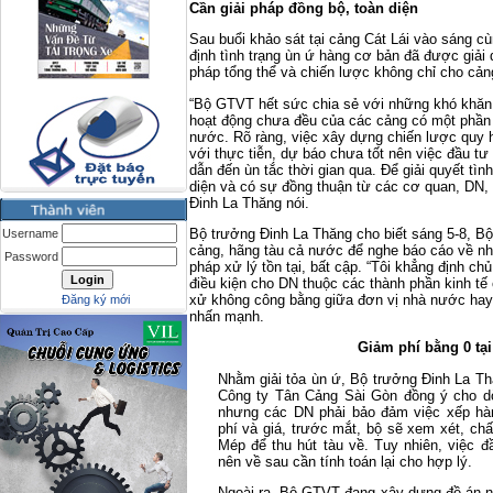
Cần giải pháp đồng bộ,
toàn diện
Sau buổi khảo sát tại cảng Cát Lái vào sáng c
định tình trạng ùn ứ hàng cơ bản đã được giải q
pháp tổng thể và chiến lược không chỉ cho cản
“Bộ GTVT hết sức chia sẻ với những khó khăn
hoạt động chưa đều của các cảng có một phần 
nước. Rõ ràng, việc xây dựng chiến lược quy 
với thực tiễn, dự báo chưa tốt nên việc đầu tư
dẫn đến ùn tắc thời gian qua. Để giải quyết tìn
diện và có sự đồng thuận từ các cơ quan, DN, 
Đinh La Thăng nói.
Bộ trưởng Đinh La Thăng cho biết sáng 5-8, B
Username
cảng, hãng tàu cả nước để nghe báo cáo về nh
Password
pháp xử lý tồn tại, bất cập. “Tôi khẳng định c
điều kiện cho DN thuộc các thành phần kinh tế
xử không công bằng giữa đơn vị nhà nước hay 
Đăng ký mới
nhấn mạnh.
Giảm phí bằng 0 tạ
Nhằm giải tỏa ùn ứ, Bộ trưởng Đinh La Th
Công ty Tân Cảng Sài Gòn đồng ý cho dờ
nhưng các DN phải bảo đảm việc xếp hàn
phí và giá, trước mắt, bộ sẽ xem xét, ch
Mép để thu hút tàu về. Tuy nhiên, việc 
nên về sau cần tính toán lại cho hợp lý.
Ngoài ra, Bộ GTVT đang xây dựng đề án n