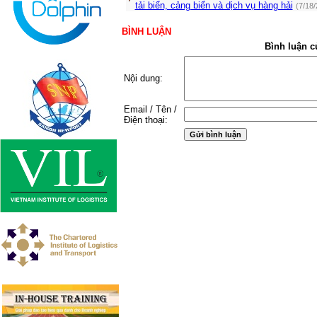
tải biển, cảng biển và dịch vụ hàng hải
(7/18
BÌNH LUẬN
Bình luận c
Nội dung:
Email / Tên /
Điện thoại: