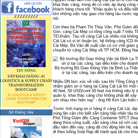
khai thác cảng, trong đó có việc áp dụng công
khách hàng chưa tốt. “Khâu quản lý và điều tiết
lớn những việc này giao cho hãng tàu nước ngoà
nói.
Còn theo bà Phạm Thị Thùy Vân, Phó Giám đốc
Gòn, cảng Cái Mép có tổng công suất 7 triệu T
TEU/năm. Tàu về cảng Cát Lái nhiều mà không
Cát Lái có vị trí thuận lợi, hệ thống cảng ICD t
Cái Mép. Bà Vân đề xuất cần có cơ chế giảm gi
chuyển từ cảng Cái Mép về TP HCM, Đồng Nai
Bộ trưởng Bộ Giao thông Vận tải Đinh La Thăn
ứ tại các cảng, tạo điều kiện cho doanh
Nhiều DN bức xúc về việc sau khi Tổng Công t
nhằm giảm ùn ứ hàng tại Cảng Cát Lái thì một 
40 feet, 50 USD/cont 50 feet mà không nêu lý d
quản lý, khai thác cảng chứ không phải để xảy
với nhau như hiện nay” - ông Hồ Kim Lân kiến n
Trước tình trạng ùn ứ hàng ở cảng Cát Lái, đ
vùng lân cận cho biết sẵn sàng tiếp nhận tàu 
Phó Tổng Giám đốc Cảng Container SPCT (huy
đang thừa công suất, sẵn sàng chia sẻ với các
đầu năm đến nay, cảng đã chủ động liên hệ, vậ
đi theo luồng Soài Rạp để tránh quá tải cho khu