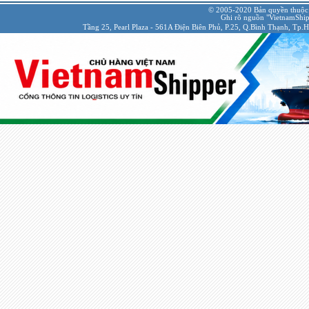
© 2005-2020 Bản quyền thuộc
Ghi rõ nguồn "VietnamShipp
Tầng 25, Pearl Plaza - 561A Điện Biên Phủ, P.25, Q.Bình Thạnh, Tp.