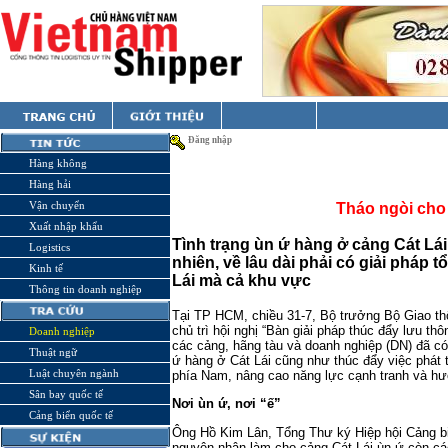
Đăng nhập
Hàng không
Hàng hải
Vận chuyển
Tháo ngòi cho
Xuất nhập khẩu
Tình trạng ùn ứ hàng ở cảng Cát Lái
Logistics
nhiên, về lâu dài phải có giải pháp 
Kinh tế
Lái mà cả khu vực
Thông tin doanh nghiệp
Tại TP HCM, chiều 31-7, Bộ trưởng Bộ Giao th
chủ trì hội nghị “Bàn giải pháp thúc đẩy lưu thô
Doanh nghiệp
các cảng, hãng tàu và doanh nghiệp (DN) đã có
Thuật ngữ
ứ hàng ở Cát Lái cũng như thúc đẩy việc phát 
Luật chuyên ngành
phía Nam, nâng cao năng lực cạnh tranh và hư
Sân bay quốc tế
Nơi ùn ứ, nơi “ế”
Cảng biển quốc tế
Ông Hồ Kim Lân, Tổng Thư ký Hiệp hội Cảng bi
nguyên nhân làm cho cảng Cát Lái ùn ứ còn các