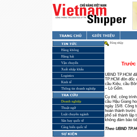
Đăng nhập
Hàng không
Hàng hải
Vận chuyển
Trước 
Xuất nhập khẩu
UBND TP.HCM đã c
Logistics
TP.HCM đôn đốc c
Kinh tế
cầu Kiệu, cầu Bôn
– Lò Gốm.
Thông tin doanh nghiệp
Cụ thể, công trìn
cầu Hậu Giang hoà
Doanh nghiệp
ngày 15/8. Công t
Thuật ngữ
hoàn thành trước 
Luật chuyên ngành
phố sẽ thành lập t
không đảm bảo tiế
Sân bay quốc tế
Cảng biển quốc tế
Theo UBND TP.