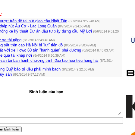
C
ượt trên đê tại nút giao cầu Nhật Tân
(8/7/2014 9:55:48 AM)
thép nút Âu Cơ - Lạc Long Quân
(8/7/2014 9:24:56 AM)
thông xe kỹ thuật Dự án đầu tư xây dựng cầu Mỹ Lợi
(8/6/2014 9:51:20
ừ xe tải nặng
(8/6/2014 9:49:40 AM)
sắt trên cao Hà Nội bị “lụt” tiến độ
(8/5/2014 9:50:49 AM)
mặt với xe Howo 60 tấn "hành quân" phá đường
(8/5/2014 8:45:03 AM)
e quá tải khắp nơi
(8/4/2014 8:50:39 AM)
vận tải ban hành chương trình đào tạo hoa tiêu hàng hải
(8/2/2014
ng Quỹ bảo trì đều phải minh bạch
(8/2/2014 9:22:55 AM)
hủy sản
(8/1/2014 9:57:17 AM)
Bình luận của bạn