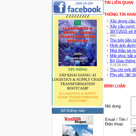
TIN LIÊN QUAN
THÔNG TIN KHÁ
Xây dựng cầu v
Xây cầu vượt 
30/7/2015 sẽ 
AM)
Thu bộn tiền t
Hình ảnh đường 
Nhà thầu tái 
Mật phục bắt x
Bộ Giao thông 
9:28:08 AM)
Thu chi một đồ
Phụ phí “đè” t
BÌNH LUẬN
Nội dung:
Email / Tên /
Điện thoại: