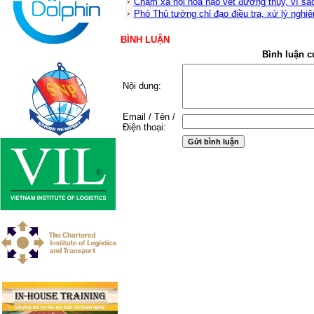
Chậm xã hội hóa nạo vét đường thủy, vì sa
Phó Thủ tướng chỉ đạo điều tra, xử lý nghi
BÌNH LUẬN
Bình luận c
Nội dung:
Email / Tên /
Điện thoại: