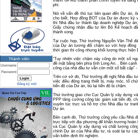
thành GPMB thành phần chính tuyến và đang t
phí.
Nói về vấn đề thủ tục liên quan đến Dự án,
cho biết, Hợp đồng BOT của Dư án được ký v
thì Nhà đầu tư thành lập doanh nghiệp Dự án
Giấy chứng nhận đầu tư lên Bộ Kế hoạch đầ
thành xong.
Tại cuộc họp, Thứ trưởng Nguyễn Văn Thể đán
của Dự án tương đối chậm so với hợp đồng v
thời gian thi công nhưng khối lượng thực hiện
“Tuy nhiên việc chậm này cũng do một số ng
đề mặt bằng bên phía tỉnh Long An... Bên cạnh 
Username
công của nhà đầu tư vẫn còn một số bất cập” -
Password
Trên cơ sở đó, Thứ trưởng đề nghị Nhà đầu tư
việc điều động trang thiết bị, máy móc, tổ c
Đăng ký mới
tiến độ của Dư án, bù lại tiến độ bị chậm.
Thứ trưởng giao cho Cục Quản lý xây dựng và 
PPP tăng cường công tác giám sát tiến độ, c
xuyên túc trực và hỗ trợ cho Nhà đầu tư tran
Dự án.
Bên cạnh đó, Thứ trưởng cũng yêu cầu Nhà đ
trực tiếp với địa phương để khẩn trương hoà
và Cục Quản lý xây dựng và chất lượng công t
chỉnh Dự án của Nhà đầu tư, rà soát lại tư c
vấn kiểm định thí nghiệm.