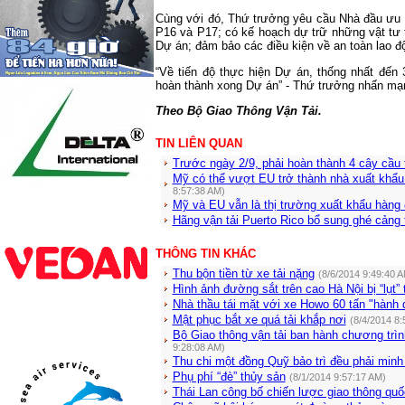
Cùng với đó, Thứ trưởng yêu cầu Nhà đầu ưu t
P16 và P17; có kế hoạch dự trữ những vật tư 
Dự án; đảm bảo các điều kiện về an toàn lao độ
“Về tiến độ thực hiện Dự án, thống nhất đến 
hoàn thành xong Dự án” - Thứ trưởng nhấn mạ
Theo Bộ Giao Thông Vận Tải.
TIN LIÊN QUAN
Trước ngày 2/9, phải hoàn thành 4 cây cầu
Mỹ có thể vượt EU trở thành nhà xuất khẩu
8:57:38 AM)
Mỹ và EU vẫn là thị trường xuất khẩu hàng
Hãng vận tải Puerto Rico bổ sung ghé cảng 
THÔNG TIN KHÁC
Thu bộn tiền từ xe tải nặng
(8/6/2014 9:49:40 
Hình ảnh đường sắt trên cao Hà Nội bị “lụt” 
Nhà thầu tái mặt với xe Howo 60 tấn "hành
Mật phục bắt xe quá tải khắp nơi
(8/4/2014 8:
Bộ Giao thông vận tải ban hành chương trình
9:28:08 AM)
Thu chi một đồng Quỹ bảo trì đều phải minh
Phụ phí “đè” thủy sản
(8/1/2014 9:57:17 AM)
Thái Lan công bố chiến lược giao thông quố