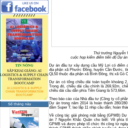
Thứ trưởng Nguyễn V
cuộc họp kiểm điểm tiến độ Dự án
Dự án đầu tư xây dựng cầu Mỹ Lợi có điểm đ
địa phận xã Phước Đồng, huyện Cần Đước, tỉn
QL50 thuộc địa phận xã Bình Đông, thị xã Gò C
Dự án có tổng chiều dài toàn tuyến khoảng 2
Trong đó, chiều dài cầu chính là 269,92m, ch
chiều dài cầu dẫn phía Tiền Giang là 573,66m.
Theo báo cáo của Nhà đầu tư (Công ty cổ phần
Dự án trong năm 2014 là hoàn thành 280/280
dầm Super T; lao lắp 11 nhịp cầu dẫn; hoàn thà
Về công tác giải phóng mặt bằng (GPMB) Dự
án 7 Nguyễn Khắc Quân cho biết: Về phía t
GPMB và được phép tổ chức thi công từ ngày 