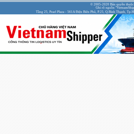
© 2005-2020 Bản quyền thuộc
Ghi rõ nguồn "VietnamShipp
Tầng 25, Pearl Plaza - 561A Điện Biên Phủ, P.25, Q.Bình Thạnh, Tp.