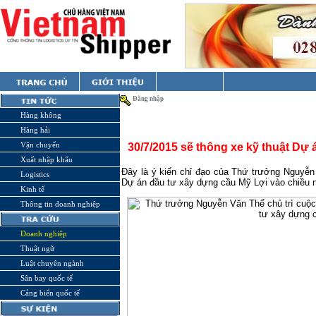
Đăng nhập
Hàng không
Hàng hải
Vận chuyển
30/7/2015 sẽ thông xe kỹ thuật Dự
Xuất nhập khẩu
Đây là ý kiến chỉ đạo của Thứ trưởng Nguyễn
Logistics
Dự án đầu tư xây dựng cầu Mỹ Lợi vào chiều na
Kinh tế
Thông tin doanh nghiệp
Doanh nghiệp
Thuật ngữ
Luật chuyên ngành
Sân bay quốc tế
Cảng biển quốc tế