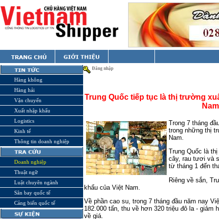
Đăng nhập
Hàng không
Hàng hải
Trung Quốc tiếp tục là thị trường x
Vận chuyển
Nam
Xuất nhập khẩu
Logistics
Trong 7 tháng đầ
trong những thị t
Kinh tế
Nam.
Thông tin doanh nghiệp
Trung Quốc là thị
cây, rau tươi và 
Doanh nghiệp
từ tháng 1 đến th
Thuật ngữ
Riêng về sắn, Tr
Luật chuyên ngành
khẩu của Việt Nam.
Sân bay quốc tế
Về phần cao su, trong 7 tháng đầu năm nay V
Cảng biển quốc tế
182.000 tấn, thu về hơn 320 triệu đô la - gi
về giá.