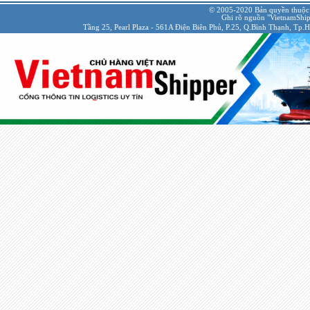
© 2005-2020 Bản quyền thuộc
Ghi rõ nguồn "VietnamShipp
Tầng 25, Pearl Plaza - 561A Điện Biên Phủ, P.25, Q.Bình Thạnh, Tp.