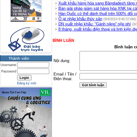
Xuất khẩu hàng hóa sang Băngladesh tăng
Bàn giải pháp giám sát hàng hóa XNK tại c
Hàn Quốc có thể đánh thuế trên 500% đối v
Ồ ạt nhập khẩu thủy sản
(9/4/2014 9:40:37 AM)
DN xuất nhập khẩu: “Gánh nặng” nộp phí
(8/
8 tháng, xuất khẩu điện thoại và linh kiện đ
BÌNH LUẬN
Bình luận c
Nội dung:
Username
Password
Email / Tên /
Điện thoại:
Đăng ký mới