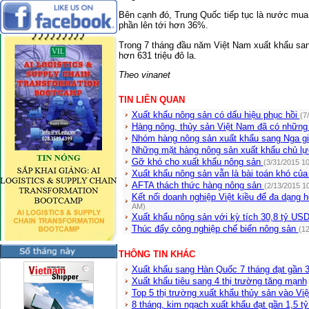
Bên cạnh đó, Trung Quốc tiếp tục là nước mua 
phần lên tới hơn 36%.
Trong 7 tháng đầu năm Việt Nam xuất khẩu sang
hơn 631 triệu đô la.
Theo vinanet
TIN LIÊN QUAN
Xuất khẩu nông sản có dấu hiệu phục hồi
(7
Hàng nông, thủy sản Việt Nam đã có những 
Nhóm hàng nông sản xuất khẩu sang Nga g
Những mặt hàng nông sản xuất khẩu chủ lự
Gỡ khó cho xuất khẩu nông sản
(3/31/2015 1
Xuất khẩu nông sản vẫn là bài toán khó củ
AFTA thách thức hàng nông sản
(2/13/2015 1
Kết nối doanh nghiệp Việt kiều để đa dạng 
AM)
Xuất khẩu nông sản với kỳ tích 30,8 tỷ US
Thúc đẩy công nghiệp chế biến nông sản
(12
THÔNG TIN KHÁC
Xuất khẩu sang Hàn Quốc 7 tháng đạt gần 
Xuất khẩu tiêu sang 4 thị trường tăng mạnh
Top 5 thị trường xuất khẩu thủy sản vào Vi
8 tháng, kim ngạch xuất khẩu đạt gần 1,5 t