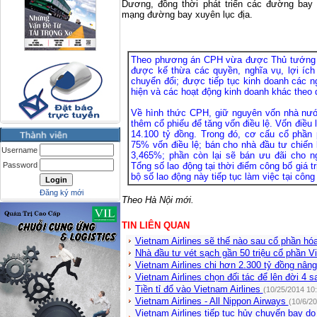
Dương, đồng thời phát triển các đường ba
mạng đường bay xuyên lục địa.
Theo phương án CPH vừa được Thủ tướng Ch
được kế thừa các quyền, nghĩa vụ, lợi ích
chuyển đổi; được tiếp tục kinh doanh các n
hiện và các hoạt động kinh doanh khác theo 
Về hình thức CPH, giữ nguyên vốn nhà nước
thêm cổ phiếu để tăng vốn điều lệ. Vốn điều 
14.100 tỷ đồng. Trong đó, cơ cấu cổ phần
75% vốn điều lệ; bán cho nhà đầu tư chiến 
Username
3,465%; phần còn lại sẽ bán ưu đãi cho n
Tổng số lao động tại thời điểm công bố giá t
Password
bộ số lao động này tiếp tục làm việc tại công
Đăng ký mới
Theo Hà Nội mới.
TIN LIÊN QUAN
Vietnam Airlines sẽ thế nào sau cổ phần h
Nhà đầu tư vét sạch gần 50 triệu cổ phần V
Vietnam Airlines chi hơn 2.300 tỷ đồng nân
Vietnam Airlines chọn đối tác để lên đời 4 
Tiền tỉ đổ vào Vietnam Airlines
(10/25/2014 10
Vietnam Airlines - All Nippon Airways
(10/6/2
Vietnam Airlines tiếp tục hủy chuyến bay do