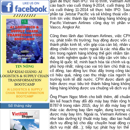
gian để thực hiện IPO. Về lộ trình, Vietnam Air
cáo bạch vào cuối tháng 9-2014; cuối tháng 1
và cuối tháng 11-2014 sẽ thực hiện IPO. Sa
phần tại Jetstar Pacific và sẽ không thoái vố
tính tới việc thành lập một hãng hàng không g
Pacific.Vietnam Airlines cũng duy trì phần
Vasco, Angkor Air.
Cũng theo lãnh đạo Vietnam Airlines, việc CP
vụ, phát triển thị trường; huy động được vốn
thành phần kinh tế, vốn góp của cán bộ, nhân 
đông chiến lược nước ngoài là các nhà đầu tư
lớn trong ngành hàng không thế giới nhằm tận
đại, kinh nghiệm quản lý và tiếp cận với tiêu 
thông lệ quốc tế; minh bạch hóa tài chính và qu
phù hợp nhất; nâng cao vai trò làm chủ thật s
cổ đông, tạo động lực thúc đẩy trong công tá
có hiệu quả, nâng cao thu nhập của người l
trưởng kinh tế đất nước. CPH được đánh giá 
hiện được mục tiêu trở thành hãng hàng khôn
hãng hàng không được ưa chuộng về dịch vụ 
Ông Phạm Ngọc Minh cho biết thêm, để chuẩn b
lên kế hoạch thay đổi đội máy bay thân rộng h
B787-9 trong năm 2015; duy trì đội máy bay 
thác các đường bay tầm ngắn, dung lượng vừ
được máy bay lớn. Ngoài ra, Vietnam Airlines 
như bảo dưỡng kỹ thuật máy bay, đào tạo huấn
dịch vụ đồng bộ cho dây chuyền hoạt động c
dịch vụ mặt đất...); tiếp tục phát huy lợi 