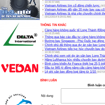
10:30:37 AM)
Vietnam Airlines tìm cổ đông chiến lược
(9/
Vietnam Airlines đổi gần 20 máy bay sau c
Vietnam Airlines là nhà vận chuyển chính th
(9/12/2014 9:29:01 AM)
THÔNG TIN KHÁC
Cảng hàng không quốc tế Long Thành (Đồng
10:16:25 AM)
Thông qua báo cáo đầu tư cảng hàng khôn
Đường bay Singapore - Phú Quốc tạo động 
Chính phủ đã thông qua dự án sân bay Lon
Vietnam Airlines tiếp tục hủy chuyến bay do
10:30:37 AM)
Chính phủ xem xét dự án sân bay Long Th
Hãng Lufthansa hủy nhiều chuyến bay đườn
Đình công khiến Air France thiệt hại 25,5 t
Đầu tư 945 tỷ đồng nâng cấp cảng hàng khô
Lệ phí sân bay đồng loạt tăng từ 1/10
(9/27/
BÌNH LUẬN
Bình luận c
Nội dung: