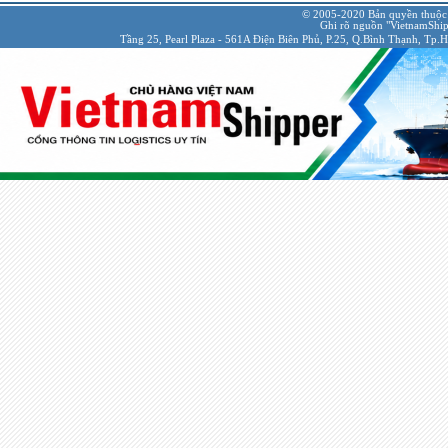
© 2005-2020 Bản quyền thuộc
Ghi rõ nguồn "VietnamShipp
Tầng 25, Pearl Plaza - 561A Điện Biên Phủ, P.25, Q.Bình Thạnh, Tp.