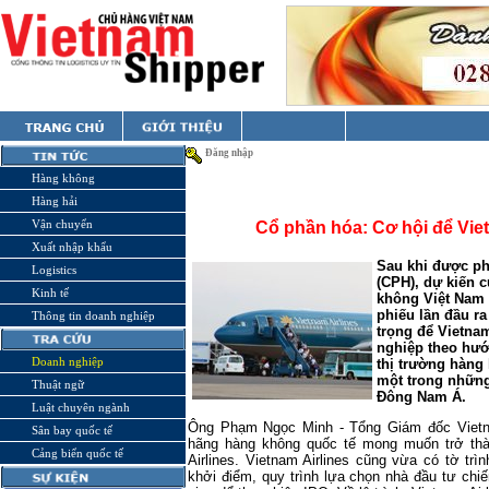
Đăng nhập
Hàng không
Hàng hải
Vận chuyển
Cổ phần hóa: Cơ hội để Viet
Xuất nhập khẩu
Sau khi được p
Logistics
(CPH), dự kiến 
Kinh tế
không Việt Nam 
phiếu lần đầu r
Thông tin doanh nghiệp
trọng để Vietnam
nghiệp theo hướ
Doanh nghiệp
thị trường hàng 
một trong nhữn
Thuật ngữ
Đông Nam Á.
Luật chuyên ngành
Ông Phạm Ngọc Minh - Tổng Giám đốc Vietnam
Sân bay quốc tế
hãng hàng không quốc tế mong muốn trở thà
Cảng biển quốc tế
Airlines. Vietnam Airlines cũng vừa có tờ t
khởi điểm, quy trình lựa chọn nhà đầu tư chiế