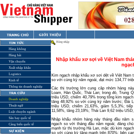
Đăng nhập
Hàng không
Hàng hải
Nhập khẩu xơ sợi về Việt Nam thá
Vận chuyển
ngạc
Xuất nhập khẩu
Logistics
Kim ngạch nhập khẩu xơ sơi dệt về Việt Nam t
so với cùng kỳ năm ngoái, đạt mức 134,77 tri
Kinh tế
Thông tin doanh nghiệp
Các thị trường lớn cung câp nhóm hàng này
Loam, Hàn Quốc, Thái Lan; trong đó, Trung Q
triệu USD, chiếm 40,79% trong tổng kim ngạc
Doanh nghiệp
tăng 48,92% so với cùng kỳ năm trước; Đài L
Thuật ngữ
triệu USD, chiếm 21,63%, giảm 5,5,3%; tiế
11,58%, tăng 23,19%; Thái Lan 9,62 triệu US
Luật chuyên ngành
Sân bay quốc tế
Nhập khẩu nhóm hàng này tháng đầu năm sa
ngạch so với tháng đầu năm ngoái; đáng chú 
Cảng biển quốc tế
mạnh từ thị trường Hà Lan, mặc dù kim ngạch
so với cùng kỳ tăng mạnh trên 870%; bên cạn