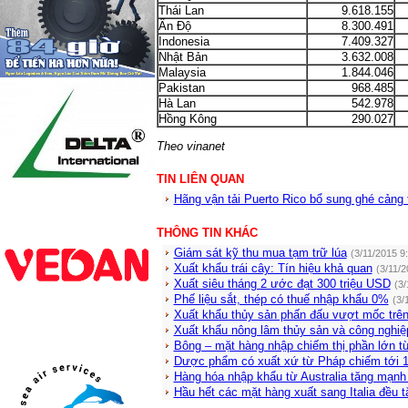
Thái Lan
9.618.155
Ấn Độ
8.300.491
Indonesia
7.409.327
Nhật Bản
3.632.008
Malaysia
1.844.046
Pakistan
968.485
Hà Lan
542.978
Hồng Kông
290.027
Theo vinanet
TIN LIÊN QUAN
Hãng vận tải Puerto Rico bổ sung ghé cảng 
THÔNG TIN KHÁC
Giám sát kỹ thu mua tạm trữ lúa
(3/11/2015 9
Xuất khẩu trái cây: Tín hiệu khả quan
(3/11/
Xuất siêu tháng 2 ước đạt 300 triệu USD
(3/
Phế liệu sắt, thép có thuế nhập khẩu 0%
(3/
Xuất khẩu thủy sản phấn đấu vượt mốc trê
Xuất khẩu nông lâm thủy sản và công nghiệ
Bông – mặt hàng nhập chiếm thị phần lớn t
Dược phẩm có xuất xứ từ Pháp chiếm tới 1
Hàng hóa nhập khẩu từ Australia tăng mạnh 
Hầu hết các mặt hàng xuất sang Italia đều 