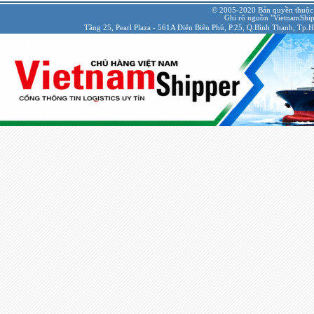
© 2005-2020 Bản quyền thuộc
Ghi rõ nguồn "VietnamShipp
Tầng 25, Pearl Plaza - 561A Điện Biên Phủ, P.25, Q.Bình Thạnh, Tp.