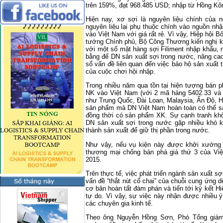
trên 159%, đạt 968.485 USD; nhập từ Hồng K
Hiện nay, xơ sợi là nguyên liệu chính của 
nguyên liệu lại phụ thuộc chính vào nguồn n
vào Việt Nam với giá rất rẻ. Vì vậy, Hiệp hội
tướng Chính phủ, Bộ Công Thương kiến nghị kh
với một số mặt hàng sợi Filiment nhập khẩu, 
bằng để DN sản xuất sợi trong nước, nâng cao
số vấn đề liên quan đến việc bảo hộ sản xuất 
của cuộc chơi hội nhập.
Trong nhiều năm qua tồn tại hiện tượng bán p
NK vào Việt Nam (với 2 mã hàng 5402.33 và 5
như Trung Quốc, Đài Loan, Malaysia, Ấn Độ, H
sản phẩm mà DN Việt Nam hoàn toàn có thể sả
đồng thời có sản phẩm XK. Sự cạnh tranh kh
DN sản xuất sợi trong nước gặp nhiều khó k
thành sản xuất để giữ thị phần trong nước.
Như vậy, nếu vụ kiện này được khởi xướng đ
thương mại chống bán phá giá thứ 3 của Việ
2015.
Trên thực tế, việc phát triển ngành sản xuất sợi
vấn đề “thắt nút cổ chai” của chuỗi cung ứng 
cơ bản hoàn tất đàm phán và tiến tới ký kết H
tự do. Vì vậy, sự việc này nhận được nhiều 
các chuyên gia kinh tế.
Theo ông Nguyễn Hồng Sơn, Phó Tổng giám 