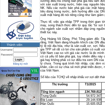
xướng điều tra chống bán phá giá nếu làm đượ
với sản xuất trong nước, hiện nay nguyên liệ
NK. Nếu các nước bán phá giá các mặt hàng 
tiêu dùng trong nước, ảnh hưởng đến các DN
xuất mặt hàng đó nói riêng cũng như làm giảm 
Thực tế, việc gia nhập TPP trong thời gian t
may, song thách thức đến từ quy tắc “từ sợi tr
cho ngành sản xuất sợi nhằm đáp ứng nguồn 
thiết lúc này.
Ông Hoàng Vệ Dũng, Phó Tổng giám đốc Tập
rằng, Việt Nam đang khuyến khích các DN đầu
tỷ lệ nội địa hóa, như là sản xuất xơ, sợi. N
gia TPP sẽ rất có lợi cho sản phẩm có xuất xứ
Username
Việt Nam cao so với giá các nước là do mình
Password
có cả yếu tố bán phá giá, tuy nhiên điều này
giá hay không phải có sự điều tra xem DN của
lý chưa. Trong quá trình hội nhập, các đơn v
Đăng ký mới
khăn, cần có sự chia sẻ mới phát triển được,
của Việt Nam.
Số liệu của TCHQ về nhập khẩu xơ sợi dệt th
Thị trường
T1/2015
Tổng kim ngạch
134.769.812
Trung Quốc
54.972.347
Đài Loan
29.144.938
Hàn Quốc
15.605.052