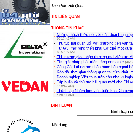
Theo báo Hải Quan.
TIN LIÊN QUAN
THÔNG TIN KHÁC
Những thách thức đối với các doanh nghiệp
10:13:42 AM)
Thủ tục hải quan đối với phương tiện vận tả
Từ 6/5, mở rộng triển khai Cơ chế một cửa 
10:57:09 AM)
Thị trường giao nhận thương mại điện tử: A
Tìm giải pháp phát triển cảng container
(4/20
Cảng Cát Lái ngưng nhận hàng bên ngoài hệ
Kéo dài thời gian thông quan tại cửa khẩu 
Doanh nghiệp Việt thua trên sân nhà vì logis
Tập huấn về thủ tục hải quan mới cho DN v
8:58:47 AM)
Thành lập Nhóm làm việc triển khai Chương 
8:55:41 AM)
BÌNH LUẬN
Bình luận c
Nội dung: