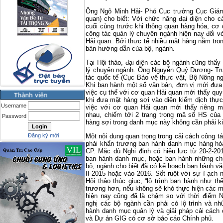
Ông Ngô Minh Hải- Phó Cục trưởng Cục Giám 
quan) cho biết: Với chức năng đại diện cho c
cuối cùng trước khi thông quan hàng hóa, cơ
công tác quản lý chuyên ngành hiện nay đối 
Hải quan. Bởi thực tế nhiều mặt hàng nằm tr
bản hướng dẫn của bộ, ngành.
Tại Hội thảo, đại diện các bộ ngành cũng thấ
lý chuyên ngành. Ông Nguyễn Quý Dương- Tr
tác quốc tế (Cục Bảo vệ thực vật, Bộ Nông ng
Khi ban hành một số văn bản, đơn vị mới đưa 
việc cụ thể với cơ quan Hải quan mới thấy quy 
khi đưa mặt hàng sợi vào diện kiểm dịch thự
Username
việc với cơ quan Hải quan mới thấy riêng m
nhau, chiếm tới 2 trang trong mã số HS của
Password
hàng sợi trong danh mục này không cần phải ki
Đăng ký mới
Một nội dung quan trọng trong cải cách công t
phải khẩn trương ban hành danh mục hàng hó
CP. Mặc dù Nghị định có hiệu lực từ 20-2-2
ban hành danh mục, hoặc ban hành những chư
bộ, ngành cho biết đã có kế hoạch ban hành v
II-2015 hoặc vào 2016. Sốt ruột với sự ì ạch
Hội thảo thúc giục, “lộ trình ban hành như t
trương hơn, nếu không sẽ khó thực hiện các m
hiện nay cũng đã là chậm so với thời điểm N
nghị các bộ ngành cần phải có lộ trình và nh
hành danh mục quản lý và giải pháp cải cách
và Dự án GIG có cơ sở báo cáo Chính phủ.