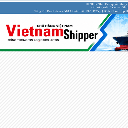
© 2005-2020 Bản quyền thuộc
Ghi rõ nguồn "VietnamShipp
Tầng 25, Pearl Plaza - 561A Điện Biên Phủ, P.25, Q.Bình Thạnh, Tp.