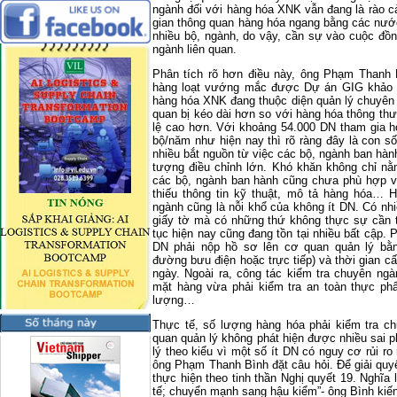
ngành đối với hàng hóa XNK vẫn đang là rào cả
gian thông quan hàng hóa ngang bằng các nướ
nhiều bộ, ngành, do vậy, cần sự vào cuộc đồn
ngành liên quan.
Phân tích rõ hơn điều này, ông Phạm Thanh 
hàng loạt vướng mắc được Dự án GIG khảo s
hàng hóa XNK đang thuộc diện quản lý chuyên 
quan bị kéo dài hơn so với hàng hóa thông th
lệ cao hơn. Với khoảng 54.000 DN tham gia ho
bộ/năm như hiện nay thì rõ ràng đây là con s
nhiều bắt nguồn từ việc các bộ, ngành ban hà
tượng điều chỉnh lớn. Khó khăn không chỉ 
các bộ, ngành ban hành cũng chưa phù hợp v
thiếu thông tin kỹ thuật, mô tả hàng hóa… 
ngành cũng là nỗi khổ của không ít DN. Có nh
giấy tờ mà có những thứ không thực sự cần th
tục hiện nay cũng đang tồn tại nhiều bất cập.
DN phải nộp hồ sơ lên cơ quan quản lý bằn
đường bưu điện hoặc trực tiếp) và thời gian c
ngày. Ngoài ra, công tác kiểm tra chuyên ng
mặt hàng vừa phải kiểm tra an toàn thực ph
lượng…
Thực tế, số lượng hàng hóa phải kiểm tra c
quan quản lý không phát hiện được nhiều sai 
lý theo kiểu vì một số ít DN có nguy cơ rủi 
ông Phạm Thanh Bình đặt câu hỏi. Để giải quyết
thực hiện theo tinh thần Nghị quyết 19. Nghĩa l
tế; chuyển mạnh sang hậu kiểm”- ông Bình kiến