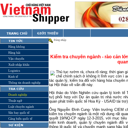
Đăng nhập
Hàng không
Hàng hải
Kiểm tra chuyên ngành - rào cản lớn
Vận chuyển
qua
Xuất nhập khẩu
Logistics
Thủ tục rườm rà, chưa rõ ràng; thời gian gi
chế chính sách ở không ít lĩnh vực còn ì ạ
Kinh tế
tác quản lý, kiểm tra đối với hàng hóa chuyê
Thông tin doanh nghiệp
tại Hội thảo về vấn đề này.
Hội thảo do Viện Nghiên cứu quản lý kinh t
Doanh nghiệp
tư) phối hợp với Dự án quản trị nhà nước n
Thuật ngữ
quan phát triển quốc tế Hoa Kỳ - USAID tài trợ)
Luật chuyên ngành
Ông Nguyễn Đình Cung- Viện trưởng CIEM cho
Sân bay quốc tế
kiểm tra chuyên ngành là một nội dung rất qua
quyết 19/NQ-CP ngày 12-3-2015, với mục tiêu 
Cảng biển quốc tế
kiện kinh doanh, quản lý chuyên ngành đối 
thông lệ quốc tế và chuyển mạnh sang hậu kiể