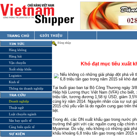
Đăng nhập
Hàng không
Hàng hải
Vận chuyển
Khó đạt mục tiêu xuất kh
Xuất nhập khẩu
Nếu không có những giải pháp đột phá về th
Logistics
6,8 triệu tấn gạo trong năm 2015 sẽ khó đạ
Kinh tế
Tại buổi giao ban tại Bộ Công Thương ngày 3/
Thông tin doanh nghiệp
Hiệp hội Lương thực Việt Nam (VFA) cho biết, 
triệu tấn, tương đương 1,58 tỷ USD, giảm ​3,5% 
cùng kỳ năm 2014. Nguyên nhân của sự sụt giả
Doanh nghiệp
2015 chủ yếu vẫn là do nguồn cung gạo trên thế
Thuật ngữ
liệt.
Luật chuyên ngành
Trong đó, các DN xuất khẩu gạo trong nước phải
Sân bay quốc tế
trường thế giới với các nguồn cung cấp chính 
Cảng biển quốc tế
Myanmar. Do vậy, nếu không có những giải pháp
khẩu ​​khoảng 6,8 triệu tấn gạo trong năm 20