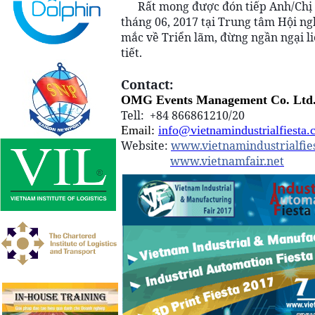
Rất mong được đón tiếp Anh/Chị v
tháng 06, 2017 tại Trung tâm Hội ng
mắc về Triển lãm, đừng ngần ngại liê
tiết.
Contact:
OMG Events Management Co. Ltd
Tell:
+84 866861210/20
Email:
info@vietnamindustrialfiesta
Website:
www.vietnamindustrialfie
www.vietnamfair.net