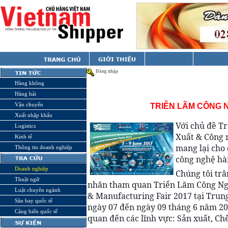
Đăng nhập
Hàng không
Hàng hải
Vận chuyển
TRIỄN LÃM CÔNG N
Xuất nhập khẩu
Với chủ đề T
Logistics
Xuất & Công 
Kinh tế
mang lại cho 
Thông tin doanh nghiệp
công nghệ hàn
Doanh nghiệp
Chúng tôi trâ
Thuật ngữ
nhân tham quan Triển Lãm Công Ngh
Luật chuyên ngành
& Manufacturing Fair 2017 tại Trun
Sân bay quốc tế
ngày 07 đến ngày 09 tháng 6 năm 201
Cảng biển quốc tế
quan đến các lĩnh vực: Sản xuất, C