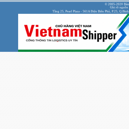
© 2005-2020 Bản
Ghi rõ nguồn 
Tầng 25, Pearl Plaza - 561A Điện Biên Phủ, P.25, Q.Bì