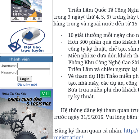
Triển Lãm Quốc Tế Công Nghiệ
trong 3 ngày( thứ 4, 5, 6) trưng bày
hàng trong và ngoài nước đến từ 15 
10 giải thưởng mỗi ngày cho
·
Hơn 500 phần quà cho khách 
·
công ty kỹ thuật, chế tạo, sản 
Miễn phí xe đưa đón khách th
·
Phòng Khu Công Nghệ Cao Sài
Username
Triển Lãm và chiều ngược lại
Password
Vé tham dự Hội Thảo miễn phí
·
tạo, nhà máy, các dự án, công
Đăng ký mới
Bữa trưa miễn phí cho khách 
·
ty kỹ thuật.
Hệ thống đăng ký tham quan trướ
trước ngày 31/5/2016. Vui lòng bấm 
Đăng ký tham quan cá nhân:
http:/
➡
registration/