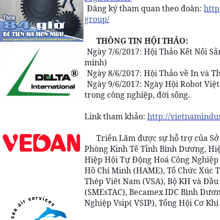
Đăng ký tham quan theo đoàn:
http
➡
group/
THÔNG TIN HỘI THẢO:
Ngày 7/6/2017: Hội Thảo Kết Nối Sản
🌀
minh)
Ngày 8/6/2017: Hội Thảo về In và T
🌀
Ngày 9/6/2017: Ngày Hội Robot Việt
🌀
trong công nghiệp, đời sống.
Link tham khảo:
http://vietnamindu
Triển Lãm được sự hỗ trợ của S
Phòng Kinh Tế Tỉnh Bình Dương, Hi
Hiệp Hội Tự Động Hoá Công Nghiệp 
Hồ Chí Minh (HAME), Tổ Chức Xúc T
Thép Viêt Nam (VSA), Bộ KH và Đầ
(SMEsTAC), Becamex IDC Bình Dươn
Nghiệp Vsip( VSIP), Tổng Hội Cơ Kh