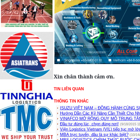
Xin chân thành cảm ơn.
TIN LIÊN QUAN
THÔNG TIN KHÁC
ISUZU VIỆT NAM – ĐỒNG HÀNH CÙNG S
Hướng Dẫn Các Kỹ Năng Cần Thiết Cho Nh
VINAFCO MỞ RỘNG QUY MÔ TRUNG TÂ
Đầu tư đúng lúc, chọn đúng nơi!
(9/18/2015 1
Viện Logistics Vietnam (VIL) tiếp tục mở lớp
MBA trực tuyến, đâu là sự khác biệt?
(10/14
MBS LOGISTICS CHÍNH THỨC BƯỚC CH