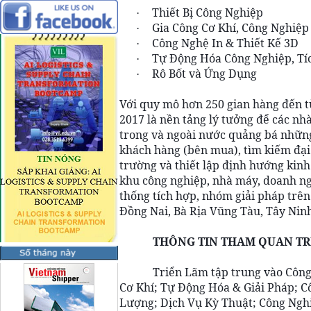
Thiết Bị Công Nghiệp
·
Gia Công Cơ Khí, Công Nghiệp
·
Công Nghệ In & Thiết Kế 3D
·
Tự Động Hóa Công Nghiệp, Tí
·
Rô Bốt và Ứng Dụng
·
Với quy mô hơn 250 gian hàng đến từ
2017 là nền tảng lý tưởng để các nh
trong và ngoài nước quảng bá những
khách hàng (bên mua), tìm kiếm đại 
trường và thiết lập định hướng kin
khu công nghiệp, nhà máy, doanh ngh
thống tích hợp, nhóm giải pháp trên
Đồng Nai, Bà Rịa Vũng Tàu, Tây Ninh
THÔNG TIN THAM QUAN TR
Triển Lãm tập trung vào Công
Cơ Khí; Tự Động Hóa & Giải Pháp; C
Lượng; Dịch Vụ Kỳ Thuật; Công Ngh