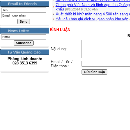
Chính phủ Việt Nam và lãnh đạo tỉnh Quản
khẩu
(6/18/2014 9:39:56 AM)
Xuất thiết bị khử mặn nặng 4.500 tấn sang
Yêu cầu báo giá dịch vụ giao nhận kho vận
BÌNH LUẬN
B
Nội dung:
Phòng kinh doanh:
Email / Tên /
028
3513 6399
Điện thoại: