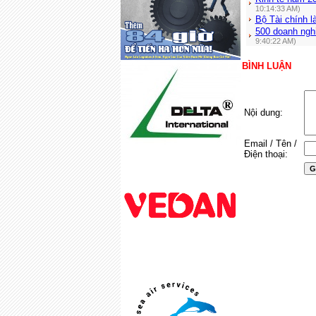
10:14:33 AM)
Bộ Tài chính l
500 doanh ngh
9:40:22 AM)
BÌNH LUẬN
Nội dung:
Email / Tên /
Điện thoại: