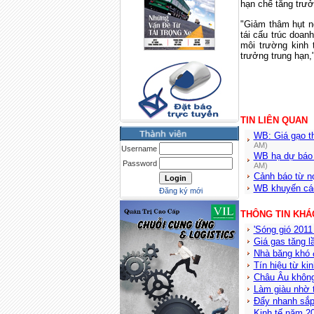
hạn chế tăng trưở
"Giảm thâm hụt n
tái cấu trúc doan
môi trường kinh
trưởng trung hạn,
TIN LIÊN QUAN
WB: Giá gạo t
AM)
Username
WB hạ dự báo 
Password
AM)
Cảnh báo từ n
WB khuyến cáo
Đăng ký mới
THÔNG TIN KHÁ
'Sóng gió 2011
Giá gas tăng l
Nhà băng khó đ
Tín hiệu từ ki
Châu Âu không
Làm giàu nhờ 
Đẩy nhanh sắp
Kinh tế năm 20