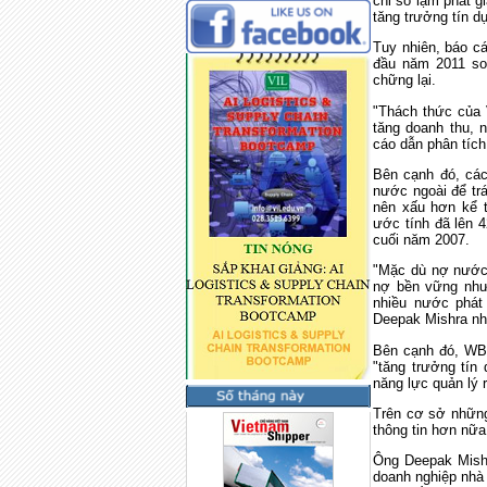
chỉ số lạm phát g
tăng trưởng tín d
Tuy nhiên, báo c
đầu năm 2011 so
chững lại.
"Thách thức của 
tăng doanh thu, n
cáo dẫn phân tíc
Bên cạnh đó, cá
nước ngoài để tr
nên xấu hơn kể 
ước tính đã lên 
cuối năm 2007.
"Mặc dù nợ nước 
nợ bền vững nhưn
nhiều nước phát 
Deepak Mishra n
Bên cạnh đó, WB 
"tăng trưởng tín
năng lực quản lý r
Trên cơ sở những
thông tin hơn nữa
Ông Deepak Mishr
doanh nghiệp nhà