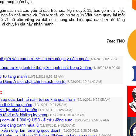
ng trong ngắn hạn.
gân sách và các yếu tố cấu trúc của Nghị quyết 11, bao gồm cả việc
h nghiệp nhà nước và lĩnh vực tài chính sẽ giúp Việt Nam quay lại một
 tế vĩ mô bền vững và đặt nền móng cho hiệu quả cao hơn để tăng
" vị chuyên gia này nhấn mạnh.
Theo
TNO
hế giới vẫn cao hơn 5% so với cùng kỳ năm ngoái
(4/1/2013 10:17:54
tăng trưởng kinh tế thế giới mạnh nhất trong 3 năm
(1/19/2012 9:09:00
ợ tư tăng mạnh
(10/31/2011 9:51:32 AM)
 Đông Á siết chặt chính sách tiền tệ
(3/23/2011 10:41:42 AM)
C
 sắp qua, kinh tế năm tới sẽ khả quan hơn'
(12/1/2011 9:22:05 AM)
ần thứ 9 trong năm
(12/1/2011 9:21:25 AM)
ạt lợi nhuận dự kiến
(12/1/2011 9:20:53 AM)
nh tế vĩ mô: Những kỳ vọng
(11/30/2011 10:04:52 AM)
 gom đủ 1.300 tỷ USD để cứu đồng euro
(11/30/2011 9:56:59 AM)
tôm càng xanh mùa lũ
(11/30/2011 9:38:38 AM)
 xếp nông, lâm trường quốc doanh
(11/30/2011 9:38:01 AM)
11 nhìn từ kết quả 11 tháng: Những tín hiệu khả quan
(11/29/2011