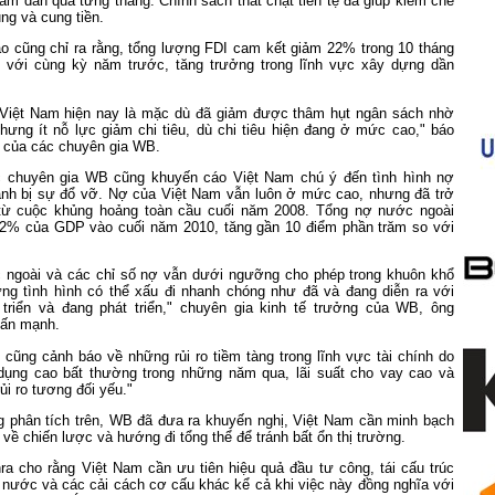
iảm dần qua từng tháng. Chính sách thắt chặt tiền tệ đã giúp kiềm chế
ụng và cung tiền.
áo cũng chỉ ra rằng, tổng lượng FDI cam kết giảm 22% trong 10 tháng
 với cùng kỳ năm trước, tăng trưởng trong lĩnh vực xây dựng dần
Việt Nam hiện nay là mặc dù đã giảm được thâm hụt ngân sách nhờ
hưng ít nỗ lực giảm chi tiêu, dù chi tiêu hiện đang ở mức cao," báo
h của các chuyên gia WB.
c chuyên gia WB cũng khuyến cáo Việt Nam chú ý đến tình hình nợ
ánh bị sự đổ vỡ. Nợ của Việt Nam vẫn luôn ở mức cao, nhưng đã trở
từ cuộc khủng hoảng toàn cầu cuối năm 2008. Tổng nợ nước ngoài
42% của GDP vào cuối năm 2010, tăng gần 10 điểm phần trăm so với
ngoài và các chỉ số nợ vẫn dưới ngưỡng cho phép trong khuôn khổ
g tình hình có thể xấu đi nhanh chóng như đã và đang diễn ra với
triển và đang phát triển," chuyên gia kinh tế trưởng của WB, ông
hấn mạnh.
cũng cảnh báo về những rủi ro tiềm tàng trong lĩnh vực tài chính do
 dụng cao bất thường trong những năm qua, lãi suất cho vay cao và
ủi ro tương đối yếu."
 phân tích trên, WB đã đưa ra khuyến nghị, Việt Nam cần minh bạch
 về chiến lược và hướng đi tổng thể để tránh bất ổn thị trường.
a cho rằng Việt Nam cần ưu tiên hiệu quả đầu tư công, tái cấu trúc
 nước và các cải cách cơ cấu khác kể cả khi việc này đồng nghĩa với