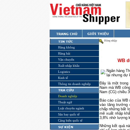
Đăng nhập
Hàng không
Hàng hải
Vận chuyển
WB dự
Xuất nhập khẩu
Ngân hàng Thế
Logistics
lại nhưng dự 
Kinh tế
Đây là một trong 
Thông tin doanh nghiệp
Nam mà WB công b
Nam (CG) chiều 30
Doanh nghiệp
Báo cáo của WB n
Thuật ngữ
vào tăng trưởng 
Luật chuyên ngành
chấp những bất lợ
mẽ xuất nhập khẩ
Sân bay quốc tế
3,8% nhờ lượng ki
Cảng biển quốc tế
Những kết quả này