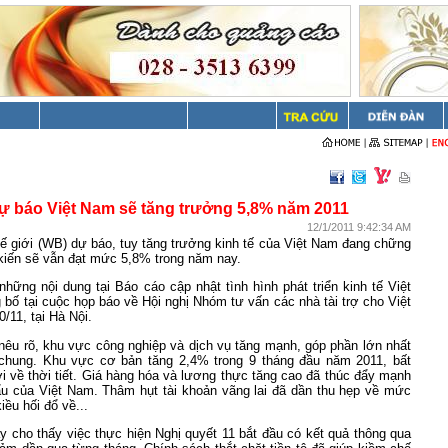
 báo Việt Nam sẽ tăng trưởng 5,8% năm 2011
12/1/2011 9:42:34 AM
 giới (WB) dự báo, tuy tăng trưởng kinh tế của Việt Nam đang chững
kiến sẽ vẫn đạt mức 5,8% trong năm nay.
những nội dung tại Báo cáo cập nhật tình hình phát triển kinh tế Việt
ố tại cuộc họp báo về Hội nghị Nhóm tư vấn các nhà tài trợ cho Việt
/11, tại Hà Nội.
êu rõ, khu vực công nghiệp và dịch vụ tăng mạnh, góp phần lớn nhất
chung. Khu vực cơ bản tăng 2,4% trong 9 tháng đầu năm 2011, bất
i về thời tiết. Giá hàng hóa và lương thực tăng cao đã thúc đẩy mạnh
u của Việt Nam. Thâm hụt tài khoản vãng lai đã dần thu hẹp về mức
ều hối đổ về...
 cho thấy việc thực hiện Nghị quyết 11 bắt đầu có kết quả thông qua