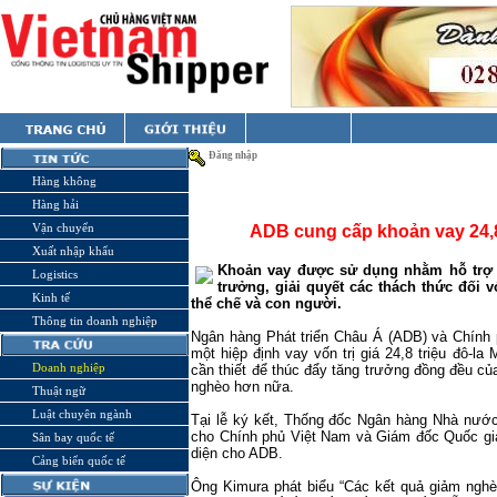
Đăng nhập
Hàng không
Hàng hải
Vận chuyển
ADB cung cấp khoản vay 24,8
Xuất nhập khẩu
Khoản vay được sử dụng nhằm hỗ trợ c
Logistics
trưởng, giải quyết các thách thức đối 
Kinh tế
thể chế và con người.
Thông tin doanh nghiệp
Ngân hàng Phát triển Châu Á (ADB) và Chính 
một hiệp định vay vốn trị giá 24,8 triệu đô-l
Doanh nghiệp
cần thiết để thúc đẩy tăng trưởng đồng đều c
nghèo hơn nữa.
Thuật ngữ
Luật chuyên ngành
Tại lễ ký kết, Thống đốc Ngân hàng Nhà nướ
cho Chính phủ Việt Nam và Giám đốc Quốc gi
Sân bay quốc tế
diện cho ADB.
Cảng biển quốc tế
Ông Kimura phát biểu “Các kết quả giảm nghè