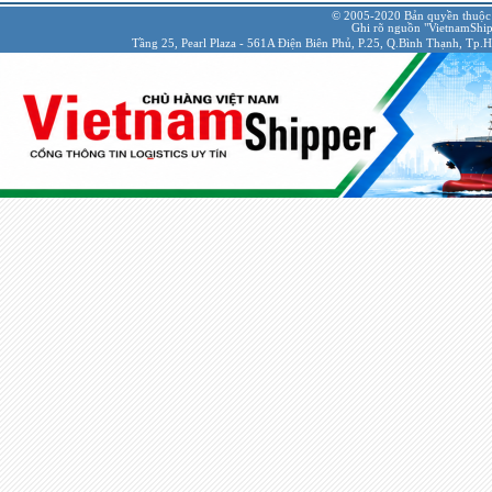
© 2005-2020 Bản quyền thuộc
Ghi rõ nguồn "VietnamShipp
Tầng 25, Pearl Plaza - 561A Điện Biên Phủ, P.25, Q.Bình Thạnh, Tp.