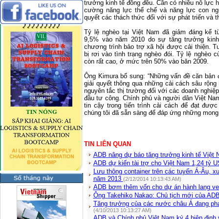
trưởng kinh tế đồng đều. Cần có nhiều nỗ lực
cường năng lực thể chế và năng lực con ngư
quyết các thách thức đối với sự phát triển và t
Tỷ lệ nghèo tại Việt Nam đã giảm đáng kể
9,5% vào năm 2010 do sự tăng trưởng kinh
chương trình bảo trợ xã hội được cải thiện. 
bị rơi vào tình trạng nghèo đói. Tỷ lệ nghèo
còn rất cao, ở mức trên 50% vào băn 2009.
Ông Kimura bổ sung: “Những vấn đề căn bản đ
giải quyết thông qua những cải cách sâu rộng
nguyên tắc thị trường đối với các doanh nghiệ
đầu tư công. Chính phủ và người dân Việt Na
tin cậy trong tiến trình cải cách để đạt đượ
chúng tôi đã sẵn sàng để đáp ứng những mong
TIN LIÊN QUAN
ADB nâng dự báo tăng trưởng kinh tế Việt
ADB dự kiến tài trợ cho Việt Nam 1,24 tỷ
Lưu thông container trên các tuyến Á-Âu, 
năm 2013
(2/12/2014 10:13:43 AM)
ADB bơm thêm vốn cho dự án hành lang ve
Ông Takehiko Nakao: Chủ tịch mới của AD
Tăng trưởng của các nước châu Á đang phát
(4/10/2013 10:13:27 AM)
ADB và Chính phủ Việt Nam ký 4 hiệp định