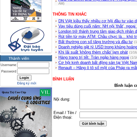
AM)
THÔNG TIN KHÁC
DN Việt kiều thấy nhiều cơ hội đầu tư vào d
Vay tiêu dùng cuối năm: NH nội 'thắt', ngoại 
London trở thành trung tâm giao dịch nhân d
Rút tiền từ máy ATM: Chầu chực là... khó tr
Bất thường con số tăng trưởng và đầu tư
(1
Doanh nghiệp gặt tỷ USD trong khủng hoản
Khi lãi suất 'không thèm chấp' lạm phát
(1/16
Hàng trang trí tết: Tràn ngập hàng ngoại
(1/1
Cơ hội kinh doanh bất động sản tại Việt Nam
Username
Renault – Hãng ô tô số một của Pháp ra mắ
Password
BÌNH LUẬN
Đăng ký mới
Bình luận c
Nội dung:
Email / Tên /
Điện thoại: