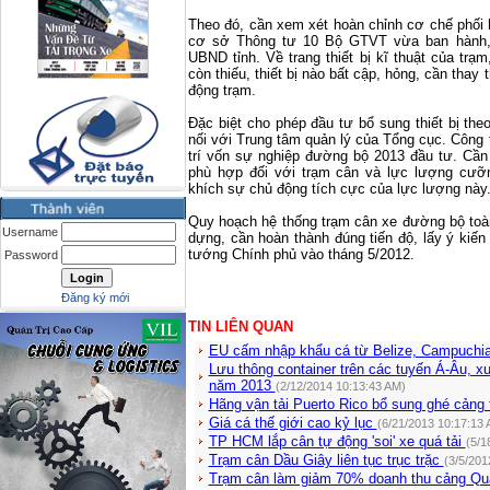
Theo đó, cần xem xét hoàn chỉnh cơ chế phối 
cơ sở Thông tư 10 Bộ GTVT vừa ban hành, 
UBND tỉnh. Về trang thiết bị kĩ thuật của trạ
còn thiếu, thiết bị nào bất cập, hỏng, cần thay
động trạm.
Đặc biệt cho phép đầu tư bổ sung thiết bị the
nối với Trung tâm quản lý của Tổng cục. Công t
trí vốn sự nghiệp đường bộ 2013 đầu tư. Cần
phù hợp đối với trạm cân và lực lượng cưỡn
khích sự chủ động tích cực của lực lượng này
Quy hoạch hệ thống trạm cân xe đường bộ toàn
Username
dựng, cần hoàn thành đúng tiến độ, lấy ý kiến
tướng Chính phủ vào tháng 5/2012.
Password
Đăng ký mới
TIN LIÊN QUAN
EU cấm nhập khẩu cá từ Belize, Campuchi
Lưu thông container trên các tuyến Á-Âu, 
năm 2013
(2/12/2014 10:13:43 AM)
Hãng vận tải Puerto Rico bổ sung ghé cảng 
Giá cá thế giới cao kỷ lục
(6/21/2013 10:17:13 
TP HCM lắp cân tự động 'soi' xe quá tải
(5/1
Trạm cân Dầu Giây liên tục trục trặc
(3/5/201
Trạm cân làm giảm 70% doanh thu cảng Q