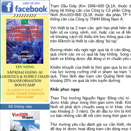
Trạm Dầu Giây (Km 1846+600 QL1A, thuộc đị
dụng hệ thống cân của Công ty Cổ phần Công 
Ninh (Km103+800 QL18, thuộc địa phận TP Hạ
thống cân của Công ty TNHH Đông Nam Á.
Với thiết bị tại 2 trạm cân, giới hạn phát hiện
biển số xe cong, vênh, mờ, hoặc các xe đi liề
về khoảng cách tối thiểu khi lưu thông qua câ
trên 60km/h là thiết bị cân động “bó tay”.
Đương nhiên nếu nghi ngờ quá tải ở cân động,
quả chính xác xe có quá tải hay không. Song 
bánh xe không được đặt đúng vị trí chuẩn yêu 
Khiếm khuyết của thiết bị thời gian qua bị lợi 
của lực lượng cưỡng chế vi phạm tại trạm “
quả. Theo lãnh đạo trạm cân Quảng Ninh báo
khoảng 20% xe quá tải trên tuyến đường.
Khắc phục ngay
Theo Thứ trưởng Nguyễn Ngọc Đông chủ trì 
được khắc phục trong thời gian sớm nhất. Kh
Ninh sẽ phải dịch chuyển sang vị trí khác cho
sau khoảng 2- 3 năm). Do đó đầu tư lớn là k
cơ bản những vấn đề nổi cộm trong thời gian t
Thứ trưởng yêu cầu đánh giá sự cần thiết, n
để duy trì được hoạt động trạm cân đúng mục ti