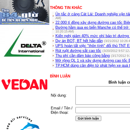
THÔNG TIN KHÁC
Ùn tắc ở cảng Cát Lái: Doanh nghiệp vận tải
AM)
22.000 tỉ đồng xây dựng đường cao tốc Biê
Đường hầm qua eo biển Manche có thể trở t
10:20:15 AM)
Kiến nghị giảm 40% mức phí bảo trì đường
Dự án BOT, BT hết hấp dẫn
(3/21/2012 10:26:
UPS hoàn tất việc "thôn tính" đối thủ TNT 
Rút ruột đường sắt cao tốc
(3/20/2012 9:57:12
Thu phí cần đảm bảo công bằng
(3/17/2012 9
Mở rộng QL 1 và xây dựng đường cao tốc
TP.HCM dùng cân điện tử phát hiện xe quá ta
BÌNH LUẬN
Bình luận c
Nội dung:
Email / Tên /
Điện thoại: