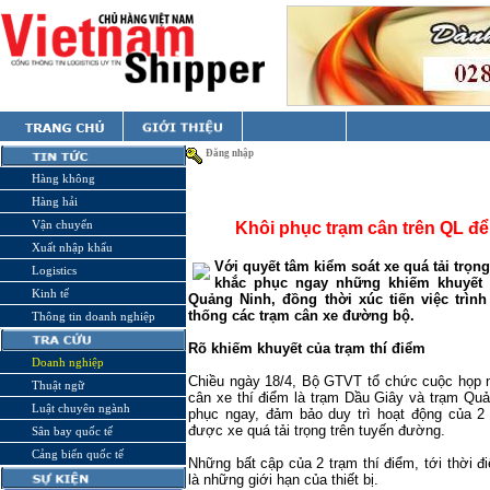
Đăng nhập
Hàng không
Hàng hải
Vận chuyển
Khôi phục trạm cân trên QL để 
Xuất nhập khẩu
Với quyết tâm kiểm soát xe quá tải trọ
Logistics
khắc phục ngay những khiếm khuyết t
Kinh tế
Quảng Ninh, đồng thời xúc tiến việc trì
thống các trạm cân xe đường bộ.
Thông tin doanh nghiệp
Rõ khiếm khuyết của trạm thí điểm
Doanh nghiệp
Chiều ngày 18/4, Bộ GTVT tổ chức cuộc họp n
Thuật ngữ
cân xe thí điểm là trạm Dầu Giây và trạm Qu
Luật chuyên ngành
phục ngay, đảm bảo duy trì hoạt động của 2 
được xe quá tải trọng trên tuyến đường.
Sân bay quốc tế
Cảng biển quốc tế
Những bất cập của 2 trạm thí điểm, tới thời 
là những giới hạn của thiết bị.