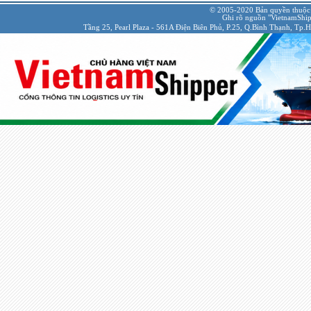
© 2005-2020 Bản quyền thuộc
Ghi rõ nguồn "VietnamShipp
Tầng 25, Pearl Plaza - 561A Điện Biên Phủ, P.25, Q.Bình Thạnh, Tp.