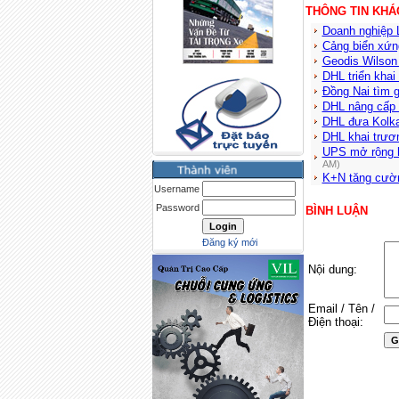
THÔNG TIN KHÁ
Doanh nghiệp L
Cảng biển xứ
Geodis Wilson 
DHL triển khai
Đồng Nai tìm gi
DHL nâng cấp 
DHL đưa Kolka
DHL khai trươ
UPS mở rộng h
AM)
K+N tăng cườn
Username
Password
BÌNH LUẬN
Đăng ký mới
Nội dung:
Email / Tên /
Điện thoại: