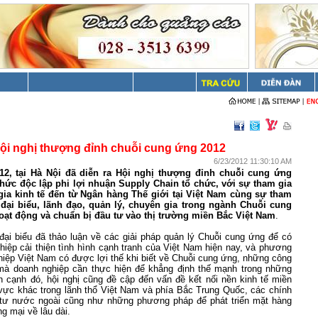
ội nghị thượng đỉnh chuỗi cung ứng 2012
6/23/2012 11:30:10 AM
12, tại Hà Nội đã diễn ra Hội nghị thượng đỉnh chuỗi cung ứng
hức độc lập phi lợi nhuận Supply Chain tổ chức, với sự tham gia
gia kinh tế đến từ Ngân hàng Thế giới tại Việt Nam cùng sự tham
đại biểu, lãnh đạo, quản lý, chuyên gia trong ngành Chuỗi cung
oạt động và chuẩn bị đầu tư vào thị trường miền Bắc Việt Nam
.
 đại biểu đã thảo luận về các giải pháp quản lý Chuỗi cung ứng để có
hiệp cải thiện tình hình cạnh tranh của Việt Nam hiện nay, và phương
iệp Việt Nam có được lợi thế khi biết về Chuỗi cung ứng, những công
à doanh nghiệp cần thực hiện để khẳng định thế mạnh trong những
 cạnh đó, hội nghị cũng đề cập đến vấn đề kết nối nền kinh tế miền
vực khác trong lãnh thổ Việt Nam và phía Bắc Trung Quốc, các chính
 tư nước ngoài cũng như những phương pháp để phát triển mặt hàng
g mại về lâu dài.