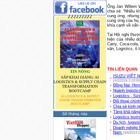
Ông Jan Willem 
chia sẻ: “Nhiều k
cung ứng, nhưng 
cung ứng của họ,
khía cạnh về vấn 
Tại Hội nghị thư
hiện của nhiều d
Carry, Coca-cola
vận, Logistics, ô
TIN LIÊN QUAN
ISUZU VIỆT 
(6/2/2016 2:20:0
Đồng Nai: Hơn 
Ngành logistic
Logistics - S
Đối thoại chín
Chia sẻ kinh ng
Tăng khả năng 
Logistics trư
Du lịch, logis
Doanh nghiệp N
Nam
(9/8/2014 