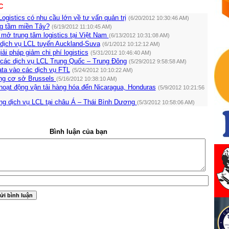
C
ogistics có nhu cầu lớn về tư vấn quản trị
(6/20/2012 10:30:46 AM)
ng tầm miền Tây?
(6/19/2012 11:10:45 AM)
mở trung tâm logistics tại Việt Nam
(6/13/2012 10:31:08 AM)
 dịch vụ LCL tuyến Auckland-Suva
(6/1/2012 10:12:12 AM)
ải pháp giảm chi phí logistics
(5/31/2012 10:46:40 AM)
các dịch vụ LCL Trung Quốc – Trung Đông
(5/29/2012 9:58:58 AM)
ta vào các dịch vụ FTL
(5/24/2012 10:10:22 AM)
ng cơ sở Brussels
(5/16/2012 10:38:10 AM)
oạt động vận tải hàng hóa đến Nicaragua, Honduras
(5/9/2012 10:21:56
g dịch vụ LCL tại châu Á – Thái Bình Dương
(5/3/2012 10:58:06 AM)
Bình luận của bạn