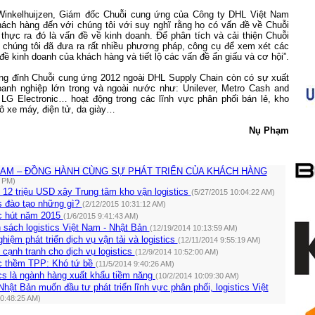
Winkelhuijzen, Giám đốc Chuỗi cung ứng của Công ty DHL Việt
Nam
hách hàng đến với chúng tôi với suy nghĩ rằng họ có vấn đề về Chuỗi
thực ra đó là vấn đề về kinh doanh. Để phân tích và cải thiện Chuỗi
 chúng tôi đã đưa ra rất nhiều phương pháp, công cụ để xem xét các
đề kinh doanh của khách hàng và tiết lộ các vấn đề ẩn giấu và cơ hội”.
ợng đỉnh Chuỗi cung ứng 2012 ngoài DHL Supply Chain còn có sự xuất
oanh nghiệp lớn trong và ngoài nước như: Unilever, Metro Cash and
, LG Electronic… hoạt động trong các lĩnh vực phân phối bán lẻ, kho
 tô xe máy, điện tử, da giày…
Nụ Phạm
NAM – ĐỒNG HÀNH CÙNG SỰ PHÁT TRIỂN CỦA KHÁCH HÀNG
6 PM)
12 triệu USD xây Trung tâm kho vận logistics
(5/27/2015 10:04:22 AM)
s đào tạo những gì?
(2/12/2015 10:31:12 AM)
ức hút năm 2015
(1/6/2015 9:41:43 AM)
h sách logistics Việt Nam - Nhật Bản
(12/19/2014 10:13:59 AM)
hiệm phát triển dịch vụ vận tải và logistics
(12/11/2014 9:55:19 AM)
cạnh tranh cho dịch vụ logistics
(12/9/2014 10:52:00 AM)
ớc thềm TPP: Khó tứ bề
(11/5/2014 9:40:26 AM)
tics là ngành hàng xuất khẩu tiềm năng
(10/2/2014 10:09:30 AM)
hật Bản muốn đầu tư phát triển lĩnh vực phân phối, logistics Việt
10:48:25 AM)