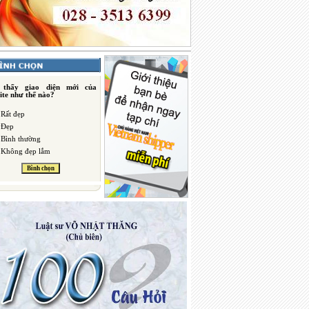
 thấy giao diện mới của
ite như thế nào?
Rất đẹp
Đẹp
Bình thường
Không đẹp lắm