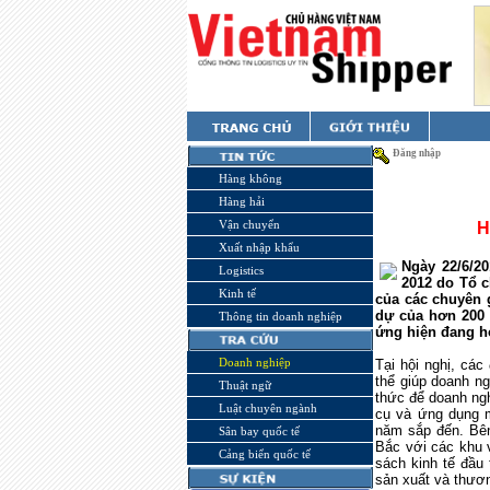
Đăng nhập
Hàng không
Hàng hải
Vận chuyển
H
Xuất nhập khẩu
Ngày 22/6/20
Logistics
2012 do Tổ c
Kinh tế
của các chuyên 
dự của hơn 200 
Thông tin doanh nghiệp
ứng hiện đang h
Doanh nghiệp
Tại hội nghị, các
thể giúp doanh ng
Thuật ngữ
thức để doanh ngh
Luật chuyên ngành
cụ và ứng dụng m
năm sắp đến. Bên
Sân bay quốc tế
Bắc với các khu 
Cảng biển quốc tế
sách kinh tế đầu
sản xuất và thươn