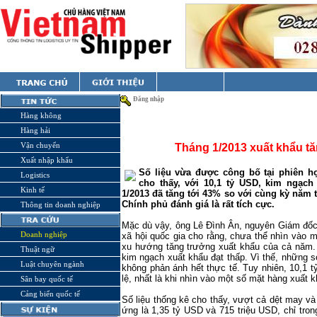
Đăng nhập
Hàng không
Hàng hải
Vận chuyển
Tháng 1/2013 xuất khẩu t
Xuất nhập khẩu
Số liệu vừa được công bố tại phiên h
Logistics
cho thấy, với 10,1 tỷ USD, kim ngạch
Kinh tế
1/2013 đã tăng tới 43% so với cùng kỳ năm 
Chính phủ đánh giá là rất tích cực.
Thông tin doanh nghiệp
Mặc dù vậy, ông Lê Đình Ân, nguyên Giám đốc 
Doanh nghiệp
xã hội quốc gia cho rằng, chưa thể nhìn vào 
xu hướng tăng trưởng xuất khẩu của cả năm. L
Thuật ngữ
kim ngạch xuất khẩu đạt thấp. Vì thế, những 
Luật chuyên ngành
không phản ánh hết thực tế. Tuy nhiên, 10,1 
lệ, nhất là khi nhìn vào một số mặt hàng xuất 
Sân bay quốc tế
Cảng biển quốc tế
Số liệu thống kê cho thấy, vượt cả dệt may v
ứng là 1,35 tỷ USD và 715 triệu USD, chỉ tro