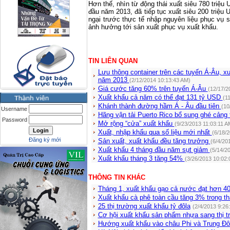
Hơn thế, nhìn từ động thái xuất siêu 780 triệu
đầu năm 2013, đã tiếp tục xuất siêu 200 triệu 
ngại trước thực tế nhập nguyên liệu phục vụ s
ảnh hưởng tới sản xuất phục vụ xuất khẩu.
TIN LIÊN QUAN
Lưu thông container trên các tuyến Á-Âu, 
năm 2013
(2/12/2014 10:13:43 AM)
Giá cước tăng 60% trên tuyến Á-Âu
(12/17/2
Xuất khẩu cả năm có thể đạt 131 tỷ USD
(1
Khánh thành đường hầm Á - Âu đầu tiên
(10
Username
Hãng vận tải Puerto Rico bổ sung ghé cảng 
Password
Mở rộng “cửa” xuất khẩu
(9/23/2013 11:03:11 A
Xuất, nhập khẩu qua số liệu mới nhất
(6/18/
Đăng ký mới
Sản xuất, xuất khẩu đều tăng trưởng
(6/4/20
Xuất khẩu 4 tháng đầu năm sụt giảm
(5/14/2
Xuất khẩu tháng 3 tăng 54%
(3/26/2013 10:02:
THÔNG TIN KHÁC
Tháng 1, xuất khẩu gạo cả nước đạt hơn 40
Xuất khẩu cà phê toàn cầu tăng 3% trong t
25 thị trường xuất khẩu tỷ đôla
(2/4/2013 9:26
Cơ hội xuất khẩu sản phẩm nhựa sang thị 
Hướng xuất khẩu vào châu Phi và Trung Đ