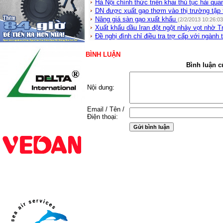
Hà Nội chính thức triển khai thủ tục hải qua
DN được xuất gạo thơm vào thị trường tập 
Nâng giá sàn gạo xuất khẩu
(2/2/2013 10:26:0
Xuất khẩu dầu Iran đột ngột nhảy vọt nhờ 
Đề nghị đình chỉ điều tra trợ cấp với ngành
BÌNH LUẬN
Bình luận c
Nội dung:
Email / Tên /
Điện thoại: