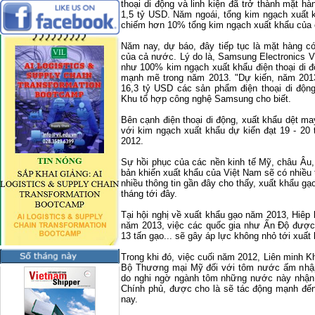
thoại di động và linh kiện đã trở thành mặt h
1,5 tỷ USD. Năm ngoái, tổng kim ngạch xuất 
chiếm hơn 10% tổng kim ngạch xuất khẩu của
Năm nay, dự báo, đây tiếp tục là mặt hàng c
của cả nước. Lý do là, Samsung Electronics V
như 100% kim ngạch xuất khẩu điện thoại di đ
mạnh mẽ trong năm 2013. "Dự kiến, năm 2013
16,3 tỷ USD các sản phẩm điện thoại di độ
Khu tổ hợp công nghệ Samsung cho biết.
Bên cạnh điện thoại di động, xuất khẩu dệt ma
với kim ngạch xuất khẩu dự kiến đạt 19 - 20
2012.
Sự hồi phục của các nền kinh tế Mỹ, châu Âu,
bản khiến xuất khẩu của Việt
Nam
sẽ có nhiều 
nhiều thông tin gần đây cho thấy, xuất khẩu gạ
tháng tới đây.
Tại hội nghị về xuất khẩu gạo năm 2013, Hiêp
năm 2013, việc các quốc gia như Ấn Độ được 
13 tấn gạo... sẽ gây áp lực không nhỏ tới xuất
Trong khi đó, việc cuối năm 2012, Liên minh 
Bộ Thương mại Mỹ đối với tôm nước ấm nhập
do nghi ngờ ngành tôm những nước này nhận 
Chính phủ, được cho là sẽ tác động mạnh đế
nay.