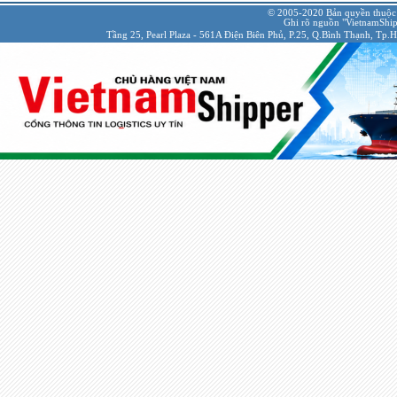
© 2005-2020 Bản quyền thuộc
Ghi rõ nguồn "VietnamShipp
Tầng 25, Pearl Plaza - 561A Điện Biên Phủ, P.25, Q.Bình Thạnh, Tp.