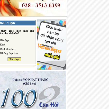
 thấy giao diện mới của
ite như thế nào?
Rất đẹp
Đẹp
Bình thường
Không đẹp lắm