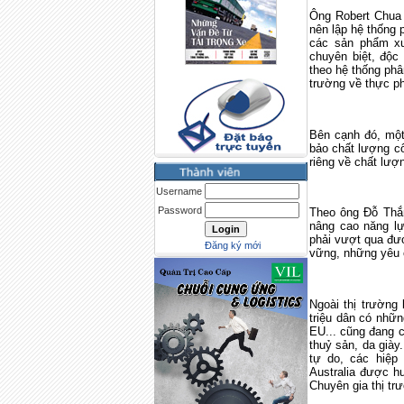
Ông Robert Chua 
nên lập hệ thống 
các sản phẩm xu
chuyên biệt, độc
theo hệ thống phân
trường về thực ph
Bên cạnh đó, một
bảo chất lượng cô
riêng về chất lượ
Username
Password
Theo ông Đỗ Thắ
nâng cao năng lự
phải vượt qua đư
Đăng ký mới
vững, những yêu c
Ngoài thị trường
triệu dân có nhữ
EU... cũng đang c
thuỷ sản, da giày.
tự do, các hiệp
Australia
được hưở
Chuyên gia thị tr