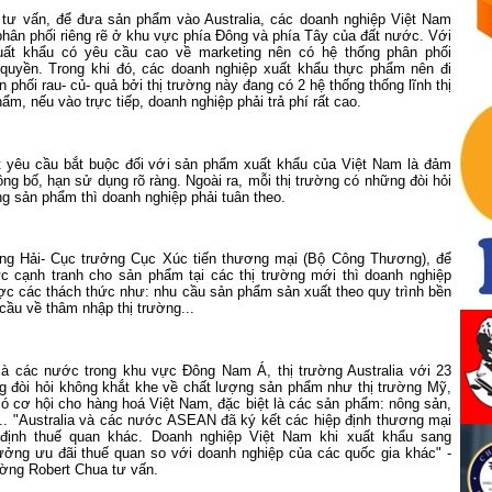
tư vấn, để đưa sản phẩm vào Australia, các doanh nghiệp Việt Nam
phân phối riêng rẽ ở khu vực phía Đông và phía Tây của đất nước. Với
ất khẩu có yêu cầu cao về marketing nên có hệ thống phân phối
 quyền. Trong khi đó, các doanh nghiệp xuất khẩu thực phẩm nên đi
 phối rau- củ- quả bởi thị trường này đang có 2 hệ thống thống lĩnh thị
ẩm, nếu vào trực tiếp, doanh nghiệp phải trả phí rất cao.
 yêu cầu bắt buộc đối với sản phẩm xuất khẩu của Việt
Nam
là đảm
ng bố, hạn sử dụng rõ ràng. Ngoài ra, mỗi thị trường có những đòi hỏi
ng sản phẩm thì doanh nghiệp phải tuân theo.
ng Hải- Cục trưởng Cục Xúc tiến thương mại (Bộ Công Thương), để
c cạnh tranh cho sản phẩm tại các thị trường mới thì doanh nghiệp
ợc các thách thức như: nhu cầu sản phẩm sản xuất theo quy trình bền
ầu về thâm nhập thị trường...
 là các nước trong khu vực Đông Nam Á, thị trường Australia với 23
ng đòi hỏi không khắt khe về chất lượng sản phẩm như thị trường Mỹ,
ó cơ hội cho hàng hoá Việt Nam, đặc biệt là các sản phẩm: nông sản,
.. "
Australia
và các nước ASEAN đã ký kết các hiệp định thương mại
 định thuế quan khác. Doanh nghiệp Việt
Nam
khi xuất khẩu sang
ng ưu đãi thuế quan so với doanh nghiệp của các quốc gia khác" -
ường Robert Chua tư vấn.