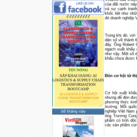
của đất nước này
và sự cạnh tran
khốc liệt như nh
đó doanh nghiệp V
Trong khi đó, với
dân số về thành t
đây. Ông Robert C
ngạch xuất khẩu 
như vậy. Một số 
khẩu chưa được k
Đón cơ hội từ th
Cơ hội xuất khẩ
nhưng để đón đượ
phương thức kinh
trường. Mỗi quốc
nghiệp Việt
Nam
p
ông Trương Cung
phẩm có tính độc
các sản phẩm cùng