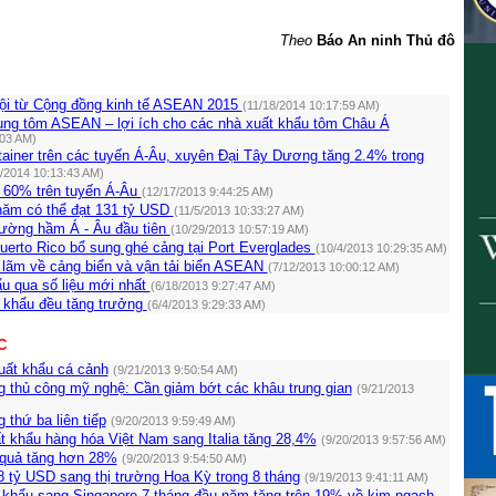
Theo
Báo An ninh Thủ đô
ội từ Cộng đồng kinh tế ASEAN 2015
(11/18/2014 10:17:59 AM)
ung tôm ASEAN – lợi ích cho các nhà xuất khẩu tôm Châu Á
:03 AM)
ainer trên các tuyến Á-Âu, xuyên Đại Tây Dương tăng 2.4% trong
2/2014 10:13:43 AM)
 60% trên tuyến Á-Âu
(12/17/2013 9:44:25 AM)
năm có thể đạt 131 tỷ USD
(11/5/2013 10:33:27 AM)
ường hầm Á - Âu đầu tiên
(10/29/2013 10:57:19 AM)
uerto Rico bổ sung ghé cảng tại Port Everglades
(10/4/2013 10:29:35 AM)
n lãm về cảng biển và vận tải biển ASEAN
(7/12/2013 10:00:12 AM)
u qua số liệu mới nhất
(6/18/2013 9:27:47 AM)
t khẩu đều tăng trưởng
(6/4/2013 9:29:33 AM)
C
ất khẩu cá cảnh
(9/21/2013 9:50:54 AM)
g thủ công mỹ nghệ: Cần giảm bớt các khâu trung gian
(9/21/2013
 thứ ba liên tiếp
(9/20/2013 9:59:49 AM)
t khẩu hàng hóa Việt Nam sang Italia tăng 28,4%
(9/20/2013 9:57:56 AM)
 quả tăng hơn 28%
(9/20/2013 9:54:50 AM)
8 tỷ USD sang thị trường Hoa Kỳ trong 8 tháng
(9/19/2013 9:41:11 AM)
 khẩu sang Singapore 7 tháng đầu năm tăng trên 19% về kim ngạch.