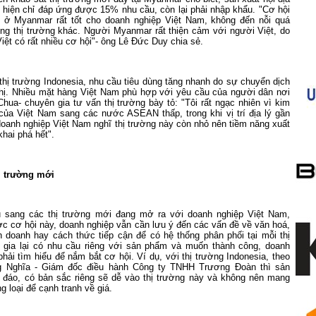
 hiện chỉ đáp ứng được 15% nhu cầu, còn lại phải nhập khẩu. "Cơ hội
h ở
Myanmar
rất tốt cho doanh nghiệp Việt
Nam
, không đến nỗi quá
ững thị trường khác. Người
Myanmar
rất thiện cảm với người Việt, do
iệt có rất nhiều cơ hội"- ông Lê Đức Duy chia sẻ.
 thị trường
Indonesia
, nhu cầu tiêu dùng tăng nhanh do sự chuyển dịch
hị. Nhiều mặt hàng Việt
Nam
phù hợp với yêu cầu của người dân nơi
hua- chuyên gia tư vấn thị trường bày tỏ: "Tôi rất ngạc nhiên vì kim
của Việt Nam sang các nước ASEAN thấp, trong khi vị trí địa lý gần
doanh nghiệp Việt
Nam
nghĩ thị trường này còn nhỏ nên tiềm năng xuất
hai phá hết".
ị trường mới
u sang các thị trường mới đang mở ra với doanh nghiệp Việt Nam,
c cơ hội này, doanh nghiệp vẫn cần lưu ý đến các vấn đề về văn hoá,
 doanh hay cách thức tiếp cận để có hệ thống phân phối tại mỗi thị
 gia lại có nhu cầu riêng với sản phẩm và muốn thành công, doanh
hải tìm hiểu để nắm bắt cơ hội. Ví dụ, với thị trường Indonesia, theo
 Nghĩa - Giám đốc điều hành Công ty TNHH Trương Đoàn thì sản
 đáo, có bản sắc riêng sẽ dễ vào thị trường này và không nên mang
 loại để cạnh tranh về giá.