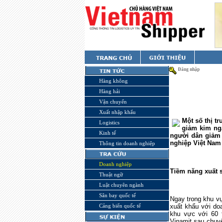
Đăng nhập
Hàng không
Hàng hải
Vận chuyển
Xuất nhập khẩu
Một số thị t
Logistics
giảm kim ngạ
Kinh tế
người dân giảm 
nghiệp Việt
Nam
Thông tin doanh nghiệp
Doanh nghiệp
Tiềm năng xuất
Thuật ngữ
Luật chuyên ngành
Sân bay quốc tế
Ngay trong khu 
Cảng biển quốc tế
xuất khẩu với do
khu vực với 60 
Vinamit sau chuyế