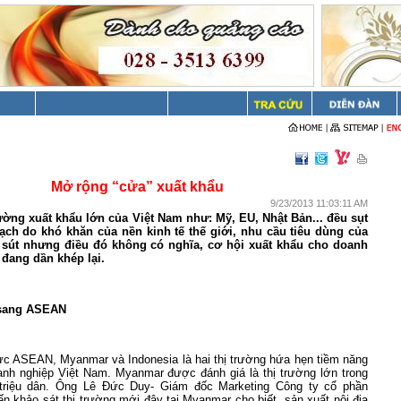
Mở rộng “cửa” xuất khẩu
9/23/2013 11:03:11 AM
rường xuất khẩu lớn của Việt
Nam
như: Mỹ, EU, Nhật Bản... đều sụt
ch do khó khăn của nền kinh tế thế giới, nhu cầu tiêu dùng của
sút nhưng điều đó không có nghĩa, cơ hội xuất khẩu cho doanh
đang dần khép lại.
 sang ASEAN
vực ASEAN,
Myanmar
và
Indonesia
là hai thị trường hứa hẹn tiềm năng
anh nghiệp Việt
Nam
.
Myanmar
được đánh giá là thị trường lớn trong
triệu dân. Ông Lê Đức Duy- Giám đốc Marketing Công ty cổ phần
n khảo sát thị trường mới đây tại Myanmar cho biết, sản xuất nội địa