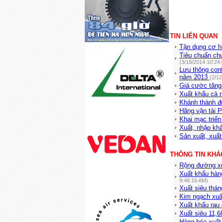
TIN LIÊN QUAN
Tận dụng cơ h
Tiêu chuẩn ch
(3/18/2014 10:24
Lưu thông cont
năm 2013
(2/1
Giá cước tăng
Xuất khẩu cả 
Khánh thành đ
Hãng vận tải P
Khai mạc triể
Xuất, nhập khẩ
Sản xuất, xuấ
THÔNG TIN KHÁ
Rộng đường xu
Xuất khẩu hàn
9:46:16 AM)
Xuất siêu tháng
Kim ngạch xuấ
Xuất khẩu rau
Xuất siêu 11,6
Hàng hóa xuất