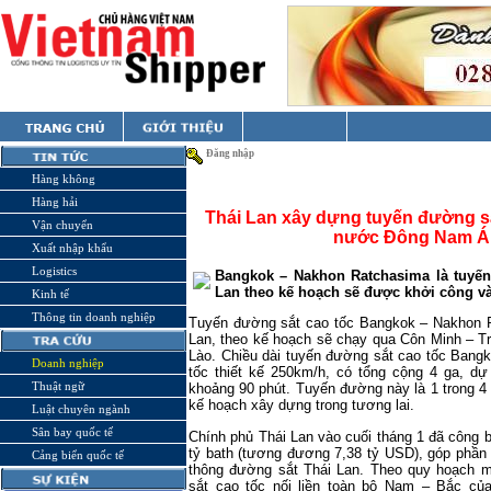
Đăng nhập
Hàng không
Hàng hải
Thái Lan xây dựng tuyến đường sắt
Vận chuyển
nước Đông Nam Á 
Xuất nhập khẩu
Logistics
Bangkok
– Nakhon Ratchasima là tuyến
Lan theo kế hoạch sẽ được khởi công v
Kinh tế
Thông tin doanh nghiệp
Tuyến đường sắt cao tốc
Bangkok
– Nakhon R
Lan, theo kế hoạch sẽ chạy qua Côn Minh – T
Lào. Chiều dài tuyến đường sắt cao tốc Bang
Doanh nghiệp
tốc thiết kế 250km/h, có tổng cộng 4 ga, dự
Thuật ngữ
khoảng 90 phút. Tuyến đường này là 1 trong 4
kế hoạch xây dựng trong tương lai.
Luật chuyên ngành
Sân bay quốc tế
Chính phủ Thái Lan vào cuối tháng 1 đã công 
tỷ bath (tương đương 7,38 tỷ USD), góp phần 
Cảng biển quốc tế
thông đường sắt Thái Lan. Theo quy hoạch m
sắt cao tốc nối liền toàn bộ Nam – Bắc của