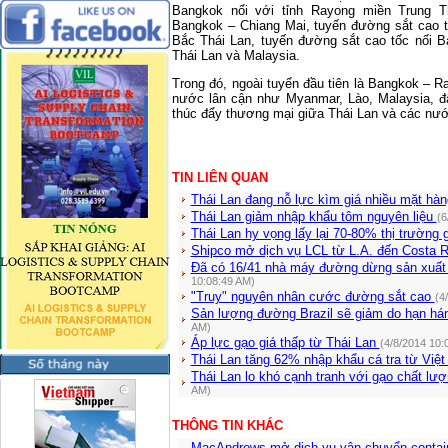
Bangkok nối với tỉnh Rayong miền Trung T
Bangkok – Chiang Mai, tuyến đường sắt cao t
Bắc Thái Lan, tuyến đường sắt cao tốc nối 
Thái Lan và Malaysia.
Trong đó, ngoài tuyến đầu tiên là Bangkok – R
nước lân cận như Myanmar, Lào, Malaysia, đ
thúc đẩy thương mại giữa Thái Lan và các nướ
TIN LIÊN QUAN
Thái Lan đang nỗ lực kìm giá nhiều mặt hàn
Thái Lan giảm nhập khẩu tôm nguyên liệu
(6
Thái Lan hy vọng lấy lại 70-80% thị trườn
Shipco mở dịch vụ LCL từ L.A. đến Costa 
Đã có 16/41 nhà máy đường dừng sản xuất
10:08:49 AM)
"Truy" nguyên nhân cước đường sắt cao
(4
Sản lượng đường Brazil sẽ giảm do hạn h
AM)
Áp lực gạo giá thấp từ Thái Lan
(4/8/2014 10:
Thái Lan tăng 62% nhập khẩu cá tra từ Vi
Thái Lan lo khó cạnh tranh với gạo chất l
AM)
THÔNG TIN KHÁC
MacAndrews mở dịch vụ vận chuyển contain