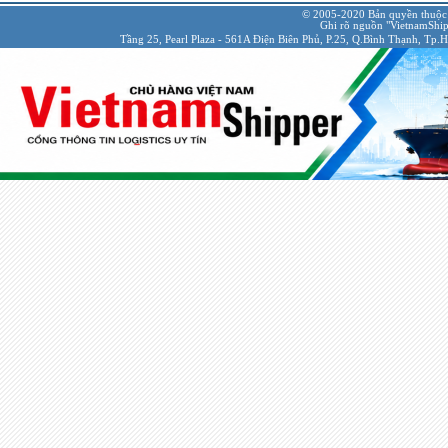
© 2005-2020 Bản quyền thuộc
Ghi rõ nguồn "VietnamShipp
Tầng 25, Pearl Plaza - 561A Điện Biên Phủ, P.25, Q.Bình Thạnh, Tp.