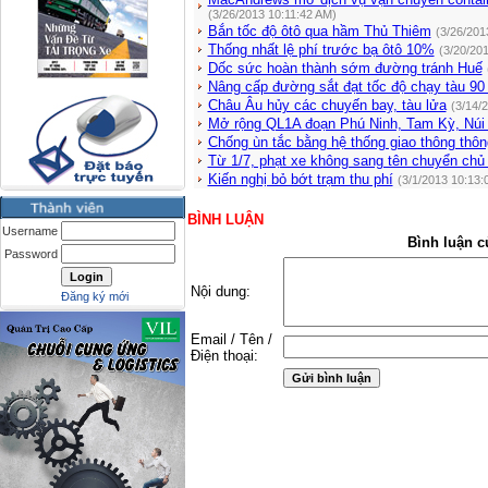
(3/26/2013 10:11:42 AM)
Bắn tốc độ ôtô qua hầm Thủ Thiêm
(3/26/201
Thống nhất lệ phí trước bạ ôtô 10%
(3/20/20
Dốc sức hoàn thành sớm đường tránh Huế
Nâng cấp đường sắt đạt tốc độ chạy tàu 90
Châu Âu hủy các chuyến bay, tàu lửa
(3/14/
Mở rộng QL1A đoạn Phú Ninh, Tam Kỳ, Núi
Chống ùn tắc bằng hệ thống giao thông thô
Từ 1/7, phạt xe không sang tên chuyển ch
Kiến nghị bỏ bớt trạm thu phí
(3/1/2013 10:13:
BÌNH LUẬN
Username
Bình luận c
Password
Nội dung:
Đăng ký mới
Email / Tên /
Điện thoại: