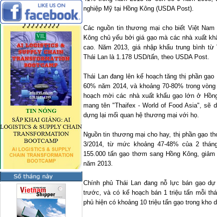
nghiệp Mỹ tại Hồng Kông (USDA Post).
Các nguồn tin thương mại cho biết Việt
Nam
Kông chủ yếu bởi giá gạo mà các nhà xuất kh
cao. Năm 2013, giá nhập khẩu trung bình từ
Thái Lan là 1.178 USD/tấn, theo USDA Post.
Thái Lan đang lên kế hoạch tăng thị phần gạ
60% năm 2014, và khoảng 70-80% trong vòng 
hoạch mời các nhà xuất khẩu gạo lớn ở Hồng
mang tên "Thaifex - World of Food Asia", sẽ 
dựng lại mối quan hệ thương mại với họ.
Nguồn tin thương mại cho hay, thị phần gạo t
3/2014, từ mức khoảng 47-48% của 2 tháng
155.000 tấn gạo thơm sang Hồng Kông, giảm
năm 2013.
Chính phủ Thái Lan đang nỗ lực bán gạo dự 
trước, và có kế hoạch bán 1 triệu tấn mỗi th
phủ hiện có khoảng 10 triệu tấn gạo trong kho d