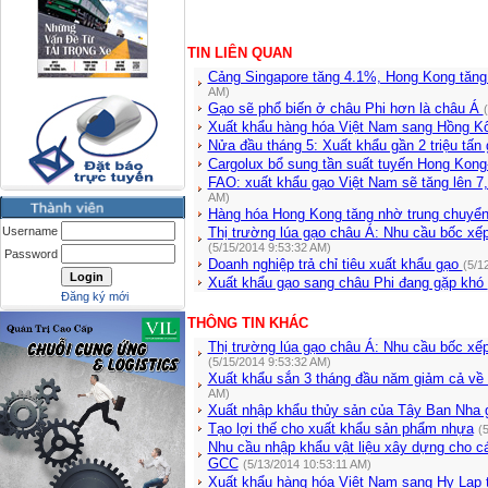
TIN LIÊN QUAN
Cảng Singapore tăng 4.1%, Hong Kong tăng
AM)
Gạo sẽ phổ biến ở châu Phi hơn là châu Á
Xuất khẩu hàng hóa Việt Nam sang Hồng K
Nửa đầu tháng 5: Xuất khẩu gần 2 triệu tấn
Cargolux bổ sung tần suất tuyến Hong Kon
FAO: xuất khẩu gạo Việt Nam sẽ tăng lên 7,
AM)
Hàng hóa Hong Kong tăng nhờ trung chuyể
Username
Thị trường lúa gạo châu Á: Nhu cầu bốc xếp
(5/15/2014 9:53:32 AM)
Password
Doanh nghiệp trả chỉ tiêu xuất khẩu gạo
(5/1
Xuất khẩu gạo sang châu Phi đang gặp khó
Đăng ký mới
THÔNG TIN KHÁC
Thị trường lúa gạo châu Á: Nhu cầu bốc xếp
(5/15/2014 9:53:32 AM)
Xuất khẩu sắn 3 tháng đầu năm giảm cả về
AM)
Xuất nhập khẩu thủy sản của Tây Ban Nha 
Tạo lợi thế cho xuất khẩu sản phẩm nhựa
(
Nhu cầu nhập khẩu vật liệu xây dựng cho c
GCC
(5/13/2014 10:53:11 AM)
Xuất khẩu hàng hóa Việt Nam sang Hy Lạp 