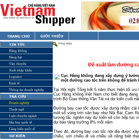
Đăng nhập
Hàng không
Hàng hải
Vận chuyển
Đề xuất làm đường ca
Xuất nhập khẩu
Cục Hàng không đang xây dựng ý tưởng
Logistics
một đường cao tốc trên không để tránh t
Kinh tế
Tại Hội nghị Tổng kết 5 năm thực hiện tối ư
Thông tin doanh nghiệp
Cục Hàng không Việt Nam cho biết đang đang
trình Bộ Giao thông Vận Tải và dự kiến cuối nă
Doanh nghiệp
Đường bay cao tốc được xây dựng nhằm cải th
Thuật ngữ
một số vùng trời sân bay như Nội Bài, Cam Ra
Luật chuyên ngành
tượng tắc nghẽn này dự kiến sẽ còn tiếp tục
dự báo tăng trưởng 8% mỗi năm.
Sân bay quốc tế
Cảng biển quốc tế
Theo đó, đường bay cao tốc nội địa được xâ
chiều, với chiều đi và chiều về riêng biệt t