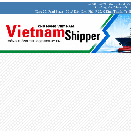
© 2005-2020 Bản quyền thuộc
Ghi rõ nguồn "VietnamShipp
Tầng 25, Pearl Plaza - 561A Điện Biên Phủ, P.25, Q.Bình Thạnh, Tp.