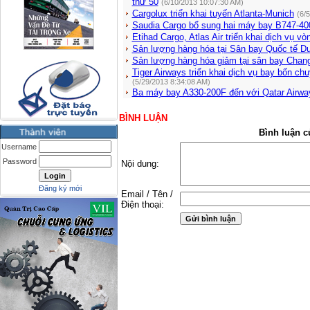
thứ 50
(6/10/2013 10:07:30 AM)
Cargolux triển khai tuyến Atlanta-Munich
(6/
Saudia Cargo bổ sung hai máy bay B747-40
Etihad Cargo, Atlas Air triển khai dịch vụ vò
Sản lượng hàng hóa tại Sân bay Quốc tế Du
Sản lượng hàng hóa giảm tại sân bay Chang
Tiger Airways triển khai dịch vụ bay bốn c
(5/29/2013 8:34:08 AM)
Ba máy bay A330-200F đến với Qatar Airwa
BÌNH LUẬN
Bình luận c
Username
Password
Nội dung:
Đăng ký mới
Email / Tên /
Điện thoại: