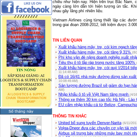
chiều như hiện nay. Hiện trên trục Bắc
Nam
, 
ngày càng lớn dẫn tới hiện tượng ùn tắc. Khi
nhau gây lãng phí nhiên liệu.
Vietnam Airlines cùng từng thiết lập các đ
trong giai đoạn 2008-2012, tiết kiệm được 3.00
TIN LIÊN QUAN
Xuất khẩu hàng mây, tre, cói kim ngạch tă
Xuất khẩu hàng mây, tre, cói tăng 9,31%
(8/
Phí kho vận đè nặng doanh nghiệp xuất nh
Tiêu thụ ô tô lắp ráp trong nước tăng 100%
Xuất khẩu hàng mây, tre, cói quý I/2014 ti
11:14:48 AM)
Đã có 16/41 nhà máy đường dừng sản xuất
10:08:49 AM)
Sản lượng đường Brazil sẽ giảm do hạn h
AM)
Nhập khẩu ô tô về Việt Nam tăng mạnh
(4/1
Thông xe thêm 30 km cao tốc Hà Nội - Lào
EU cấm nhập khẩu cá từ Belize, Campuchi
THÔNG TIN KHÁC
United bổ sung tuyến Denver-Narita
(6/11/201
Volga-Dnepr đưa các chuyên cơ vận tải mới
Airbus sẽ trưng bày những máy bay mới nhất