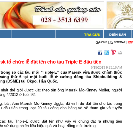
sk tổ chức lễ đặt tên cho tàu Triple E đầu tiên
6/15/2013 9:23:18 AM
 trong số các tàu mới “Triple-E” của Maersk vừa được chính thức
 sáng thứ 6 tại một buổi lễ ở xưởng đóng tàu Shipbuilding &
ing (DSME) tại Okpo, Hàn Quốc.
n nhất thế giới được đặt theo tên ông Mærsk Mc-Kinney Møller, người
áng 4/2012 ở tuổi 92.
g, bà , Ane Mærsk Mc-Kinney Uggla, đã vinh dự đặt tên cho tàu trong
àu đầu tiên trong loạt 20 tàu đóng cho hãng và sẽ tham gia và tuyến
các tàu Triple-E được đặt tên như vậy vì chúng đặt ra những tiêu
c sử dụng nhiên liệu hiệu quả và hoạt động môi trường.