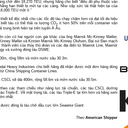
ăng chở đến 18,270 TEU, nhưng hãng cho biết “điều đó phụ thuộc vào
hẳng hạn thiết bị mới tại các cảng. Như vậy sức tải thật hiện tại của
8,000 TEU một ít.”
thiết kế độc nhất cho các tốc độ tàu chạy chậm hơn và đạt tối đa hiệu
biết tàu có thể thải ra lượng CO
ít hơn 50% trên mỗi container vận
2
ệ trung bình hiện tại trên tuyến Á Âu.
ên còn có hai người con gái khác của ông Mærsk Mc-Kinney Møller,
inney Møller và Kirsten Mærsk Mc-Kinney Olufsen, Đại sứ Đan mạch
 thành viên của thủy thủ đoàn và các đại diện từ Maersk Line, Maersk
ogy và xưởng đóng tàu DSME.
 400m, rộng 59m và mớn nước sâu 30.3m.
dai Heavy Industries cho biết hãng đã nhận được một đơn hàng đóng
từ China Shipping Container Lines.
u CSCL sẽ dài 400m, rộng 58.6m và mớn nước sâu 30.5m.
 theo các tham chiếu như năng lực tải chuẩn, các tàu CSCL dường
àu Triple-E. Về mặt trọng tải, các tàu Triple-E lại lớn hơn và hãng xem
lớn nhất.
g được đóng là tàu chở dầu cực lớn
Seawise Giant
.
Theo
American Shipper