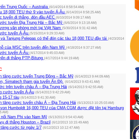
ến Trung Quốc – Australia
(6/14/2014 8:58:54 AM)
u 18,000 TEU thứ 9 vào tuyến Á-Âu
(6/14/2014 8:58:25 AM)
 tuyến đi thẳng, đón đầu AEC
(6/10/2014 9:09:17 AM)
ước tuyến Địa Trung Hải – Bắc Mỹ
(6/6/2014 9:13:18 AM)
rương văn phòng mới tại Việt Nam
(5/30/2014 9:31:42 AM)
cước tuyến Á-Âu
(5/15/2014 9:29:33 AM)
 và Tanjung Pelepas có thể đón các tàu 18,000 TEU đầy tải
(4/23/2014
hỗ của MSC trên tuyến đến Nam Mỹ
(4/18/2014 9:37:27 AM)
cước tuyến Á-Âu
(4/17/2014 9:45:03 AM)
ến đi thẳng PTP-Bitung
(4/17/2014 9:44:19 AM)
C
n tăng cước tuyến Trung Đông – Bắc Mỹ
(6/14/2013 9:44:09 AM)
n, Simatech tham gia tuyến Ấn Độ.
(6/14/2013 9:43:41 AM)
c trên tuyến châu Á – Địa Trung Hải
(6/14/2013 9:42:55 AM)
 cước tuyến Á-Âu
(6/14/2013 9:42:29 AM)
 15-17 tàu
(6/14/2013 9:41:30 AM)
h tăng cước tuyến châu Á – Địa Trung Hải
(6/13/2013 10:25:03 AM)
 von Humboldt 16,000 TEU của CMA CGM được đặt tên tại Hamburg
05 AM)
 nối Nam Phi vào Nam Mỹ
(6/13/2013 9:54:43 AM)
ụ đi thẳng Houston – Brazil
(6/12/2013 10:15:49 AM)
tăng cước từ ngày 1/7
(6/12/2013 10:12:47 AM)