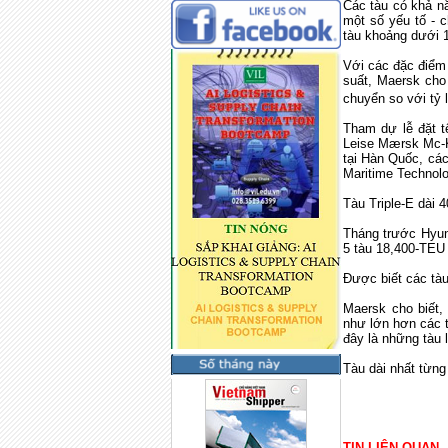
Các tàu có khả n
một số yếu tố - c
tàu khoảng dưới 1
Với các đặc điểm 
suất, Maersk cho 
chuyển so với tỷ l
Tham dự lễ đặt t
Leise Mærsk Mc-K
tại Hàn Quốc, các
Maritime Technol
Tàu Triple-E dài
Tháng trước Hyun
5 tàu 18,400-TEU 
Được biết các tà
Maersk cho biết,
như lớn hơn các t
đây là những tàu 
Tàu dài nhất từn
TIN LIÊN QUAN