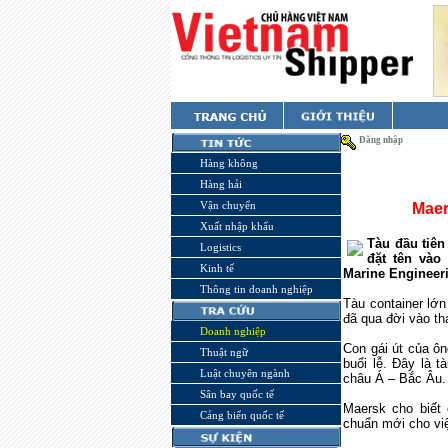
Đăng nhập
Hàng không
Hàng hải
Vận chuyển
Maer
Xuất nhập khẩu
Tàu đầu tiên
Logistics
đặt tên vào
Kinh tế
Marine Engineer
Thông tin doanh nghiệp
Tàu container lớ
đã qua đời vào th
Doanh nghiệp
Con gái út của ôn
Thuật ngữ
buổi lễ. Đây là t
Luật chuyên ngành
châu Á – Bắc Âu.
Sân bay quốc tế
Maersk cho biết 
Cảng biển quốc tế
chuẩn mới cho việ