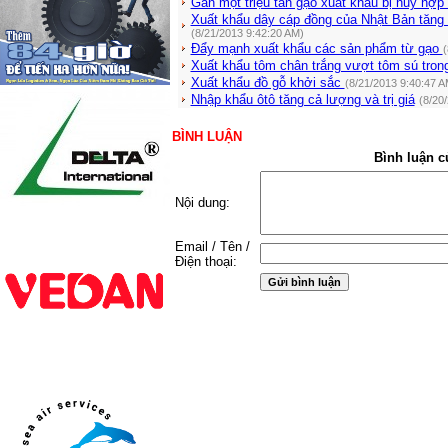
Gần một triệu tấn gạo xuất khẩu bị hủy hợp
Xuất khẩu dây cáp đồng của Nhật Bản tăng 
(8/21/2013 9:42:20 AM)
Đẩy mạnh xuất khẩu các sản phẩm từ gạo
(
Xuất khẩu tôm chân trắng vượt tôm sú tron
Xuất khẩu đồ gỗ khởi sắc
(8/21/2013 9:40:47 A
Nhập khẩu ôtô tăng cả lượng và trị giá
(8/20
BÌNH LUẬN
Bình luận c
Nội dung:
Email / Tên /
Điện thoại: