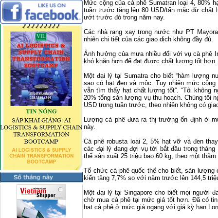
Mức cộng của cà phê Sumatran loại 4, 80% hạt
tuần trước tăng lên 80 USD/tấn mặc dừ chất
ướt trước đó trong năm nay.
Các nhà rang xay trong nước như PT Mayora 
nhiên chi tiết của các giao dịch không đầy đủ.
Ảnh hưởng của mưa nhiều đối với vụ cà phê
I
khó khăn hơn để đạt được chất lượng tốt hơn.
Một đại lý tại
Sumatra
cho biết “hàm lượng nư
sao có hạt đen và môc. Tuy nhiên mức cộng 
vẫn tìm thấy hạt chất lượng tốt”. “Tôi không
20% tổng sản lượng vụ thu hoạch. Chúng tôi 
USD trong tuần trước, theo nhiên không có giao
Lượng cà phê đưa ra thị trường ổn định ở mứ
này.
Cà phê robusta loại 2, 5% hạt vỡ và đen tha
các đại lý đang đợi vụ tới bắt đầu trong tháng
thể sản xuất 25 triệu bao 60 kg, theo một thăm
Tổ chức cà phê quốc thế cho biết, sản lượng 
kiến tăng 7,7% so với năm trước lên 144,5 triệ
Một đại lý tại
Singapore
cho biết mọi người đa
chờ mua cà phê tại mức giá tốt hơn. Đã có tin
hạt cà phê ở mức giá ngang với giá kỳ hạn
Lo