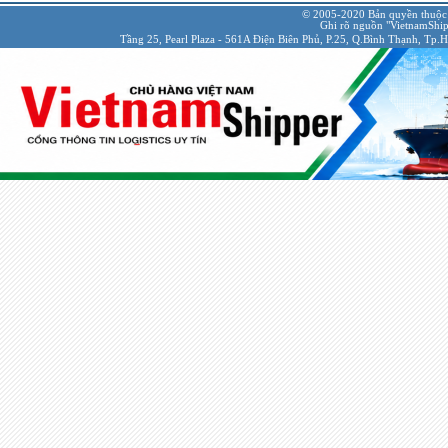
© 2005-2020 Bản quyền thuộc
Ghi rõ nguồn "VietnamShipp
Tầng 25, Pearl Plaza - 561A Điện Biên Phủ, P.25, Q.Bình Thạnh, Tp.