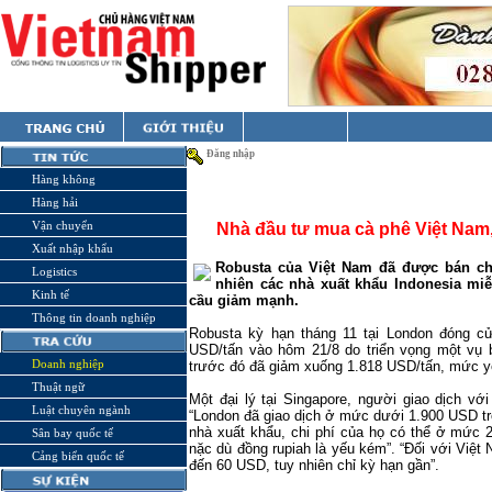
Đăng nhập
Hàng không
Hàng hải
Vận chuyển
Nhà đầu tư mua cà phê Việt Nam
Xuất nhập khẩu
Robusta của Việt
Nam
đã được bán cho
Logistics
nhiên các nhà xuất khẩu
Indonesia
miễn
Kinh tế
cầu giảm mạnh.
Thông tin doanh nghiệp
Robusta kỳ hạn tháng 11 tại
London
đóng cử
USD/tấn vào hôm 21/8 do triển vọng một vụ 
Doanh nghiệp
trước đó đã giảm xuống 1.818 USD/tấn, mức yế
Thuật ngữ
Một đại lý tại Singapore, người giao dịch vớ
Luật chuyên ngành
“London đã giao dịch ở mức dưới 1.900 USD tro
nhà xuất khẩu, chi phí của họ có thể ở mức 
Sân bay quốc tế
nặc dù đồng rupiah là yếu kém”. “Đối với Việt
Cảng biển quốc tế
đến 60 USD, tuy nhiên chỉ kỳ hạn gần”.