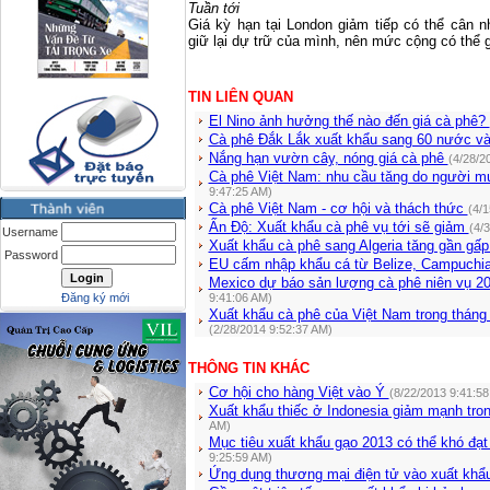
Tuần tới
Giá kỳ hạn tại
London
giảm tiếp có thể cân 
giữ lại dự trữ của mình, nên mức cộng có thể 
TIN LIÊN QUAN
El Nino ảnh hưởng thế nào đến giá cà phê?
Cà phê Đắk Lắk xuất khẩu sang 60 nước và
Nắng hạn vườn cây, nóng giá cà phê
(4/28/2
Cà phê Việt Nam: nhu cầu tăng do người mu
9:47:25 AM)
Cà phê Việt Nam - cơ hội và thách thức
(4/
Ấn Độ: Xuất khẩu cà phê vụ tới sẽ giảm
(4/
Username
Xuất khẩu cà phê sang Algeria tăng gần gấp
Password
EU cấm nhập khẩu cá từ Belize, Campuchi
Mexico dự báo sản lượng cà phê niên vụ 
Đăng ký mới
9:41:06 AM)
Xuất khẩu cà phê của Việt Nam trong tháng
(2/28/2014 9:52:37 AM)
THÔNG TIN KHÁC
Cơ hội cho hàng Việt vào Ý
(8/22/2013 9:41:58
Xuất khẩu thiếc ở Indonesia giảm mạnh tron
AM)
Mục tiêu xuất khẩu gạo 2013 có thể khó đạt
9:25:59 AM)
Ứng dụng thương mại điện tử vào xuất kh