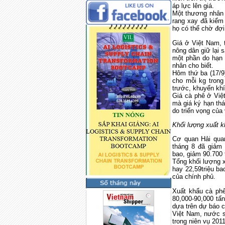
áp lực lên giá.
M
ột thương nhân
rang xay đã kiểm 
họ có thể chờ đợi
Giá ở Việt Nam
,
nông dân giữ lại
s
một phần do hạn 
nhân cho biết.
Hôm thứ ba
(17/9)
cho mỗi kg tron
trước
,
khuyến kh
Giá
cà phê ở
Việ
mà giá ký hạn th
do
triển vọng
củ
a
Khối lượng xuất 
C
ơ quan Hải qua
tháng
8
đã giảm
bao, giảm 90.700 
Tổng khối lượng 
hay
22
,
59
triệu
ba
của chính phủ.
Xuất khẩu cà ph
80,000-90,000 tấ
dựa trên dự báo 
Việt Nam, nước sả
trong
niên vụ
2011