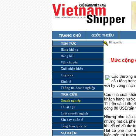
Đăng nhập
Hàng không
Hàng hải
Mức cộng c
Vận chuyển
Xuất nhập khẩu
Logistics
Các thương 
cầu
tăng
tron
Kinh tế
với hy vọng
nhận
Thông tin doanh nghiệp
Các nhà x
uất khẩ
khách hàng nước
Doanh nghiệp
11 trên sàn Liffe 
Thuật ngữ
cộng
80
USD/
tấn
Luật chuyên ngành
Nhưng nhu cầu c
Sân bay quốc tế
những hạt cà ph
khi đã có đủ dự t
Cảng biển quốc tế
Hạt cà phê mới t
kiến ​​
trên thị trườ