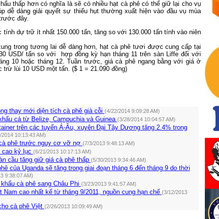
hẩu thấp hơn có nghĩa là sẽ có nhiều hạt cà phê có thể giữ lại cho vụ
iúp dễ dàng giải quyết sự thiếu hụt thường xuất hiện vào đầu vụ mùa
trước đây.
 tính
dự trữ
ít nhất
150.000 tấn, tăng so với
130.000 tấn
tính vào
niên
cung
trong
tương lai
dễ dàng hơn,
hạt cà phê
tươi
được cung cấp
tại
30
USD/
tấn
so với hợp đồng kỳ hạn tháng 11 trên sàn Liffe đối với
háng
10
hoặc
tháng
12
.
Tuần trước,
giá cà phê
ngang bằng với
giá ở
 trừ lùi
10
USD
một
tấn. ($ 1 = 21.090 đồng)
g thay mới diện tích cà phê già cỗi
(4/22/2014 9:09:28 AM)
hẩu cá từ Belize, Campuchia và Guinea
(3/28/2014 10:04:57 AM)
ainer trên các tuyến Á-Âu, xuyên Đại Tây Dương tăng 2.4% trong
2/2014 10:13:43 AM)
cà phê trước nguy cơ vỡ nợ
(7/3/2013 9:48:13 AM)
i cao kỷ lục
(6/21/2013 10:17:13 AM)
àn cầu tăng giữ giá cà phê thấp
(5/30/2013 9:34:46 AM)
hê của Uganda sẽ tăng trong giai đoạn tháng 6 đến tháng 9 do thời
13 9:38:07 AM)
t khẩu cà phê sang Châu Phi
(3/23/2013 9:41:57 AM)
ệt Nam cao nhất kể từ tháng 9/2011, nguồn cung hạn chế
(3/12/2013
cho cà phê Việt
(2/26/2013 10:09:49 AM)