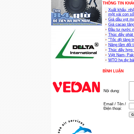
THÔNG TIN KHÁ
Xuất khẩu, nh
một vài con số
Giá dầu vọt m
Giá cacao tăng
Đầu tư nước n
Thúc đẩy phát 
"Tốc độ tăng t
Nâng tầm đối 
Thúc đẩy hợp 
Việt Nam- Pak
WTO hạ dự báo
BÌNH LUẬN
Nội dung:
Email / Tên /
Điện thoại: