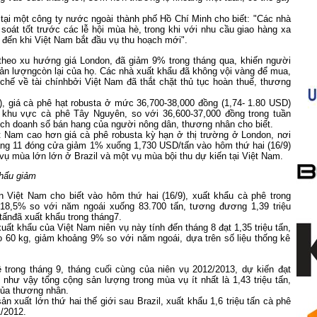
 tại một công ty nước ngoài
thành phố Hồ Chí Minh cho biết:
"
Các nhà
soát tốt trước các lễ hội mùa hè, trong khi với
nhu cầu giao hàng
xa
 đến khi Việt Nam bắt đầu vụ thu hoạch mới"
.
theo xu hướng giá
L
ondon
,
đã giảm 9
%
trong
tháng qua, khiến người
ản lượng
còn lại
của họ. Các nhà xuất khẩu đã không vội vàng để mua,
chế về tài chính
bởi
Việt Nam
đã thắt chặt thủ tục hoàn thuế, thương
, giá
cà phê hạt robusta ở
mức
36,700-38,000
đồng (1,7
4-
1.80
USD
)
g
khu vực
cà phê
Tây Nguyên,
so với
36,600-37,000
đồng
trong
tuần
ích
doanh số
bán
hang của người
nông dân
,
thương nhân cho biết.
t Nam
cao hơn
giá
cà phê robusta
kỳ hạn
ở
thị trường
ở
London
, nơi
áng 11
đóng cửa
giảm
1% xuống
1,730
USD/
tấn
vào hôm thứ
h
ai
(16/9)
 vụ mùa lớn
lớn
ở Brazil và một vụ mùa bội thu dự kiến
tại Việt Nam.
khẩu giảm
n
Việt Nam cho biết vào hôm thứ
h
ai
(16/9), x
uất khẩu
cà phê
trong
18,5
%
so với năm ngoái
xuống
83.700
tấn, tương đương
1,39 triệu
tấn
đã xuất khẩu
trong
tháng
7
.
xuất khẩu của
Việt Nam
niên vụ này tính đến tháng 8
đạt
1,35
triệu tấn,
o 60 kg, giảm
khoảng 9
%
so với năm ngoái
,
dựa trên số liệu thống kê
ê trong tháng
9, tháng cuối cùng của niên vụ 2012/2013, dự kiến đạt
n như vậy tổng cộng sản lượng trong mùa vụ
ít nhất là 1,43 triệu tấn,
của thương nhân.
n xuất lớn thứ hai thế giới sau Brazil, xuất khẩu 1,6 triệu tấn cà phê
/2012.