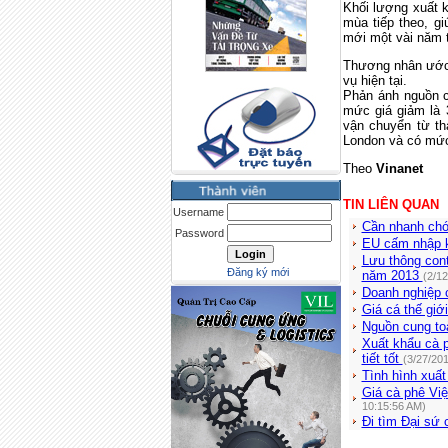
Khối lượng xuất k
mùa tiếp theo, g
mới một vài năm 
Thương nhân
ước
vụ
hiện tại
.
Phản ánh
nguồn 
mức
giá
giảm là
vận chuyển
từ t
London và
có mức
Theo
Vinanet
TIN LIÊN QUAN
Username
Cần nhanh chón
Password
EU cấm nhập k
Lưu thông cont
Đăng ký mới
năm 2013
(2/1
Doanh nghiệp 
Giá cá thế giớ
Nguồn cung to
Xuất khẩu cà p
tiết tốt
(3/27/20
Tình hình xuấ
Giá cà phê Vi
10:15:56 AM)
Đi tìm Đại sứ 