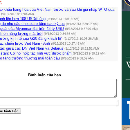
C
ập khẩu hàng hóa của Việt Nam trước và sau khi gia nhập WTO qua
(9/19/2013 9:36:04 AM)
ạnh lên hơn 108 USD/thùng
(9/19/2013 9:09:06 AM)
 do nhu cầu chocolate tăng cao kỷ lục
(9/18/2013 9:39:23 AM)
goài của Myanmar đạt trên 43 tỷ USD
(9/18/2013 9:37:07 AM)
triển năng lượng mặt trời
(9/18/2013 9:34:36 AM)
rưởng kinh tế của G20 đáng khích lệ"
(9/13/2013 10:06:26 AM)
tác chiến lược Việt Nam - Anh
(9/12/2013 10:27:48 AM)
tác giữa các DN Việt Nam và Belarus
(9/12/2013 10:22:51 AM)
istan: Cơ hội hợp tác lĩnh vực dược phẩm
(9/12/2013 9:39:12 AM)
 tăng trưởng thương mại toàn cầu
(9/10/2013 9:58:59 AM)
Bình luận của bạn