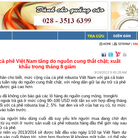
à phê Việt Nam tăng do nguồn cung thắt chặt; xuất
khẩu trong tháng 8 giảm
9/19/2013 9:45:28 AM
nhân
cho biết
, mức cộng của
cà phê robusta
Việt Nam
với
giá
cả toàn
g tuần này
do nguồn
cung
thắt chặt
,
với
nông dân
giữ lại
dự trữ cà phê
 được giá cao hơn.
u
đã không còn báo giá các lô hàng
do nguồn cung
mỏng, trong
khi
 ngoài
trả giá ở mức cộng
90
–100
USD
một
tấn
so với
hợp đồng tháng
đối với
cà phê robusta
loại 2, 5
% hạt
đen
và
vỡ của hạt vụ cũ
,
từ
mức
 vào tuần trước
.
ủa người tiêu
dùng cuối đã suy yếu khi người mua đang chờ đợi
ê
từ
vụ mới ở nước sản xuất
cà phê robusta hàng đầu
thế giới này sau
rữ cà phê
.
ừ niên vụ
2013/2014 sẽ được bắt đầu vào ngày 1
/10 tại Việt Nam dự
ng
vào
cuối tháng tới, sớm hơn thường lệ khoảng một tuần, có thể gây