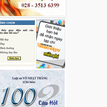
 thấy giao diện mới của
ite như thế nào?
Rất đẹp
Đẹp
Bình thường
Không đẹp lắm