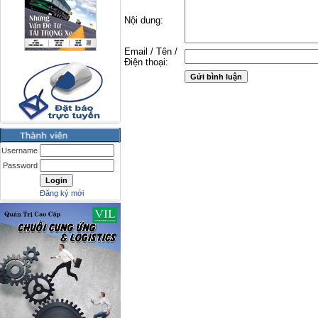
Nội dung:
Email / Tên /
Điện thoại:
Username
Password
Đăng ký mới