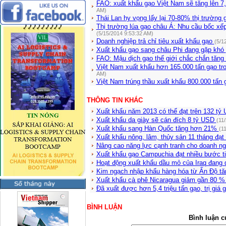
FAO: xuất khẩu gạo Việt Nam sẽ tăng lên 7,
AM)
Thái Lan hy vọng lấy lại 70-80% thị trườn
Thị trường lúa gạo châu Á: Nhu cầu bốc xếp
(5/15/2014 9:53:32 AM)
Doanh nghiệp trả chỉ tiêu xuất khẩu gạo
(5/1
Xuất khẩu gạo sang châu Phi đang gặp khó
FAO: Mậu dịch gạo thế giới chắc chắn tăn
Việt Nam xuất khẩu hơn 165.000 tấn gạo tr
AM)
Việt Nam trúng thầu xuất khẩu 800.000 tấn 
THÔNG TIN KHÁC
Xuất khẩu năm 2013 có thể đạt trên 132 t
Xuất khẩu da giày sẽ cán đích 8 tỷ USD
(11
Xuất khẩu sang Hàn Quốc tăng hơn 21%
(1
Xuất khẩu nông, lâm, thủy sản 11 tháng đạ
Nâng cao năng lực cạnh tranh cho doanh n
Xuất khẩu gạo Campuchia đạt nhiều bước t
Hoạt động xuất khẩu dầu mỏ của Iraq đang 
Kim ngạch nhập khẩu hàng hóa từ Ấn Độ t
Xuất khẩu cà phê Nicaragua giảm gần 80 %
Đã xuất được hơn 5,4 triệu tấn gạo, trị giá
BÌNH LUẬN
Bình luận c