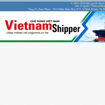
© 2005-2020 Bản quyền thuộc
Ghi rõ nguồn "VietnamShipp
Tầng 25, Pearl Plaza - 561A Điện Biên Phủ, P.25, Q.Bình Thạnh, Tp.