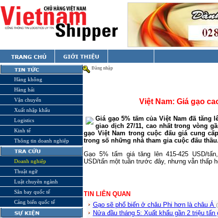
Đăng nhập
Hàng không
Hàng hải
Vận chuyển
Việt Nam: Giá gạo ca
Xuất nhập khẩu
Giá gạo 5% tấm của Việt Nam đã tăng l
Logistics
giao dịch 27/11, cao nhất trong vòng g
Kinh tế
gạo Việt Nam trong cuộc đấu giá cung cấp 
trong số những nhà tham gia cuộc đấu thầu
Thông tin doanh nghiệp
Gạo 5% tấm giá tăng lên 415-425 USD/tấn
USD/tấn một tuần trước đây, nhưng vẫn thấp 
Doanh nghiệp
Thuật ngữ
Luật chuyên ngành
Sân bay quốc tế
TIN LIÊN QUAN
Cảng biển quốc tế
Gạo sẽ phổ biến ở châu Phi hơn là châu Á
Nửa đầu tháng 5: Xuất khẩu gần 2 triệu tấn