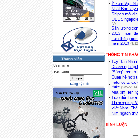
Ý xem Việt Nam
Nhật Bản xây n
Shipco mở dịc
OEL Singapore
AM)
Sản lượng con
2013 – năm thứ
Lưu thông cont
năm 2013
(2/1
THÔNG TIN KHÁ
Tây Ban Nha n
Username
Doanh nghiệp 
“Sóng” trên thị
Password
Quan hệ hợp t
Indonesia: Có 
Đăng ký mới
thức
(2/24/2014
Mía tím "lên n
Trao đổi thươ
Thương mại Vi
Việt Nam- Thổ
Kim ngạch thư
BÌNH LUẬN