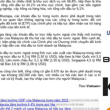
vốn đầu tư nhiều nhất là khu vực dịch vụ với 66,8%, tiếp theo là khu
 tổng vốn đầu tư 24,1% và khu vực chính, bao gồm các tiểu ngành
g nghiệp, cây trồng và hàng hóa, với tổng vốn đầu tư 9,1%.
Mustapa, các khoản đầu tư trong nước được phê duyệt trong năm
h sự quan tâm không ngừng của các công ty trong nước đối với
ển đổi kinh tế (ETP) của chính phủ và tiếp tục đảm nhận vai trò hàng
triển của nền kinh tế.
 gia tăng các khoản đầu tư trực tiếp nước ngoài cho thấy môi trường
 lợi của
Malaysia
đã thu hút các nhà đầu tư nước ngoài. Bên cạnh đó,
c biện pháp tài chính của Chính phủ và Chương trình chuyển đổi kinh
ự hấp dẫn các nhà đầu tư kinh doanh tại Malaysia.
n đầu tư nước ngoài trong lĩnh vực sản xuất vào Malaysia trong năm
ng mức đầu tư 6,3 tỷ RM (1,92 tỷ USD), tiếp theo là Hàn Quốc với 5,5
D), Liên minh châu Âu: 5,1 tỷ RM (1,55 tỷ USD), Singapore 4,5 tỷ RM
hật Bản 3,6 tỷ RM (1,09 tỷ USD).
a cũng cho biết, tổng cộng có gần 5.670 dự án được phê duyệt trong
tạo khoảng 192.000 việc làm, với nhiều cơ hội việc làm ở các vị trí
 sát và kỹ thuật, tạo thu nhập cao hơn cho người Malaysia./.
Theo
Vietnam+
tăng trưởng GDP của Malaysia trong năm 2015
(12/19/2014 9:50:34 AM)
laysia tăng trưởng 6,4% trong quý Hai
(8/19/2014 9:05:36 AM)
yễn thể 2 mảnh vỏ sang Malaysia sẽ tiếp tục tăng
(7/31/2014 9:11:59 AM)