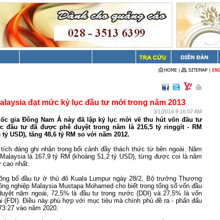
alaysia đạt mức kỷ lục đầu tư mới trong năm 2013
3/1/2014 9:16:07 AM
ốc gia Đông Nam Á này đã lập kỷ lục mới về thu hút vốn đầu tư
c đầu tư đã được phê duyệt trong năm là 216,5 tỷ ringgít - RM
tỷ USD), tăng 48,6 tỷ RM so với năm 2012.
 tích đáng ghi nhận trong bối cảnh đầy thách thức từ bên ngoài. Năm
Malaysia
là 167,9 tỷ RM (khoảng 51,2 tỷ USD), từng được coi là năm
ư cao nhất.
 công bố đầu tư ở thủ đô Kuala Lumpur ngày 28/2, Bộ trưởng Thương
ông nghiệp Malaysia Mustapa Mohamed cho biết trong tổng số vốn đầu
uyệt năm ngoái, 72,5% là đầu tư trong nước (DDI) và 27,5% là vốn
 (FDI). Điều này phù hợp với mục tiêu mà chính phủ đề ra - phấn đấu
 73:27 vào năm 2020.