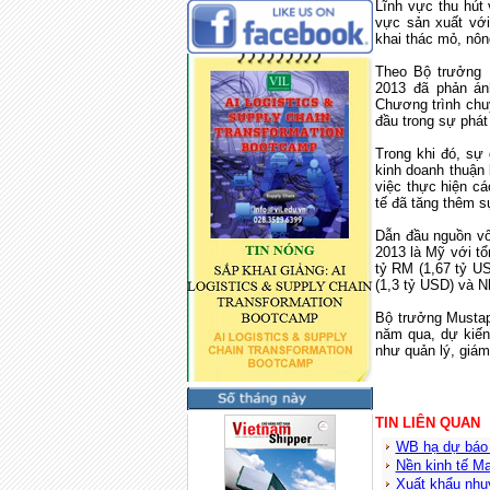
Lĩnh vực thu hút 
vực sản xuất với
khai thác mỏ, nôn
Theo Bộ trưởng 
2013 đã phản án
Chương trình chuy
đầu trong sự phát 
Trong khi đó, sự
kinh doanh thuận
việc thực hiện cá
tế đã tăng thêm s
Dẫn đầu nguồn vố
2013 là Mỹ với tổ
tỷ RM (1,67 tỷ US
(1,3 tỷ USD) và N
Bộ trưởng Mustap
năm qua, dự kiến 
như quản lý, giám
TIN LIÊN QUAN
WB hạ dự báo 
Nền kinh tế Ma
Xuất khẩu nhu