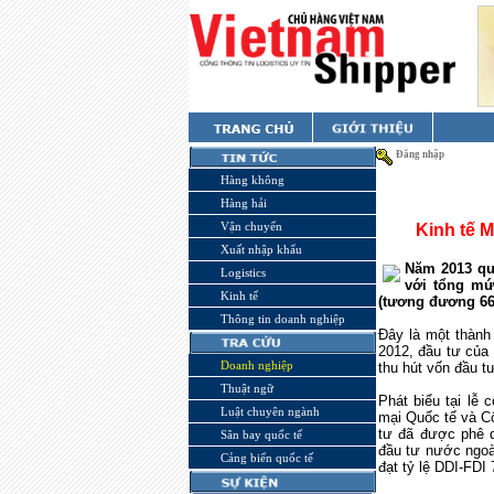
Đăng nhập
Hàng không
Hàng hải
Vận chuyển
Kinh tế M
Xuất nhập khẩu
Năm 2013 qu
Logistics
với tổng mứ
Kinh tế
(tương đương 66 
Thông tin doanh nghiệp
Đây là một thành
2012, đầu tư của
Doanh nghiệp
thu hút vốn đầu t
Thuật ngữ
Phát biểu tại lễ
Luật chuyên ngành
mại Quốc tế và C
tư đã được phê d
Sân bay quốc tế
đầu tư nước ngoài
Cảng biển quốc tế
đạt tỷ lệ DDI-FDI