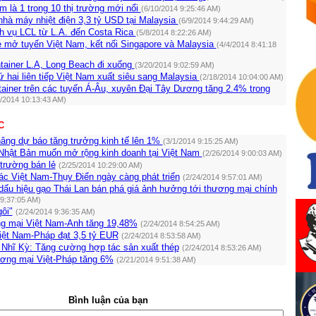
 là 1 trong 10 thị trường mới nổi
(6/10/2014 9:25:46 AM)
hà máy nhiệt điện 3,3 tỷ USD tại Malaysia
(6/9/2014 9:44:29 AM)
h vụ LCL từ L.A. đến Costa Rica
(5/8/2014 8:22:26 AM)
 mở tuyến Việt Nam, kết nối Singapore và Malaysia
(4/4/2014 8:41:18
tainer L.A, Long Beach đi xuống
(3/20/2014 9:02:59 AM)
 hai liên tiếp Việt Nam xuất siêu sang Malaysia
(2/18/2014 10:04:00 AM)
ainer trên các tuyến Á-Âu, xuyên Đại Tây Dương tăng 2.4% trong
2/2014 10:13:43 AM)
C
âng dự báo tăng trưởng kinh tế lên 1%
(3/1/2014 9:15:25 AM)
Nhật Bản muốn mở rộng kinh doanh tại Việt Nam
(2/26/2014 9:00:03 AM)
 trường bán lẻ
(2/25/2014 10:29:00 AM)
ác Việt Nam-Thụy Điển ngày càng phát triển
(2/24/2014 9:57:01 AM)
dấu hiệu gạo Thái Lan bán phá giá ảnh hưởng tới thương mại chính
 9:37:05 AM)
gôi"
(2/24/2014 9:36:35 AM)
ng mại Việt Nam-Anh tăng 19,48%
(2/24/2014 8:54:25 AM)
ệt Nam-Pháp đạt 3,5 tỷ EUR
(2/24/2014 8:53:58 AM)
 Nhĩ Kỳ: Tăng cường hợp tác sản xuất thép
(2/24/2014 8:53:26 AM)
ơng mại Việt-Pháp tăng 6%
(2/21/2014 9:51:38 AM)
Bình luận của bạn