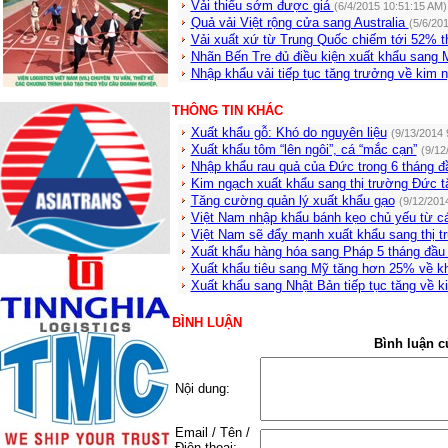
Vải thiểu sớm được giá
(6/4/2015 10:51:15 AM)
Quả vải Việt rộng cửa sang Australia
(5/6/20
Vải xuất xứ từ Trung Quốc chiếm tới 52% t
Nhãn Bến Tre đủ điều kiện xuất khẩu sang
Nhập khẩu vải tiếp tục tăng trưởng về kim
THÔNG TIN KHÁC
Xuất khẩu gỗ: Khó do nguyên liệu
(9/13/2014 
Xuất khẩu tôm “lên ngôi”, cá “mắc cạn”
(9/12
Nhập khẩu rau quả của Đức trong 6 tháng 
Kim ngạch xuất khẩu sang thị trường Đức t
Tăng cường quản lý xuất khẩu gạo
(9/12/201
Việt Nam nhập khẩu bánh kẹo chủ yếu từ 
Việt Nam sẽ đẩy mạnh xuất khẩu sang thị 
Xuất khẩu hàng hóa sang Pháp 5 tháng đầu
Xuất khẩu tiêu sang Mỹ tăng hơn 25% về k
Xuất khẩu sang Nhật Bản tiếp tục tăng về 
BÌNH LUẬN
Bình luận c
Nội dung:
Email / Tên /
Điện thoại: