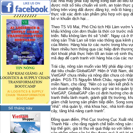
các nhà máy phải xây dựng xong bản đồ liều lư
được một số tiêu chuẩn vệ sinh, an toàn thực
trồng trên vùng đất được đăng ký, mỗi lô hàng
thực vật xác định sản phẩm phù hợp với quy địn
bỏ vi khuẩn dịch hại…
Theo TS Võ Mai, Phó Chủ tịch Hội Làm vườn Vi
khẩu không còn đơn thuần là thời cơ trước mắt 
triển. Nếu không làm thì sẽ “chết”. Ngay cả ở th
nông sản Thái Lan sẽ tràn vào thông qua kênh
của Metro. Hàng hóa từ các nước trong khu vực
Nam nhiều hơn thông qua các hiệp định thươn
dứt khoát phải thực hiện tốt an toàn vệ sinh 
mã đẹp để cạnh tranh với hàng hóa của các n
Trái cây, nông sản muốn vào Mỹ phải đáp ứng 
đạt tiêu chuẩn GlobalGAP. Hiện ở Việt Nam, diệ
VietGAP chưa nhiều và nông dân chưa có nhận 
phẩm. PGS-TS Nguyễn Minh Châu, nguyên Viện
miền Nam, cho rằng: “Nên có sự liên kết phối 
với doanh nghiệp. Nhà nước giữ vai trò quản lý
VietGAP, GlobalGAP cần có định hướng cho do
tranh thiếu lành mạnh, giành giật thị trường, 
giảm chất lượng sản phẩm tiếp diễn. Song song
“nhà”: nhà quản lý, nhà khoa học, nhà kinh doa
cây, tăng khả năng cạnh tranh”.
Đồng quan điểm, Phó Cục trưởng Cục Xuất nh
Thanh Hải - cho rằng ngành chế biến nông sản
kịp thế giới, giá trị thu về quá thấp so với tiề
sản phẩm nông sản lại thu được quá ít giá trị 