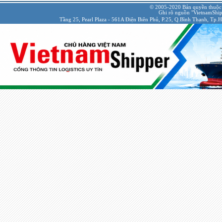
© 2005-2020 Bản quyền thuộc
Ghi rõ nguồn "VietnamShipp
Tầng 25, Pearl Plaza - 561A Điện Biên Phủ, P.25, Q.Bình Thạnh, Tp.