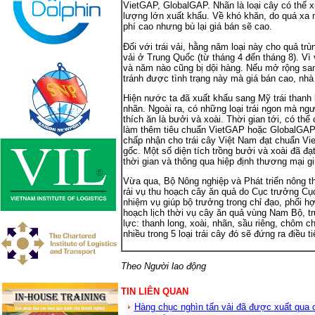
VietGAP, GlobalGAP. Nhãn là loại cây có thể 
lượng lớn xuất khẩu. Về khó khăn, do quá xa 
phí cao nhưng bù lại giá bán sẽ cao.
Đối với trái vải, hằng năm loại này cho quả t
vải ở Trung Quốc (từ tháng 4 đến tháng 8). Vì 
và năm nào cũng bị dội hàng. Nếu mở rộng s
tránh được tình trạng này mà giá bán cao, nh
Hiện nước ta đã xuất khẩu sang Mỹ trái thanh 
nhãn. Ngoài ra, có những loại trái ngon mà n
thích ăn là bưởi và xoài. Thời gian tới, có thể
làm thêm tiêu chuẩn VietGAP hoặc GlobalGAP 
chấp nhận cho trái cây Việt Nam đạt chuẩn Vi
gốc. Một số diện tích trồng bưởi và xoài đã 
thời gian và thông qua hiệp định thương mại 
Vừa qua, Bộ Nông nghiệp và Phát triển nông t
rải vụ thu hoạch cây ăn quả do Cục trưởng Cụ
nhiệm vụ giúp bộ trưởng trong chỉ đạo, phối h
hoạch lịch thời vụ cây ăn quả vùng Nam Bộ, trư
lực: thanh long, xoài, nhãn, sầu riêng, chôm c
nhiều trong 5 loại trái cây đó sẽ đứng ra điều
Theo Người lao động
TIN LIÊN QUAN
Hàng chục nghìn tấn vải đã được xuất qua