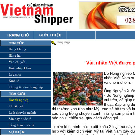
Đăng nhập
Hàng không
Hàng hải
Vận chuyển
Vải, nhãn Việt được 
Xuất nhập khẩu
Bộ Nông nghiệp M
Logistics
nhãn Việt Nam xu
Kinh tế
và chôm chôm.
Thông tin doanh nghiệp
Ông Nguyễn Xuân
- Bộ Nông nghiệp 
vui trên, để giúp
Doanh nghiệp
thuật, đáp ứng đ
Thuật ngữ
thị trường khó tính như Mỹ, cục sẽ hỗ trợ và
Luật chuyên ngành
các vùng trồng chuyên canh những sản phẩm trá
sóc như: chiếu xạ, quy cách đóng gói...
Sân bay quốc tế
Cảng biển quốc tế
Trước khi chính thức xuất khẩu 2 loại trái cây 
hợp với kiểm dịch viên Mỹ tại Việt Nam xây d