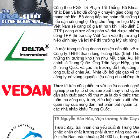
Cũng theo PGS TS Phạm Tất Thắng, Bộ Khoa h
Nhật Bản và họ đã đồng ý chuyển giao công ngh
tháng trở lên. Bộ đang tiếp tục hoàn tất những 
tiếp cận công nghệ. Ông cho rằng tín hiệu Mỹ
Việt Nam sẽ càng có giá trị hơn khi Hiệp định 
(TPP) đang được đàm phán và đạt được những t
công TPP thì trái cây Việt Nam vào thị trường 
hiệp định này và lợi thế thị trường Mỹ rất rộng 
Là một trong những doanh nghiệp dẫn đầu về xuấ
Công ty TNHH thanh long Hoàng Hậu (Bình Thuậ
những thị trường khó tính như Mỹ, châu Âu, Nh
chính là Trung Quốc. Ông Trần Ngọc Hiệp, giám
đi Trung Quốc và các thị trường dễ tính, công
long xuất đi châu Âu, Nhật đòi hỏi gắt gao về 
công ty có vùng nguyên liệu riêng cho những th
Thực tế trên cũng diễn ra với nhiều doanh ngh
nghiệp phải tự tổ chức sản xuất thay vì chuyển
dân sản xuất sạch rồi thu mua là do ý thức tr
tuân thủ đúng quy trình, điều kiện sản xuất nê
quen này của nông dân một phần bắt nguồn từ sự
các nhà nhập khẩu Trung Quốc.
TS Nguyễn Văn Hòa, Viện trưởng Viện Cây
Trước đây, trái nhãn chủ yếu xuất đi Trung Qu
chắc chắn chất lượng phải được nâng cao và gi
ở miền Nam vào khoảng 34.000 ha, trong đó cũ