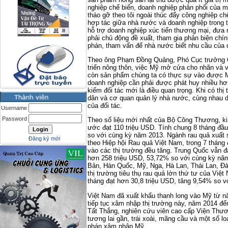
nghiệp chế biến, doanh nghiệp phân phối của m
tháo gỡ theo tôi ngoài thúc đẩy công nghiệp chế
hợp tác giữa nhà nước và doanh nghiệp trong t
hỗ trợ doanh nghiệp xúc tiến thương mại, đưa
phải chủ động đề xuất, tham gia phản biện chín
phán, tham vấn để nhà nước biết nhu cầu của do
Theo ông Phạm Đồng Quảng, Phó Cục trưởng Cụ
triển nông thôn, việc Mỹ mở cửa cho nhãn và vả
còn sản phẩm chúng ta có thực sự vào được Mỹ
doanh nghiệp cần phải được phát huy nhiều hơ
kiếm đối tác mới là điều quan trọng. Khi có thị 
dân và cơ quan quản lý nhà nước, cùng nhau 
của đối tác.
Username
Password
Theo số liệu mới nhất của Bộ Công Thương, ki
ước đạt 110 triệu USD. Tính chung 8 tháng đầ
so với cùng kỳ năm 2013. Ngành rau quả xuất s
Đăng ký mới
theo Hiệp hội Rau quả Việt Nam, trong 7 tháng
vào các thị trường đều tăng. Trung Quốc vẫn đa
hơn 258 triệu USD, 53,72% so với cùng kỳ năm
Bản, Hàn Quốc, Mỹ, Nga, Hà Lan, Thái Lan, Đà
thị trường tiêu thụ rau quả lớn thứ tư của Việ
tháng đạt hơn 30,8 triệu USD, tăng 9,54% so v
Việt Nam đã xuất khẩu thanh long vào Mỹ từ 
tiếp tục xâm nhập thị trường này, năm 2014 đ
Tất Thắng, nghiên cứu viên cao cấp Viện Thươ
tương lai gần, trái xoài, mãng cầu và một số l
phán xâm nhập Mỹ.