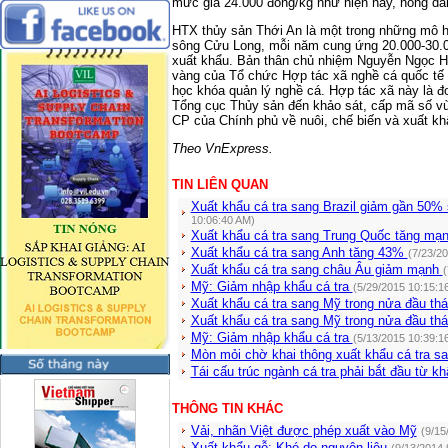
mức giá 24.000 đồng/kg như hiện nay, nông dân
HTX thủy sản Thới An là một trong những mô h
sông Cửu Long, mỗi năm cung ứng 20.000-30.00
xuất khẩu. Bản thân chủ nhiệm Nguyễn Ngọc 
vàng của Tổ chức Hợp tác xã nghề cá quốc tế
học khóa quản lý nghề cá. Hợp tác xã này là 
Tổng cục Thủy sản đến khảo sát, cấp mã số vù
CP của Chính phủ về nuôi, chế biến và xuất kh
Theo VnExpress.
TIN LIÊN QUAN
Xuất khẩu cá tra sang Brazil giảm gần 50%
10:06:40 AM)
Xuất khẩu cá tra sang Trung Quốc tăng mạ
Xuất khẩu cá tra sang Anh tăng 43%
(7/23/2
Xuất khẩu cá tra sang châu Âu giảm mạnh
(
Mỹ: Giảm nhập khẩu cá tra
(5/29/2015 10:15:1
Xuất khẩu cá tra sang Mỹ trong nửa đầu th
Xuất khẩu cá tra sang Mỹ trong nửa đầu th
Mỹ: Giảm nhập khẩu cá tra
(5/13/2015 10:39:1
Mòn mỏi chờ khai thông xuất khẩu cá tra sa
Tái cấu trúc ngành cá tra phải bắt đầu từ k
THÔNG TIN KHÁC
Vải, nhãn Việt được phép xuất vào Mỹ
(9/15
Xuất khẩu gỗ: Khó do nguyên liệu