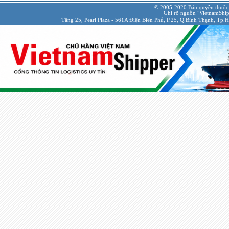
© 2005-2020 Bản quyền thuộc
Ghi rõ nguồn "VietnamShipp
Tầng 25, Pearl Plaza - 561A Điện Biên Phủ, P.25, Q.Bình Thạnh, Tp.