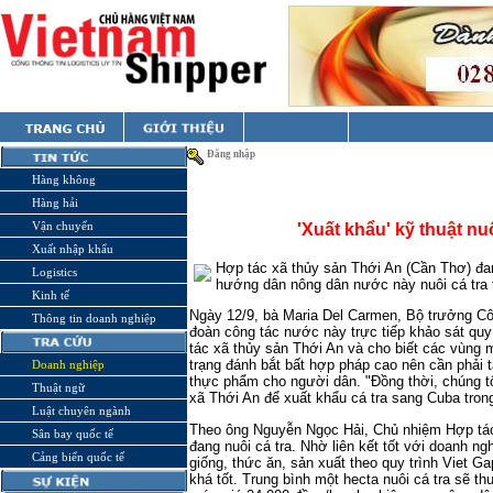
Đăng nhập
Hàng không
Hàng hải
Vận chuyển
'Xuất khẩu' kỹ thuật nu
Xuất nhập khẩu
Hợp tác xã thủy sản Thới An (Cần Thơ) đa
Logistics
hướng dân nông dân nước này nuôi cá tra
Kinh tế
Ngày 12/9, bà Maria Del Carmen, Bộ trưởng 
Thông tin doanh nghiệp
đoàn công tác nước này trực tiếp khảo sát quy
tác xã thủy sản Thới An và cho biết các vùng 
trạng đánh bắt bất hợp pháp cao nên cần phải
Doanh nghiệp
thực phẩm cho người dân. "Đồng thời, chúng 
Thuật ngữ
xã Thới An để xuất khẩu cá tra sang Cuba trong
Luật chuyên ngành
Theo ông Nguyễn Ngọc Hải, Chủ nhiệm Hợp tác
Sân bay quốc tế
đang nuôi cá tra. Nhờ liên kết tốt với doanh n
Cảng biển quốc tế
giống, thức ăn, sản xuất theo quy trình Viet G
khá tốt. Trung bình một hecta nuôi cá tra sẽ t