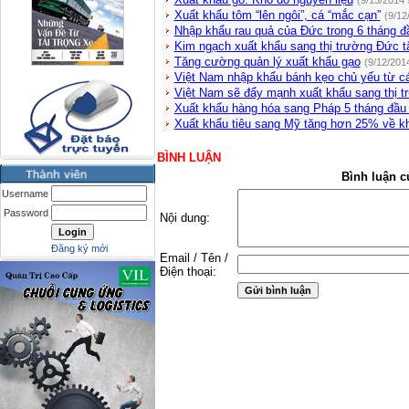
(9/13/2014 
Xuất khẩu tôm “lên ngôi”, cá “mắc cạn”
(9/12
Nhập khẩu rau quả của Đức trong 6 tháng 
Kim ngạch xuất khẩu sang thị trường Đức t
Tăng cường quản lý xuất khẩu gạo
(9/12/201
Việt Nam nhập khẩu bánh kẹo chủ yếu từ 
Việt Nam sẽ đẩy mạnh xuất khẩu sang thị 
Xuất khẩu hàng hóa sang Pháp 5 tháng đầu
Xuất khẩu tiêu sang Mỹ tăng hơn 25% về k
BÌNH LUẬN
Bình luận c
Username
Password
Nội dung:
Đăng ký mới
Email / Tên /
Điện thoại: