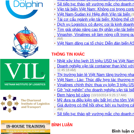
Sẽ tiếp tục tháo gỡ vướng mắc cho doanh n
Vận tải biển Việt Nam: Không coi trọng con
Việt Nam-Sudan ký Hiệp định Vận tải biển
(
Tái cơ cấu ngành vận tải biển: Không thể 
Dịch vụ Logistics có được coi là kinh doanh
Tìm giải pháp nâng cao thị phần vận tải biể
Vinashin, Vinalines sẽ làm nòng cốt trong q
AM)
Việt Nam đăng cai tổ chức Diễn đàn biển
THÔNG TIN KHÁC
Nhật xây kho lạnh 15 triệu USD tại Việt Na
Doanh nghiệp vận tải container than khó với
11:45:18 AM)
Thị trường bán lẻ Việt Nam tăng trưởng nha
Việt Nam - Lào: Thúc đẩy hợp tác thương m
Vinalines chính thức thua vụ kiện 3 triệu U
Gỡ “nút nghẽn” cho doanh nghiệp vận tải bi
Đem hàng bỏ cảng
(10/10/2014 9:25:17 AM)
Mỹ đưa ra điều kiện gây bất lợi cho tôm Vi
Giá đường có thể hồi phục bởi xu hướng c
AM)
Sẽ tiếp tục tháo gỡ vướng mắc cho doanh ng
BÌNH LUẬN
Bình luận c