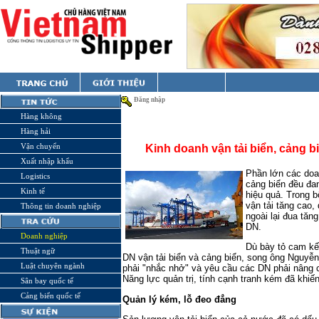
Đăng nhập
Hàng không
Hàng hải
Vận chuyển
Kinh doanh vận tải biển, cảng b
Xuất nhập khẩu
Phần lớn các doan
Logistics
cảng biển đều đa
Kinh tế
hiệu quả. Trong b
vận tải tăng cao,
Thông tin doanh nghiệp
ngoài lại đua tăn
DN.
Doanh nghiệp
Dù bày tỏ cam kế
Thuật ngữ
DN vận tải biển và cảng biển, song ông Nguy
Luật chuyên ngành
phải "nhắc nhở" và yêu cầu các DN phải nâng ca
Năng lực quản trị, tính cạnh tranh kém đã khi
Sân bay quốc tế
Cảng biển quốc tế
Quản lý kém, lỗ đeo đẳng