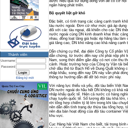
được hiệu quả sử dụng đồng vốn để có cơ hội 
ngân hàng phát triển.
Bộ quyết liệt gỡ khó
Đặc biệt, có tình trạng các cảng cạnh tranh kh
tàu nước ngoài. Đơn cử như mức giá áp dụng 
đối với các tàu ngoại, đã khiến cho các DN thê
nước ngoài cùng DN kinh doanh khai thác cảng 
nhau, đồng loạt tăng giá hoặc ép hãng tàu làm
giá tăng cao, DN khó nâng cao khả năng cạnh tr
Dẫn chứng cụ thể, đại diện Công ty Cổ phần Vận
dẫn chứng, từ trước đến nay chỉ phải nộp phí k
Nam, song thời điểm gần đây có nơi còn thu th
Username
cảnh. Hoặc trường hợp của Công ty Vận tải biể
Password
chở dầu thô từ Bạch Hổ về Dung Quất không c
nhập khẩu, song đến nay DN này vẫn phải đóng
thông tư hướng dẫn để dỡ bỏ mức phí này.
Đăng ký mới
Với năng lực thiếu và yếu, đội tàu biển Việt Na
DN nước ngoài do hầu hết DN không có khả năn
nhập khẩu quốc tế. Hiện cả nước có hàng nghìn
chạy tuyến quốc tế. Số lượng đội tàu khá lớn,
rời tổng hợp chiếm tỷ lệ lớn trong khi tàu chuy
nên dẫn đến tình trạng dư thừa tàu tổng hợp, tà
nên địa bàn hoạt động của đội tàu container Việ
khu vực.
Cục Hàng hải Việt Nam cho biết, tải trọng bình 