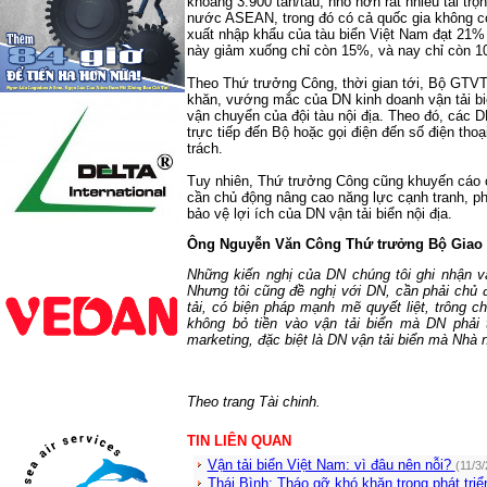
khoảng 3.900 tấn/tàu, nhỏ hơn rất nhiều tải trọ
nước ASEAN, trong đó có cả quốc gia không có 
xuất nhập khẩu của tàu biển Việt Nam đạt 21%
này giảm xuống chỉ còn 15%, và nay chỉ còn 
Theo Thứ trưởng Công, thời gian tới, Bộ GTVT
khăn, vướng mắc của DN kinh doanh vận tải bi
vận chuyển của đội tàu nội địa. Theo đó, các 
trực tiếp đến Bộ hoặc gọi điện đến số điện th
trách.
Tuy nhiên, Thứ trưởng Công cũng khuyến cáo c
cần chủ động nâng cao năng lực cạnh tranh, phát
bảo vệ lợi ích của DN vận tải biển nội địa.
Ông Nguyễn Văn Công Thứ trưởng Bộ Giao 
Những kiến nghị của DN chúng tôi ghi nhận v
Nhưng tôi cũng đề nghị với DN, cần phải chủ 
tải, có biện pháp mạnh mẽ quyết liệt, trông
không bỏ tiền vào vận tải biển mà DN phải 
marketing, đặc biệt là DN vận tải biển mà Nhà 
Theo trang Tài chinh.
TIN LIÊN QUAN
Vận tải biển Việt Nam: vì đâu nên nỗi?
(11/3
Thái Bình: Tháo gỡ khó khăn trong phát triể