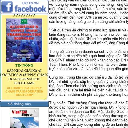
Sản lượng vận tải biển của cả nước đã có dấu
với cùng kỳ năm ngoái, song của riêng Tổng C
một nửa tổng trọng tải tàu của cả nước, sản lư
đã âm đến 4% so với cùng kỳ năm ngoái. Hoặ
cũng chiếm đến hơn 30% cả nước, quản lý toàn
sản lượng hàng hoá giao dịch cũng chỉ chiếm tỷ
"Kết quả trên đã chứng tỏ năng lực quản trị và
biển đang rất kém. Những hạn chế như bộ máy c
nhiều, đặc biệt ở các DN chiếm phần vốn Nhà n
đề này và chủ động thay đổi mình", ông Công t
Trong bối cảnh kinh doanh sa sút, việc phát si
làm ảnh hưởng đến hiệu quả hoạt động của DN. 
Bộ GTVT nhằm tháo gỡ khó khăn cho các DN vậ
Tuấn Then, Phó Chủ tịch Hội vận tải biển Diê
trợ" khẩn cấp với các vấn đề liên quan đến giả
Cũng bởi, trong khi các cơ chế ưu đãi hỗ trợ v
DN, thì những bất cập trong quản lý càng khi
thể, ông Then cho biết những quy định thiếu th
yêu cầu phải sửa lại thiết kế biển hiệu tàu từ 
DN phát sinh thêm chi phí và gặp khó trong hoạ
Tuy nhiên, Thứ trưởng Công cho rằng để các DN
được các nguồn vốn từ ngân hàng, DN không t
án, đề án kinh doanh cụ thể. Mặc dù Bộ Giao th
Nhà nước, song hiện các ngân hàng thương mại
chế đặc thù nên Nhà nước không thể can thiệp
chủ tàu, DN cần xây dựng những đề án kinh do