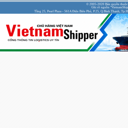
© 2005-2020 Bản quyền thuộc
Ghi rõ nguồn "VietnamShipp
Tầng 25, Pearl Plaza - 561A Điện Biên Phủ, P.25, Q.Bình Thạnh, Tp.