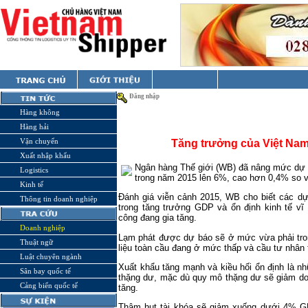
Đăng nhập
Hàng không
Hàng hải
Vận chuyển
Tăng trưởng của Việt Na
Xuất nhập khẩu
Ngân hàng Thế giới (WB) đã nâng mức dự
Logistics
trong năm 2015 lên 6%, cao hơn 0,4% so v
Kinh tế
Đánh giá viễn cảnh 2015, WB cho biết các dự
Thông tin doanh nghiệp
trong tăng trưởng GDP và ổn định kinh tế v
công đang gia tăng.
Doanh nghiệp
Lạm phát được dự báo sẽ ở mức vừa phải tro
Thuật ngữ
liệu toàn cầu đang ở mức thấp và cầu tư nhân 
Luật chuyên ngành
Xuất khẩu tăng mạnh và kiều hối ổn định là nh
Sân bay quốc tế
thặng dư, mặc dù quy mô thặng dư sẽ giảm do 
Cảng biển quốc tế
tăng.
Thâm hụt tài khóa sẽ giảm xuống dưới 4% G