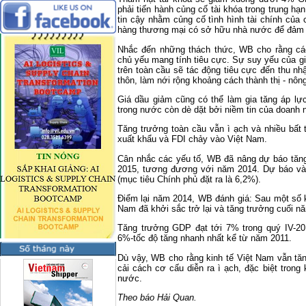
phải tiến hành củng cố tài khóa trong trung h
tin cậy nhằm củng cố tình hình tài chính củ
hàng thương mại có sở hữu nhà nước để đảm 
Nhắc đến những thách thức, WB cho rằng các 
chủ yếu mang tính tiêu cực. Sự suy yếu của g
trên toàn cầu sẽ tác động tiêu cực đến thu nh
thôn, làm nới rộng khoảng cách thành thị - nông
Giá dầu giảm cũng có thể làm gia tăng áp lự
trong nước còn dè dặt bởi niềm tin của doanh 
Tăng trưởng toàn cầu vẫn ì ạch và nhiều bất t
xuất khẩu và FDI chảy vào Việt Nam.
Cân nhắc các yếu tố, WB đã nâng dự báo tăn
2015, tương đương với năm 2014. Dự báo và
(mục tiêu Chính phủ đặt ra là 6,2%).
Điểm lại năm 2014, WB đánh giá: Sau một số k
Nam đã khởi sắc trở lại và tăng trưởng cuối 
Tăng trưởng GDP đạt tới 7% trong quý IV-
6%-tốc độ tăng nhanh nhất kể từ năm 2011.
Dù vậy, WB cho rằng kinh tế Việt Nam vẫn t
cải cách cơ cấu diễn ra ì ạch, đặc biệt tron
nước.
Theo báo Hải Quan.