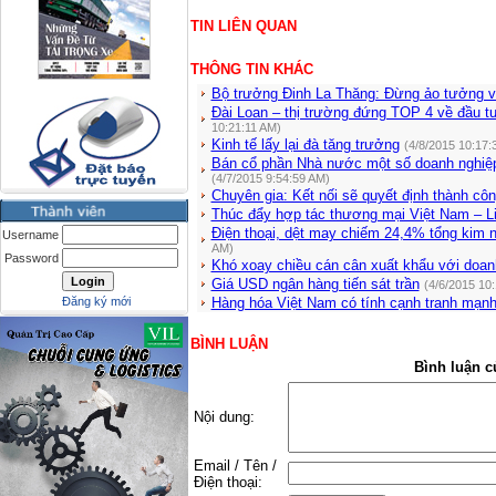
TIN LIÊN QUAN
THÔNG TIN KHÁC
Bộ trưởng Đinh La Thăng: Đừng ảo tưởng v
Đài Loan – thị trường đứng TOP 4 về đầu t
10:21:11 AM)
Kinh tế lấy lại đà tăng trưởng
(4/8/2015 10:17:
Bán cổ phần Nhà nước một số doanh nghiệ
(4/7/2015 9:54:59 AM)
Chuyên gia: Kết nối sẽ quyết định thành c
Thúc đẩy hợp tác thương mại Việt Nam – L
Điện thoại, dệt may chiếm 24,4% tổng kim 
Username
AM)
Password
Khó xoay chiều cán cân xuất khẩu với doan
Giá USD ngân hàng tiến sát trần
(4/6/2015 10
Đăng ký mới
Hàng hóa Việt Nam có tính cạnh tranh mạn
BÌNH LUẬN
Bình luận c
Nội dung:
Email / Tên /
Điện thoại: