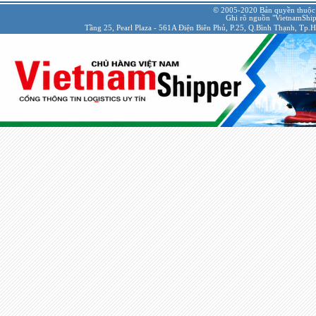
© 2005-2020 Bản quyền thuộc
Ghi rõ nguồn "VietnamShipp
Tầng 25, Pearl Plaza - 561A Điện Biên Phủ, P.25, Q.Bình Thạnh, Tp.