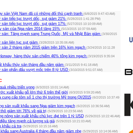
ủy sản Việt Nam đã có những đối thủ cạnh tranh
(6/8/2015 9:47:43 AM)
 sản tiếp tục trượt dốc, sụt giảm 21%
(5/28/2015 1:41:28 PM)
 sản tiếp tục trượt dốc, sụt giảm 17%
(5/27/2015 10:10:09 AM)
y sản của Nga năm 2014 tăng 15%
(5/13/2015 10:37:59 AM)
y sản: Tăng mạnh sang Trung Quốc, Mỹ và Nhật Bản giảm
(3/30/2015
 sản liên tục sụt giảm
(3/28/2015 10:35:06 AM)
y sản 2 tháng năm 2015 giảm trên 16% kim ngạch
(3/24/2015 10:11:28
Norway, hàng thủy sản chiếm 46% tổng kim ngạch
(3/19/2015 9:35:04
uất khẩu thủy sản tháng đầu năm giảm
(3/11/2015 9:41:18 AM)
y sản phấn đấu vượt mốc trên 8 tỷ USD
(3/10/2015 9:51:07 AM)
C
quả nhiều triển vọng
(6/3/2015 10:01:14 AM)
ớc xuất khẩu gỗ lớn thứ 6 trên thế giới
(6/3/2015 9:59:20 AM)
à cung cấp tôm số 1 cho thị trường Mỹ trong QI/2015
(6/2/2015 10:37:49
g sản xuất khẩu sang Nga giảm kim ngạch
(6/2/2015 10:36:56 AM)
thô giảm tới 76% về giá trị
(5/29/2015 10:23:56 AM)
g nông sản xuất khẩu chủ lực đạt trên 1 tỷ USD
(5/29/2015 10:22:46 AM)
điều tăng mạnh cả lượng và giá
(5/29/2015 10:21:03 AM)
 khẩu cá tra
(5/29/2015 10:15:16 AM)
 khẩu sang Australia 4 tháng đầu năm giảm nhẹ
(5/29/2015 10:14:06 AM)