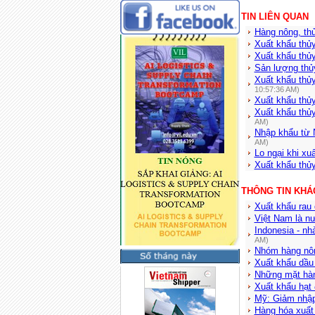
TIN LIÊN QUAN
Hàng nông, th
Xuất khẩu thủy
Xuất khẩu thủy
Sản lượng thủ
Xuất khẩu thủ
10:57:36 AM)
Xuất khẩu thủy
Xuất khẩu thủ
AM)
Nhập khẩu từ 
AM)
Lo ngại khi x
Xuất khẩu thủ
THÔNG TIN KHÁ
Xuất khẩu rau 
Việt Nam là nư
Indonesia - nh
AM)
Nhóm hàng nôn
Xuất khẩu dầu 
Những mặt hàn
Xuất khẩu hạt 
Mỹ: Giảm nhập
Hàng hóa xuất