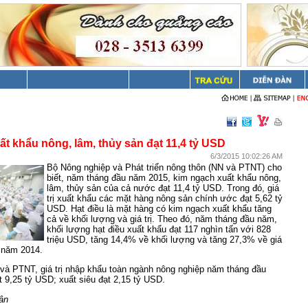
ất khẩu nông, lâm, thủy sản đạt 11,4 tỷ USD
6/3/2015 10:02:26 AM
Bộ Nông nghiệp và Phát triển nông thôn (NN và PTNT) cho
biết, năm tháng đầu năm 2015, kim ngạch xuất khẩu nông,
lâm, thủy sản của cả nước đạt 11,4 tỷ USD. Trong đó, giá
trị xuất khẩu các mặt hàng nông sản chính ước đạt 5,62 tỷ
USD. Hạt điều là mặt hàng có kim ngạch xuất khẩu tăng
cả về khối lượng và giá trị. Theo đó, năm tháng đầu năm,
khối lượng hạt điều xuất khẩu đạt 117 nghìn tấn với 828
triệu USD, tăng 14,4% về khối lượng và tăng 27,3% về giá
ỳ năm 2014.
và PTNT, giá trị nhập khẩu toàn ngành nông nghiệp năm tháng đầu
9,25 tỷ USD; xuất siêu đạt 2,15 tỷ USD.
ân