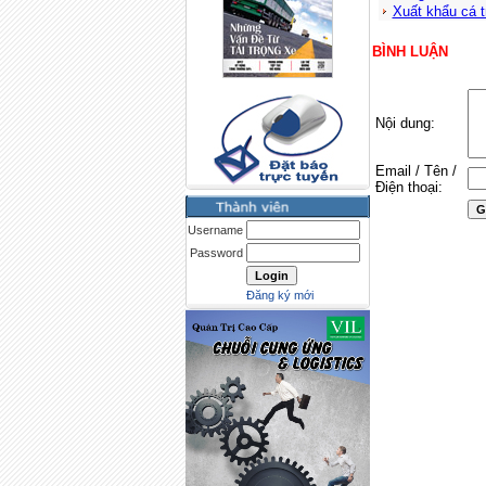
Xuất khẩu cá 
BÌNH LUẬN
Nội dung:
Email / Tên /
Điện thoại:
Username
Password
Đăng ký mới