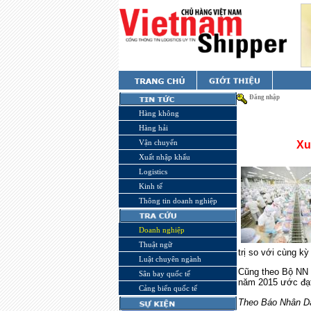
Đăng nhập
Hàng không
Hàng hải
Vận chuyển
Xu
Xuất nhập khẩu
Logistics
Kinh tế
Thông tin doanh nghiệp
Doanh nghiệp
Thuật ngữ
trị so với cùng k
Luật chuyên ngành
Cũng theo Bộ NN 
Sân bay quốc tế
năm 2015 ước đạt 
Cảng biển quốc tế
Theo Báo Nhân D