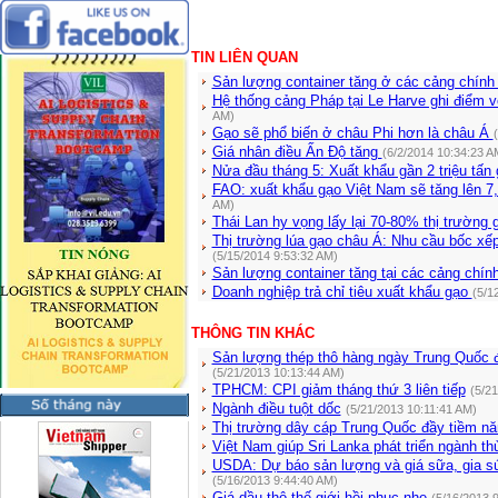
TIN LIÊN QUAN
Sản lượng container tăng ở các cảng chín
Hệ thống cảng Pháp tại Le Harve ghi điểm 
AM)
Gạo sẽ phổ biến ở châu Phi hơn là châu Á
Giá nhân điều Ấn Độ tăng
(6/2/2014 10:34:23 A
Nửa đầu tháng 5: Xuất khẩu gần 2 triệu tấn
FAO: xuất khẩu gạo Việt Nam sẽ tăng lên 7,
AM)
Thái Lan hy vọng lấy lại 70-80% thị trườn
Thị trường lúa gạo châu Á: Nhu cầu bốc xếp
(5/15/2014 9:53:32 AM)
Sản lượng container tăng tại các cảng chí
Doanh nghiệp trả chỉ tiêu xuất khẩu gạo
(5/1
THÔNG TIN KHÁC
Sản lượng thép thô hàng ngày Trung Quốc đ
(5/21/2013 10:13:44 AM)
TPHCM: CPI giảm tháng thứ 3 liên tiếp
(5/2
Ngành điều tuột dốc
(5/21/2013 10:11:41 AM)
Thị trường dây cáp Trung Quốc đầy tiềm nă
Việt Nam giúp Sri Lanka phát triển ngành th
USDA: Dự báo sản lượng và giá sữa, gia sú
(5/16/2013 9:44:40 AM)
Giá dầu thô thế giới hồi phục nhẹ