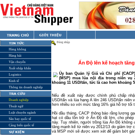
Đăng nhập
Hàng không
Hàng hải
Vận chuyển
Ấn Độ lên kế hoạch tăng
Xuất nhập khẩu
Ủy ban Quản lý Giá và Chi phí (CACP) 
Logistics
(MSP) mua lúa nội địa trong niên vụ 2
Kinh tế
khoảng 11 USD/tấn, tức là cao hơn khoảng 
Thông tin doanh nghiệp
Nếu đề xuất này được chính phủ chấp nhận
USD/tấn và lúa hạng A lên 246 USD/tấn niên 
Doanh nghiệp
hơn nhiều so với mức tăng 16% giá hỗ trợ tối 
Thuật ngữ
Luật chuyên ngành
Hồi dầu tháng, CACP thông báo rằng lượng gạ
hạt có dầu tồn trữ ở Ấn Độ rất lớn, cho ph
Sân bay quốc tế
này. Tuy nhiên, người trồng lúa Ấn Độ không đ
Cảng biển quốc tế
tăng mạnh kể từ niên vụ 2012/13 do giảm trợ c
và MSP mới sẽ được xem xét để giảm bớt gánh