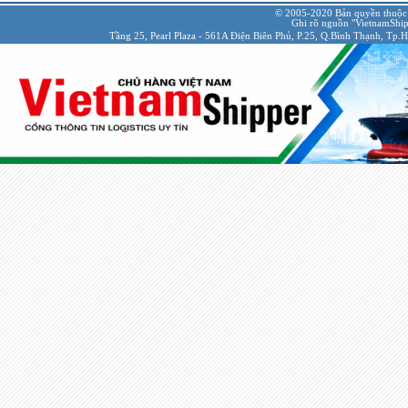
© 2005-2020 Bản quyền thuộc
Ghi rõ nguồn "VietnamShipp
Tầng 25, Pearl Plaza - 561A Điện Biên Phủ, P.25, Q.Bình Thạnh, Tp.