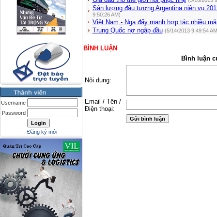
(5/16/2013 
Sản lượng đậu tương Argentina niên vụ 2012/
9:50:26 AM)
Việt Nam - Nga đẩy mạnh hợp tác nhiều mặ
Trung Quốc nợ ngập đầu
(5/14/2013 9:49:54 AM
BÌNH LUẬN
Bình luận c
Nội dung:
Email / Tên /
Username
Điện thoại:
Password
Đăng ký mới