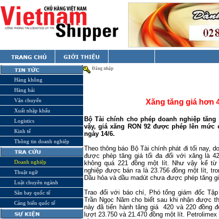
Đăng nhập
Hàng không
Hàng hải
Vận chuyển
Xăng tăng giá hơn 4
Xuất nhập khẩu
Bộ Tài chính cho phép doanh nghiệp tăng g
Logistics
vậy, giá xăng RON 92 được phép lên mức ca
Kinh tế
ngày 14/6.
Thông tin doanh nghiệp
Theo thông báo Bộ Tài chính phát đi tối nay, 
được phép tăng giá tối đa đối với xăng là 4
Doanh nghiệp
không quá 221 đồng một lít. Như vậy kể từ
nghiệp được bán ra là 23.756 đồng một lít, tro
Thuật ngữ
Dầu hỏa và dầu madút chưa được phép tăng gi
Luật chuyên ngành
Trao đổi với báo chí, Phó tổng giám đốc Tập
Sân bay quốc tế
Trần Ngọc Năm cho biết sau khi nhận được th
Cảng biển quốc tế
này đã tiến hành tăng giá 420 và 220 đồng đ
lượt 23.750 và 21.470 đồng một lít. Petrolime