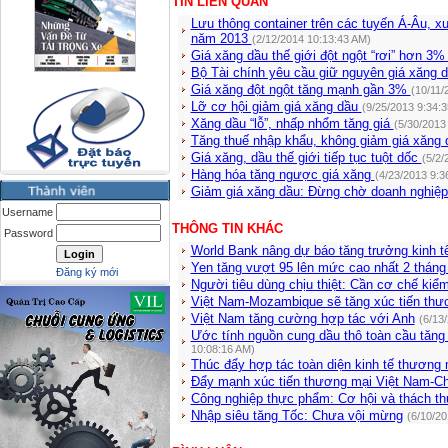
TIN LIÊN QUAN
Lưu thông container trên các tuyến Á-Âu, 
năm 2013
(2/12/2014 10:13:43 AM)
Giá xăng dầu thế giới đột ngột “rơi” hơn 3
Bộ Tài chính yêu cầu giữ nguyên giá xăng 
Giá xăng đột ngột tăng mạnh gần 3%
(10/11/
Lỡ cơ hội giảm giá xăng dầu
(9/25/2013 9:34:
Xăng dầu “lỗ”, nhấp nhổm tăng giá
(5/30/2013
Tăng thuế nhập khẩu, không giảm giá xăng
Giá xăng, dầu thế giới tiếp tục tuột dốc
(5/2/
Hàng hóa tăng ngược giá xăng
(4/23/2013 9:3
Giảm giá xăng dầu: Đừng chờ doanh nghiệ
Username
THÔNG TIN KHÁC
Password
World Bank nâng dự báo tăng trưởng kinh t
Yen tăng vượt 95 lên mức cao nhất 2 tháng 
Đăng ký mới
Người tiêu dùng chịu thiệt: Cần cơ chế kiểm
Việt Nam-Mozambique sẽ tăng xúc tiến thư
Việt Nam tăng cường hợp tác với Anh
(6/13
Ước tính nguồn cung dầu thô toàn cầu tăng 
10:08:16 AM)
Thúc đẩy hợp tác toàn diện kinh tế thương 
Đẩy mạnh xúc tiến thương mại Việt Nam-C
Công nghiệp thực phẩm: Cơ hội và thách t
Nhập siêu tăng Tốc: Chưa vội mừng
(6/10/20