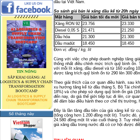
dầu tại Việt
Nam
.
So sánh giá bán lẻ xăng dầu kể từ 20h ngày 
Mặt hàng
Giá bán tối đa mới
Giá bán t
Xăng RON 92
23.756
23.330
Diesel 0,05 S
21.471
21.250
Dầu hỏa
21.300
21.300
Dầu madút
18.450
18.450
Đơn vị:
đồng / kg, lít
Cùng với việc cho phép doanh nghiệp tăng gi
thống nhất điều chỉnh mức trích quỹ bình ổn.
với mỗi lít xăng, dầu diesel và từ 160 xuống 
được tăng trích quỹ bình ổn từ 290 lên 300 đồng
Theo giải thích của cơ quan điều hành, sau khi
xu hướng tăng kể từ đầu tháng 5, Bộ Tài chí
18%) và cho phép sử dụng quỹ bình ổn giá (160
đến nay, do giá thế giới tiếp tục đi lên, cơ qu
để đảm bảo điều hành theo cơ chế thị trường, h
Đây là lần tăng đầu tiên của giá xăng kể từ cu
(tổng cộng hơn 1.200 đồng một lít). Trước đó,
24.580 đồng một lít vào cuối tháng 3. Tuy nhiên
giá xăng dầu trong nước đã có cơ hội được điề