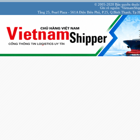
© 2005-2020 Bản quyền thuộc
Ghi rõ nguồn "VietnamShipp
Tầng 25, Pearl Plaza - 561A Điện Biên Phủ, P.25, Q.Bình Thạnh, Tp.