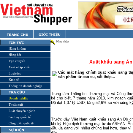
Đăng nhập
Hàng không
Hàng hải
Vận chuyển
Xuất khẩu sang Ấn
Xuất nhập khẩu
Các mặt hàng chính xuất khẩu sang th
Logistics
sản phẩm từ cao su, sắt thép...
Kinh tế
Thông tin doanh nghiệp
Trung tâm Thông tin Thương mại và Công thư
kê cho biết, 7 tháng năm 2013, kim ngạch xu
Doanh nghiệp
Độ đạt 1,37 tỷ USD, tăng 52,6% so với cùng k
Thuật ngữ
Luật chuyên ngành
Sân bay quốc tế
Trước đây Việt Nam xuất khẩu sang Ấn Độ ch
Cảng biển quốc tế
khi ký Hiệp định thương mại tự do ASEAN- Ấn
đầu đa dạng với nhiều chủng loại hơn, thay v
đây.