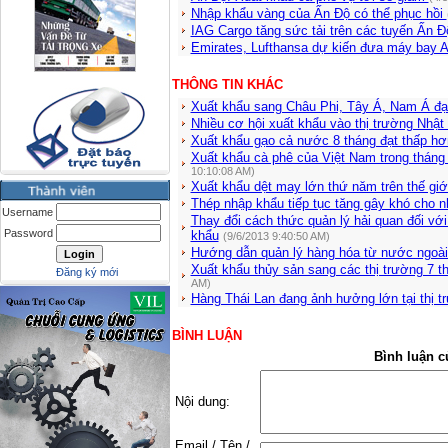
Nhập khẩu vàng của Ấn Độ có thể phục hồi
IAG Cargo tăng sức tải trên các tuyến Ấn 
Emirates, Lufthansa dự kiến đưa máy bay
THÔNG TIN KHÁC
Xuất khẩu sang Châu Phi, Tây Á, Nam Á đạ
Nhiều cơ hội xuất khẩu vào thị trường Nhậ
Xuất khẩu gạo cả nước 8 tháng đạt thấp h
Xuất khẩu cà phê của Việt Nam trong tháng
10:10:08 AM)
Xuất khẩu dệt may lớn thứ năm trên thế gi
Thép nhập khẩu tiếp tục tăng gây khó cho n
Username
Thay đổi cách thức quản lý hải quan đối vớ
Password
khẩu
(9/6/2013 9:40:50 AM)
Hướng dẫn quản lý hàng hóa từ nước ngoài
Xuất khẩu thủy sản sang các thị trường 7 
Đăng ký mới
AM)
Hàng Thái Lan đang ảnh hưởng lớn tại thị 
BÌNH LUẬN
Bình luận c
Nội dung:
Email / Tên /