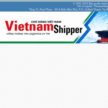
© 2005-2020 Bản quyền thuộc
Ghi rõ nguồn "VietnamShipp
Tầng 25, Pearl Plaza - 561A Điện Biên Phủ, P.25, Q.Bình Thạnh, Tp.