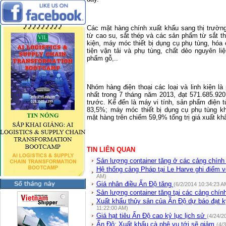
Các mặt hàng chính xuất khẩu sang thị trườn
từ cao su, sắt thép và các sản phẩm từ sắt th
kiện, máy móc thiết bị dụng cụ phụ tùng, hó
tiện vận tải và phụ tùng, chất dẻo nguyên li
phẩm gỗ,..
Nhóm hàng điện thoại các loại và linh kiện 
nhất trong 7 tháng năm 2013, đạt 571.685.9
trước. Kế đến là máy vi tính, sản phẩm điện t
83,5%; máy móc thiết bị dụng cụ phụ tùng k
mặt hàng trên chiếm 59,9% tổng trị giá xuất kh
TIN LIÊN QUAN
Sản lượng container tăng ở các cảng chín
Hệ thống cảng Pháp tại Le Harve ghi điểm 
AM)
Giá nhân điều Ấn Độ tăng
(6/2/2014 10:34:23 A
Sản lượng container tăng tại các cảng chí
Xuất khẩu thủy sản của Ấn Độ dự báo đạt 
11:22:00 AM)
Giá hạt tiêu Ấn Độ cao kỷ lục lịch sử
(4/24/2
Ấn Độ: Xuất khẩu cà phê vụ tới sẽ giảm
(4/