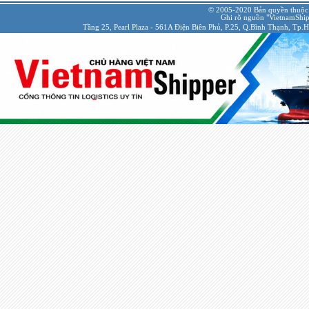
© 2005-2020 Bản quyền thuộc
Ghi rõ nguồn "VietnamShipp
Tầng 25, Pearl Plaza - 561A Điện Biên Phủ, P.25, Q.Bình Thạnh, Tp.