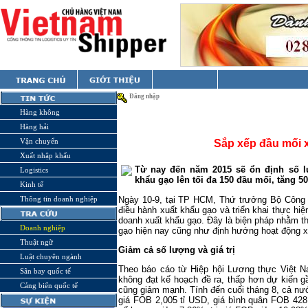
Đăng nhập
Hàng không
Hàng hải
Vận chuyển
Sắp xếp đầu mối 
Xuất nhập khẩu
Từ nay đến năm 2015 sẽ ổn định số l
Logistics
khẩu gạo lên tối đa 150 đầu mối, tăng 50
Kinh tế
Ngày 10-9, tại TP HCM, Thứ trưởng Bộ Công 
Thông tin doanh nghiệp
điều hành xuất khẩu gạo và triển khai thực hi
doanh xuất khẩu gạo. Đây là biện pháp nhằm t
Doanh nghiệp
gạo hiện nay cũng như định hướng hoạt động xu
Thuật ngữ
Giảm cả số lượng và giá trị
Luật chuyên ngành
Theo báo cáo từ Hiệp hội Lương thực Việt N
Sân bay quốc tế
không đạt kế hoạch đề ra, thấp hơn dự kiến g
Cảng biển quốc tế
cũng giảm mạnh. Tính đến cuối tháng 8, cả nướ
giá FOB 2,005 tỉ USD, giá bình quân FOB 428