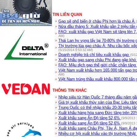
TIN LIÊN QUAN
Gạo sẽ phổ biến ở châu Phi hơn là châu Á
Nửa đầu tháng 5: Xuất khẩu gần 2 triệu tấn
FAO: xuất khẩu gạo Việt Nam sẽ tăng lên 7,
AM)
Thái Lan hy vọng lấy lại 70-80% thị trườn
Thị trường lúa gạo châu Á: Nhu cầu bốc xếp
(5/15/2014 9:53:32 AM)
Doanh nghiệp trả chỉ tiêu xuất khẩu gạo
(5/1
Xuất khẩu gạo sang châu Phi đang gặp khó
FAO: Mậu dịch gạo thế giới chắc chắn tăn
Việt Nam xuất khẩu hơn 165.000 tấn gạo tr
AM)
Việt Nam trúng thầu xuất khẩu 800.000 tấn 
THÔNG TIN KHÁC
Nhập siêu từ Hàn Quốc 7 tháng đầu năm gầ
Giá trị xuất khẩu thủy sản của Bạc Liêu tă
Trung Quốc có thể nhập khẩu 20-30 triệu t
Xuất khẩu hàng hóa sang Đức tăng trên 20
Xuất khẩu sang Ấn Độ tăng 52,6%
(9/9/2013 
Xuất khẩu sang Ấn Độ tăng 52,6%
(9/9/2013 
Xuất khẩu sang Châu Phi, Tây Á, Nam Á đạ
Nhiều cơ hội xuất khẩu vào thị trường Nhậ