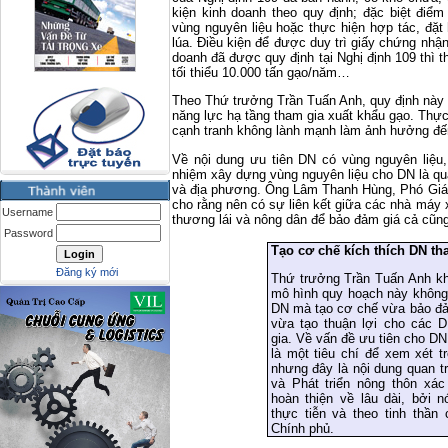
kiện kinh doanh theo quy định; đặc biệt điể
vùng nguyên liệu hoặc thực hiện hợp tác, đặt 
lúa. Điều kiện để được duy trì giấy chứng nhận
doanh đã được quy định tại Nghị định 109 thì 
tối thiểu 10.000 tấn gạo/năm…
Theo Thứ trưởng Trần Tuấn Anh, quy định này
năng lực hạ tầng tham gia xuất khẩu gạo. Thự
cạnh tranh không lành mạnh làm ảnh hưởng đến 
Về nội dung ưu tiên DN có vùng nguyên liệu, mô
nhiệm xây dựng vùng nguyên liệu cho DN là qu
và địa phương. Ông Lâm Thanh Hùng, Phó Giá
cho rằng nên có sự liên kết giữa các nhà máy 
Username
thương lái và nông dân để bảo đảm giá cả cũn
Password
Tạo cơ chế kích thích DN t
Đăng ký mới
Thứ trưởng Trần Tuấn Anh kh
mô hình quy hoạch này không 
DN mà tạo cơ chế vừa bảo đ
vừa tạo thuận lợi cho các 
gia. Về vấn đề ưu tiên cho DN
là một tiêu chí để xem xét t
nhưng đây là nội dung quan 
và Phát triển nông thôn xá
hoàn thiện về lâu dài, bởi 
thực tiễn và theo tinh thần
Chính phủ.