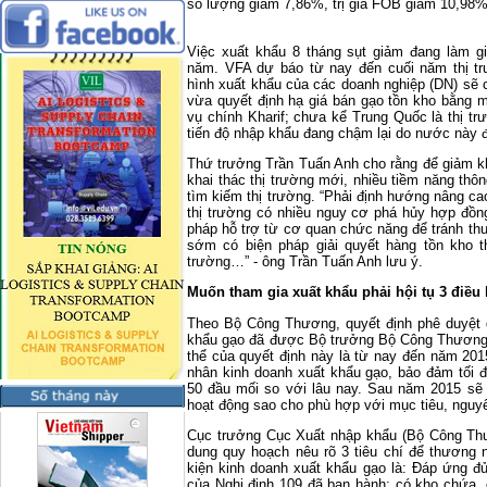
số lượng giảm 7,86%, trị giá FOB giảm 10,98%
Việc xuất khẩu 8 tháng sụt giảm đang làm g
năm. VFA dự báo từ nay đến cuối năm thị tr
hình xuất khẩu của các doanh nghiệp (DN) sẽ 
vừa quyết định hạ giá bán gạo tồn kho bằng 
vụ chính Kharif; chưa kể Trung Quốc là thị t
tiến độ nhập khẩu đang chậm lại do nước này 
Thứ trưởng Trần Tuấn Anh cho rằng để giảm k
khai thác thị trường mới, nhiều tiềm năng thôn
tìm kiếm thị trường. “Phải định hướng nâng ca
thị trường có nhiều nguy cơ phá hủy hợp đồn
pháp hỗ trợ từ cơ quan chức năng để tránh thua
sớm có biện pháp giải quyết hàng tồn kho t
trường…” - ông Trần Tuấn Anh lưu ý.
Muốn tham gia xuất khẩu phải hội tụ 3 điều 
Theo Bộ Công Thương, quyết định phê duyệt
khẩu gạo đã được Bộ trưởng Bộ Công Thương 
thể của quyết định này là từ nay đến năm 201
nhân kinh doanh xuất khẩu gạo, bảo đảm tối 
50 đầu mối so với lâu nay. Sau năm 2015 sẽ 
hoạt động sao cho phù hợp với mục tiêu, nguy
Cục trưởng Cục Xuất nhập khẩu (Bộ Công Thươ
dung quy hoạch nêu rõ 3 tiêu chí để thương
kiện kinh doanh xuất khẩu gạo là: Đáp ứng đ
của Nghị định 109 đã ban hành; có kho chứa,