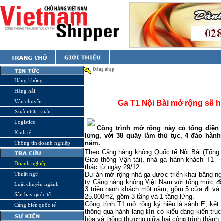
Đăng nhập
Hàng không
Hàng hải
Vận chuyển
Ga T1 Nội Bài mở rộng sẽ h
Xuất nhập khẩu
Logistics
Công trình mở rộng này có tổng diện 
Kinh tế
lửng, với 38 quầy làm thủ tục, 4 đảo hành
năm.
Thông tin doanh nghiệp
Theo Cảng hàng không Quốc tế Nội Bài (Tổng
Giao thông Vận tải), nhà ga hành khách T1 
Doanh nghiệp
thác từ ngày 29/12.
Thuật ngữ
Dự án mở rộng nhà ga được triển khai bằng ng
ty Cảng hàng không Việt Nam với tổng mức đầ
Luật chuyên ngành
3 triệu hành khách một năm, gồm 5 cửa đi và
Sân bay quốc tế
25.000m2, gồm 3 tầng và 1 tầng lửng.
Công trình T1 mở rộng ký hiệu là sảnh E, kết
Cảng biển quốc tế
thông qua hành lang kín có kiểu dáng kiến tr
hòa và thông thương giữa hai công trình thành 