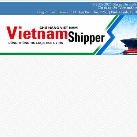
© 2005-2020 Bản quyền thuộc
Ghi rõ nguồn "VietnamShipp
Tầng 25, Pearl Plaza - 561A Điện Biên Phủ, P.25, Q.Bình Thạnh, Tp.