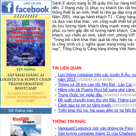
Sảnh E được trang bị 38 quầy thủ tục hàng khô
đến, 2 thang máy (1 phục vụ khách tàn tật tr
thống thiết bị an ninh, thiết bị nhà ga đáp ứng 
Năm 2001, nhà ga hành khách T1 - Cảng hàng
và đưa vào khai thác, với công suất thiết kế 
do lưu lượng hành khách tăng mạnh trong nh
phục vụ hơn gấp đôi số lượng hành khách. Các
khách, soi chiếu an ninh, sảnh chờ, phòng VIP..
"Trong bối cảnh khai thác quá tải như hiện tại
là công trình có ý nghĩa quan trọng trong việ
nay", Tổng Công ty Cảng hàng không Việt
Nam
TIN LIÊN QUAN
Lưu thông container trên các tuyến Á-Âu, 
năm 2013
(2/12/2014 10:13:43 AM)
Thông xe 26 km cao tốc Nội Bài - Lào Cai
(1
Hãng vận tải Puerto Rico bổ sung ghé cảng 
Trung Quốc nợ ngập đầu
(5/14/2013 9:49:54 AM
Đề xuất chuyển trạm thu phí Bắc Thăng Long
Cảnh báo từ nợ tư tăng mạnh
(10/31/2011 9:5
Triển khai thủ tục hải quan điện tử tại Nội B
THÔNG TIN KHÁC
Vanguard Logistics mở văn phòng tại Peru
(
Sản lượng container tháng 11 của Charlest