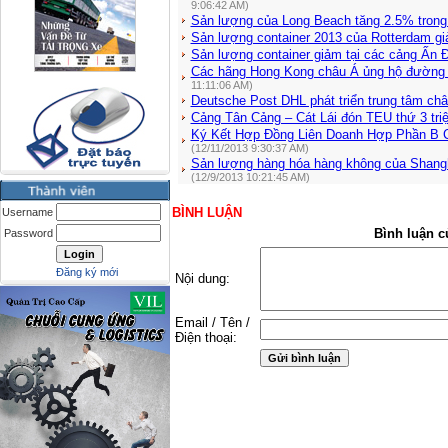
9:06:42 AM)
Sản lượng của Long Beach tăng 2.5% trong
Sản lượng container 2013 của Rotterdam g
Sản lượng container giảm tại các cảng Ấn 
Các hãng Hong Kong châu Á ủng hộ đường 
11:11:06 AM)
Deutsche Post DHL phát triển trung tâm ch
Cảng Tân Cảng – Cát Lái đón TEU thứ 3 tri
Ký Kết Hợp Đồng Liên Doanh Hợp Phần B C
(12/11/2013 9:30:37 AM)
Sản lượng hàng hóa hàng không của Shangh
(12/9/2013 10:21:45 AM)
BÌNH LUẬN
Username
Bình luận c
Password
Đăng ký mới
Nội dung:
Email / Tên /
Điện thoại: