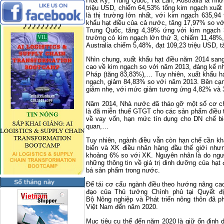
Hoa Kỳ, Trung Quốc, Hà Lan, Australia là nhữ
triệu USD, chiếm 64,53% tổng kim ngạch xuất
là thị trường lớn nhất, với kim ngạch 635,9
khẩu hạt điều của cả nước, tăng 17,97% so vớ
Trung Quốc, tăng 4,39% ứng với kim ngạch 3
trường có kim ngạch lớn thứ 3, chiếm 11,48%,
Australia chiếm 5,48%, đạt 109,23 triệu USD, 
Nhìn chung, xuất khẩu hạt điều năm 2014 sang
cao về kim ngạch so với năm 2013, đáng kể nh
Pháp (tăng 83,83%),… Tuy nhiên, xuất khẩu hạ
ngạch, giảm 84,83% so với năm 2013. Bên cạn
giảm nhẹ, với mức giảm tương ứng 4,82% và
Năm 2014, Nhà nước đã tháo gỡ một số cơ chế
là đã miễn thuế GTGT cho các sản phẩm điều t
về vay vốn, hạn mức tín dụng cho DN chế biế
quan,…
Tuy nhiên, ngành điều vẫn còn hạn chế cần kh
biến và XK điều nhân hàng đầu thế giới nhưn
khoảng 6% so với XK. Nguyên nhân là do ngườ
những thông tin về giá trị dinh dưỡng của hạt
bá sản phẩm trong nước.
Để tái cơ cấu ngành điều theo hướng nâng cao g
đạo của Thủ tướng Chính phủ tại Quyết đ
Bộ Nông nghiệp và Phát triển nông thôn đã p
Việt Nam đến năm 2020.
Mục tiêu cụ thể đến năm 2020 là giữ ổn định d