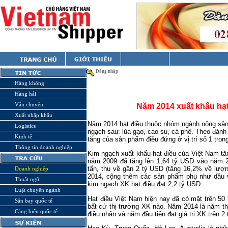
Đăng nhập
Hàng không
Hàng hải
Vận chuyển
Năm 2014 xuất khẩu hạ
Xuất nhập khẩu
Năm 2014 hạt điều thuộc nhóm ngành nông sản
Logistics
ngạch sau: lúa gạo, cao su, cà phê. Theo đánh g
Kinh tế
tăng của sản phẩm điều đứng ở vị trí số 1 tro
Thông tin doanh nghiệp
Kim ngạch xuất khẩu hạt điều của Việt Nam t
năm 2009 đã tăng lên 1,64 tỷ USD vào năm 
tấn, thu về gần 2 tỷ USD (tăng 16,2% về lượ
Doanh nghiệp
2014, cộng thêm các sản phẩm phụ như dầu v
Thuật ngữ
kim ngạch XK hạt điều đạt 2,2 tỷ USD.
Luật chuyên ngành
Hạt điều Việt Nam hiện nay đã có mặt trên 50 
Sân bay quốc tế
bất cứ thị trường XK nào. Năm 2014 là năm th
Cảng biển quốc tế
điều nhân và năm đầu tiên đạt giá trị XK trên 2