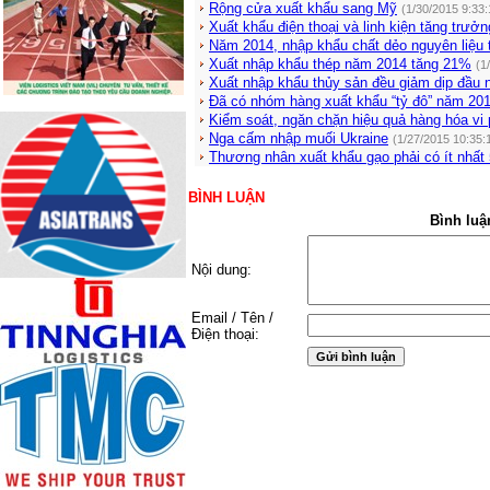
Rộng cửa xuất khẩu sang Mỹ
(1/30/2015 9:33
Xuất khẩu điện thoại và linh kiện tăng trưởn
Năm 2014, nhập khẩu chất dẻo nguyên liệu t
Xuất nhập khẩu thép năm 2014 tăng 21%
(1
Xuất nhập khẩu thủy sản đều giảm dịp đầu
Đã có nhóm hàng xuất khẩu “tỷ đô” năm 20
Kiểm soát, ngăn chặn hiệu quả hàng hóa vi
Nga cấm nhập muối Ukraine
(1/27/2015 10:35:
Thương nhân xuất khẩu gạo phải có ít nhất
BÌNH LUẬN
Bình luậ
Nội dung:
Email / Tên /
Điện thoại: