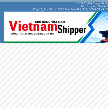
© 2005-2020 Bản quyền th
Ghi rõ nguồn "VietnamSh
Tầng 25, Pearl Plaza - 561A Điện Biên Phủ, P.25, Q.Bình Thạnh, 