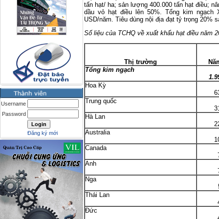
tấn hạt/ ha; sản lượng 400.000 tấn hạt điều; n
dầu vỏ hạt điều lên 50%. Tổng kim ngạch 
USD/năm. Tiêu dùng nội địa đạt tỷ trọng 20% s
Số liệu của TCHQ về xuất khẩu hạt điều năm 
Thị trường
Nă
Tổng kim ngạch
1.9
Hoa Kỳ
6
Trung quốc
Username
3
Password
Hà Lan
2
Australia
Đăng ký mới
1
Canada
Anh
Nga
Thái Lan
Đức