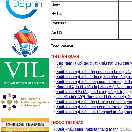
Nauy
Hy Lạp
Pakistan
Ấn Độ
Theo Vinanet
TIN LIÊN QUAN
Việt Nam là đối tác xuất khẩu hạt điều ch
AM)
Xuất khẩu hạt điều tăng mạnh cả lượng và 
Xuất khẩu hạt điều 4 tháng đầu năm tăng t
Xuất khẩu hạt điều sang các thị trường 3 
Năm 2014, xuất khẩu hạt điều Việt Nam tăng
Xuất khẩu điều tăng cả lượng và giá trị
(3/16
Lần đầu tiên Việt Nam xuất khẩu điều đạt 
Xuất khẩu hạt điều tăng trưởng cả về lượn
Xuất khẩu hạt điều sang các thị trường tă
Xuất khẩu hạt điều của Campuchia tăng m
THÔNG TIN KHÁC
Xuất khẩu sang Pakistan tăng mạnh
(1/30/20