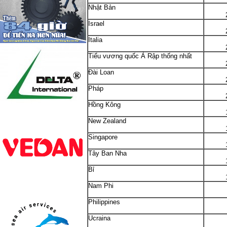
Nhật Bản
Israel
Italia
Tiểu vương quốc Ả Rập thống nhất
Đài Loan
Pháp
Hồng Kông
New Zealand
Singapore
Tây Ban Nha
Bỉ
10.
Nam Phi
Philippines
Ucraina