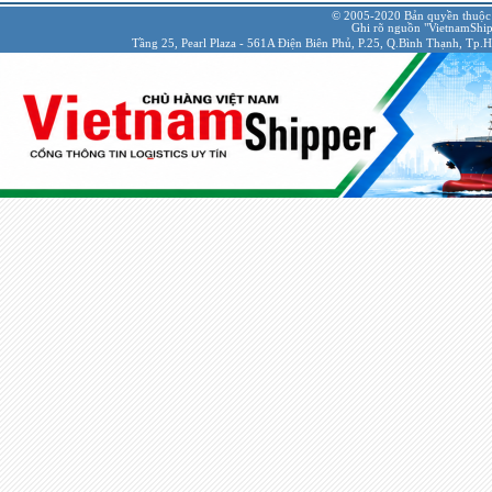
© 2005-2020 Bản quyền thuộc
Ghi rõ nguồn "VietnamShipp
Tầng 25, Pearl Plaza - 561A Điện Biên Phủ, P.25, Q.Bình Thạnh, Tp.