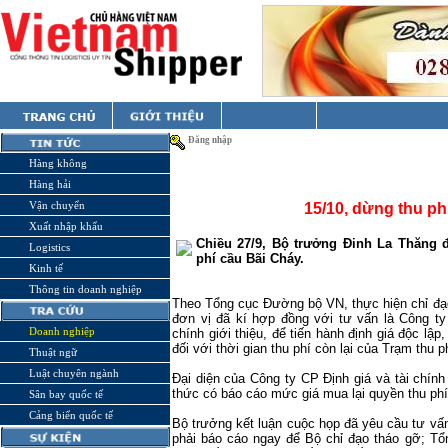
Đăng nhập
Hàng không
Hàng hải
Vận chuyển
15/10, dừng thu ph
Xuất nhập khẩu
Chiều 27/9, Bộ trưởng Đinh La Thăng đ
Logistics
phí cầu Bãi Cháy.
Kinh tế
Thông tin doanh nghiệp
Theo Tổng cục Đường bộ VN, thực hiện chỉ đ
đơn vị đã kí hợp đồng với tư vấn là Công ty
Doanh nghiệp
chính giới thiệu, để tiến hành định giá độc lập
đối với thời gian thu phí còn lại của Trạm thu 
Thuật ngữ
Luật chuyên ngành
Đại diện của Công ty CP Định giá và tài chín
thức có báo cáo mức giá mua lại quyền thu ph
Sân bay quốc tế
Cảng biển quốc tế
Bộ trưởng kết luận cuộc họp đã yêu cầu tư vấ
phải báo cáo ngay để Bộ chỉ đạo tháo gỡ; T