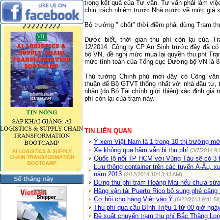
trọng kết quả của Tư vấn. Tư vấn phải làm việ
chịu trách nhiệm trước Nhà nước về mức giá x
Bộ trưởng " chốt" thời điểm phải dừng Trạm th
Được biết, thời gian thu phí còn lại của T
12/2014. Công ty CP An Sinh trước đây đã c
bộ VN, đề nghị mức mua lại quyền thu phí Trạ
mức tính toán của Tổng cục Đường bộ VN là 88 
Thủ tướng Chính phủ mới đây có Công văn 
thuận để Bộ GTVT thống nhất với nhà đầu tư, 
nhân (do Bộ Tài chính giới thiệu) xác định giá m
phí còn lại của trạm này.
TIN LIÊN QUAN
Ý xem Việt Nam là 1 trong 10 thị trường mớ
Xe không qua hầm vẫn bị thu phí
(3/7/2014 9:
Quốc lộ nối TP HCM với Vũng Tàu sẽ có 3 
Lưu thông container trên các tuyến Á-Âu, 
năm 2013
(2/12/2014 10:13:43 AM)
Dừng thu phí trạm Hoàng Mai nếu chưa s
Hãng vận tải Puerto Rico bổ sung ghé cảng 
Cơ hội cho hàng Việt vào Ý
(8/22/2013 9:41:58
Thu phí qua cầu Bình Triệu 1 từ 00 giờ ngà
Đề xuất chuyển trạm thu phí Bắc Thăng Long