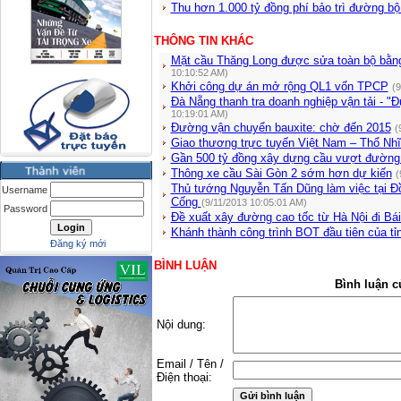
Thu hơn 1.000 tỷ đồng phí bảo trì đường b
THÔNG TIN KHÁC
Mặt cầu Thăng Long được sửa toàn bộ bằng
10:10:52 AM)
Khởi công dự án mở rộng QL1 vốn TPCP
(9
Đà Nẵng thanh tra doanh nghiệp vận tải - "
10:19:01 AM)
Đường vận chuyển bauxite: chờ đến 2015
(
Giao thương trực tuyến Việt Nam – Thổ Nh
Gần 500 tỷ đồng xây dựng cầu vượt đường
Thông xe cầu Sài Gòn 2 sớm hơn dự kiến
(
Thủ tướng Nguyễn Tấn Dũng làm việc tại Ð
Username
Cống
(9/11/2013 10:05:01 AM)
Password
Đề xuất xây đường cao tốc từ Hà Nội đi Bái
Khánh thành công trình BOT đầu tiên của t
Đăng ký mới
BÌNH LUẬN
Bình luận c
Nội dung:
Email / Tên /
Điện thoại: