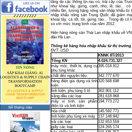
tăng do các thông tin rau củ, trái cây của T
như khoai tây, gừng, canh, nho, lê, táo… c
nhiều lần, lượng hàng nông sản nhập khẩu từ 
nhập khẩu nông sản Trung Quốc đã giảm mạ
khoai tây, cà rốt, tỏi, gừng, táo... Trong đó c
so với mức trung bình của năm 2012.
Hiện hàng nông sản Thái Lan nhập khẩu về VN 
đậu Hà Lan...
Thống kê hàng hóa nhập khẩu từ thị trường 
ĐVT: USD
KNNK 8T/2013
Tổng KN
4.024.731.327
máy móc, thiết bị, dụng cụ
395.018.812
phụ tùng khác
chất dẻo nguyên liệu
342.777.670
hàng điện gia dụng và linh
320.568.698
kiện
linh kiện, phụ tùng ô tô
302.801.112
xăng dầu các loại
281.618.868
máy vi tính, sản phẩm
194.773.272
điện tử và linh kiện
hóa chất
145.592.771
linh kiện phụ tùng xe máy
137.148.942
vải các loại
132.653.559
giấy các loại
124.265.174