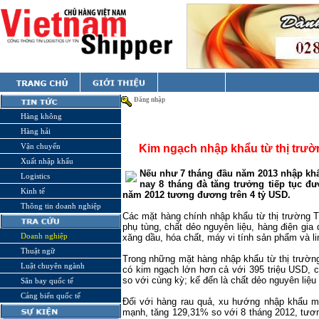
Đăng nhập
Hàng không
Hàng hải
Vận chuyển
Kim ngạch nhập khẩu từ thị trườn
Xuất nhập khẩu
Nếu như 7 tháng đầu năm 2013 nhập khẩu
Logistics
nay 8 tháng đà tăng trưởng tiếp tục đư
Kinh tế
năm 2012 tương đương trên 4 tỷ USD.
Thông tin doanh nghiệp
Các mặt hàng chính nhập khẩu từ thị trường T
phụ tùng, chất dẻo nguyên liệu, hàng điện gia d
Doanh nghiệp
xăng dầu, hóa chất, máy vi tính sản phẩm và l
Thuật ngữ
Trong những mặt hàng nhập khẩu từ thị trường
Luật chuyên ngành
có kim ngạch lớn hơn cả với 395 triệu USD, 
so với cùng kỳ; kế đến là chất dẻo nguyên liệu
Sân bay quốc tế
Cảng biển quốc tế
Đối với hàng rau quả, xu hướng nhập khẩu mặ
mạnh, tăng 129,31% so với 8 tháng 2012, tươ