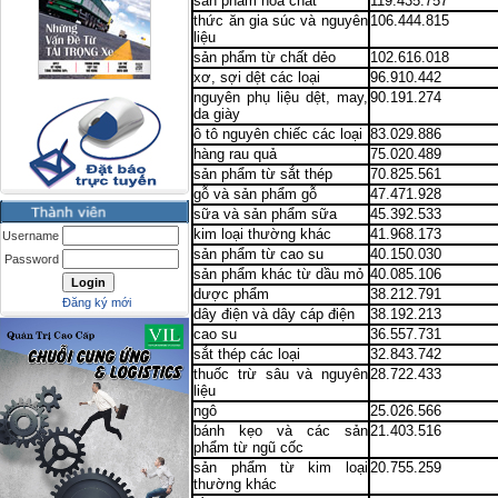
sản phẩm hóa chất
119.435.757
thức ăn gia súc và nguyên
106.444.815
liệu
sản phẩm từ chất dẻo
102.616.018
xơ, sợi dệt các loại
96.910.442
nguyên phụ liệu dệt, may,
90.191.274
da giày
ô tô nguyên chiếc các loại
83.029.886
hàng rau quả
75.020.489
sản phẩm từ sắt thép
70.825.561
gỗ và sản phẩm gỗ
47.471.928
sữa và sản phẩm sữa
45.392.533
kim loại thường khác
41.968.173
Username
sản phẩm từ cao su
40.150.030
Password
sản phẩm khác từ dầu mỏ
40.085.106
dược phẩm
38.212.791
Đăng ký mới
dây điện và dây cáp điện
38.192.213
cao su
36.557.731
sắt thép các loại
32.843.742
thuốc trừ sâu và nguyên
28.722.433
liệu
ngô
25.026.566
bánh kẹo và các sản
21.403.516
phẩm từ ngũ cốc
sản phẩm từ kim loại
20.755.259
thường khác