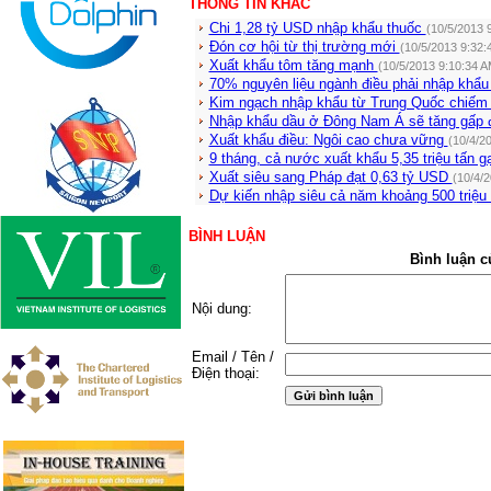
THÔNG TIN KHÁC
Chi 1,28 tỷ USD nhập khẩu thuốc
(10/5/2013 
Đón cơ hội từ thị trường mới
(10/5/2013 9:32:
Xuất khẩu tôm tăng mạnh
(10/5/2013 9:10:34 A
70% nguyên liệu ngành điều phải nhập khẩ
Kim ngạch nhập khẩu từ Trung Quốc chiếm
Nhập khẩu dầu ở Đông Nam Á sẽ tăng gấp 
Xuất khẩu điều: Ngôi cao chưa vững
(10/4/2
9 tháng, cả nước xuất khẩu 5,35 triệu tấn 
Xuất siêu sang Pháp đạt 0,63 tỷ USD
(10/4/
Dự kiến nhập siêu cả năm khoảng 500 triệ
BÌNH LUẬN
Bình luận c
Nội dung:
Email / Tên /
Điện thoại: