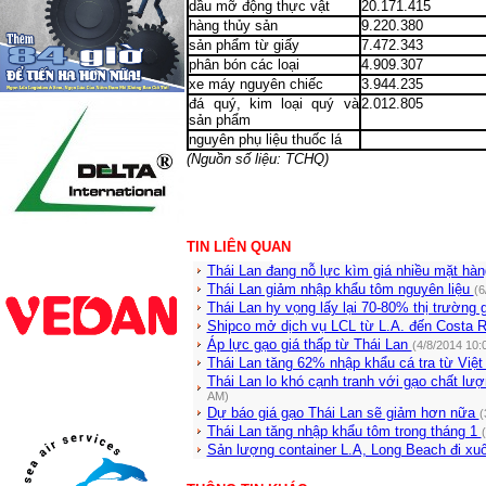
dầu mỡ động thực vật
20.171.415
hàng thủy sản
9.220.380
sản phẩm từ giấy
7.472.343
phân bón các loại
4.909.307
xe máy nguyên chiếc
3.944.235
đá quý, kim loại quý và
2.012.805
sản phẩm
nguyên phụ liệu thuốc lá
(Nguồn số liệu: TCHQ)
TIN LIÊN QUAN
Thái Lan đang nỗ lực kìm giá nhiều mặt hàn
Thái Lan giảm nhập khẩu tôm nguyên liệu
(6
Thái Lan hy vọng lấy lại 70-80% thị trườn
Shipco mở dịch vụ LCL từ L.A. đến Costa 
Áp lực gạo giá thấp từ Thái Lan
(4/8/2014 10:
Thái Lan tăng 62% nhập khẩu cá tra từ Vi
Thái Lan lo khó cạnh tranh với gạo chất l
AM)
Dự báo giá gạo Thái Lan sẽ giảm hơn nữa
(
Thái Lan tăng nhập khẩu tôm trong tháng 1
Sản lượng container L.A, Long Beach đi x