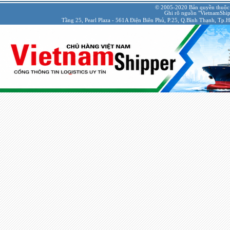
© 2005-2020 Bản quyền thuộc
Ghi rõ nguồn "VietnamShipp
Tầng 25, Pearl Plaza - 561A Điện Biên Phủ, P.25, Q.Bình Thạnh, Tp.