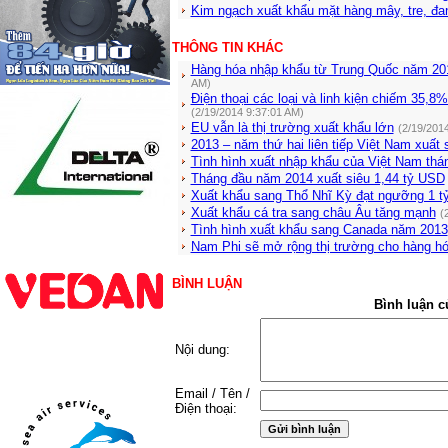
Kim ngạch xuất khẩu mặt hàng mây, tre, đa
THÔNG TIN KHÁC
Hàng hóa nhập khẩu từ Trung Quốc năm 20
AM)
Điện thoại các loại và linh kiện chiếm 35,
(2/19/2014 9:37:01 AM)
EU vẫn là thị trường xuất khẩu lớn
(2/19/201
2013 – năm thứ hai liên tiếp Việt Nam xuất 
Tình hình xuất nhập khẩu của Việt Nam thá
Tháng đầu năm 2014 xuất siêu 1,44 tỷ USD
Xuất khẩu sang Thổ Nhĩ Kỳ đạt ngưỡng 1 
Xuất khẩu cá tra sang châu Âu tăng mạnh
(
Tình hình xuất khẩu sang Canada năm 2013
Nam Phi sẽ mở rộng thị trường cho hàng 
BÌNH LUẬN
Bình luận c
Nội dung:
Email / Tên /
Điện thoại: