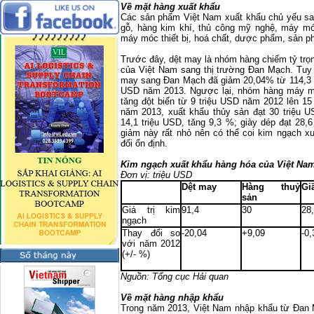
Về mặt hàng xuất khẩu
Các sản phẩm Việt Nam xuất khẩu chủ yếu sa
gỗ, hàng kim khí, thủ công mỹ nghệ, máy móc
máy móc thiết bị, hoá chất, dược phẩm, sản 
Trước đây, dệt may là nhóm hàng chiếm tỷ trọ
của Việt Nam sang thị trường Đan Mạch. Tuy n
may sang Đan Mạch đã giảm 20,04% từ 114,3 tr
USD năm 2013. Ngược lại, nhóm hàng máy móc
tăng đột biến từ 9 triệu USD năm 2012 lên 
năm 2013, xuất khẩu thủy sản đạt 30 triệu U
14,1 triệu USD, tăng 9,3 %; giày dép đạt 28,
giảm này rất nhỏ nên có thể coi kim ngạch 
đối ổn định.
Kim ngạch xuất khẩu hàng hóa của Việt
Na
Đơn vị: triệu USD
Dệt may
Hàng thuỷ
Gi
sản
Giá trị kim
91,4
30
28
ngạch
Thay đổi so
-20,04
+9,09
-0,
với năm 2012
(+/- %)
Nguồn: Tổng cục Hải quan
Về mặt hàng nhập khẩu
Trong năm 2013, Việt Nam nhập khẩu từ Đan Mạ