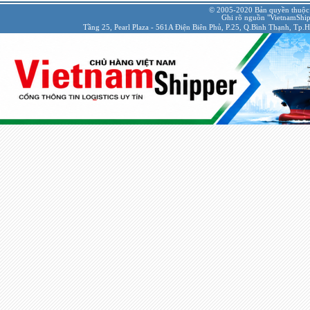
© 2005-2020 Bản quyền thuộc
Ghi rõ nguồn "VietnamShipp
Tầng 25, Pearl Plaza - 561A Điện Biên Phủ, P.25, Q.Bình Thạnh, Tp.