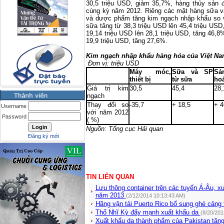
30,5 triệu USD, giảm 35,7%, hàng thủy sản
cùng kỳ năm 2012. Riêng các mặt hàng sữa và
và dược phẩm tăng kim ngạch nhập khẩu so v
sữa tăng từ 38,3 triệu USD lên 45,4 triệu USD
19,14 triệu USD lên 28,1 triệu USD, tăng 46,8
19,9 triệu USD, tăng 27,6%.
Kim ngạch nhập khẩu hàng hóa của Việt
Na
Đơn vị: triệu USD
Máy móc,
Sữa và SP
S
thiết bị
từ sữa
ho
Giá trị kim
30,5
45,4
28,
ngạch
Thay đổi so
-35,7
+ 18,5
+ 4
Username
với năm 2012
Password
( %)
Nguồn: Tổng cục Hải quan
Đăng ký mới
TIN LIÊN QUAN
Lưu thông container trên các tuyến Á-Âu, 
năm 2013
(2/12/2014 10:13:43 AM)
Hãng vận tải Puerto Rico bổ sung ghé cảng 
Thổ Nhĩ Kỳ đẩy mạnh xuất khẩu da
(8/20/201
Xuất khẩu da thành phẩm của Pakistan tăn