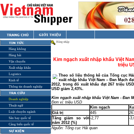
Đăng nhập
Hàng không
Hàng hải
Kim ngạch xuất nhập khẩu Việt N
Vận chuyển
triệu 
Xuất nhập khẩu
Logistics
Theo số liệu thống kê của Tổng cục H
xuất nhập khẩu Việt Nam – Đan Mạch đ
Kinh tế
2012, trong đó xuất khẩu đạt 267 triệu US
Thông tin doanh nghiệp
USD giảm 2,43%.
Kim ngạch xuất nhập khẩu Việt
Nam
- Đan M
Doanh nghiệp
Đơn vị: triệu USD
Thuật ngữ
Kim ngạch
Xu
Luật chuyên ngành
Giá trị
445
26
Tăng giảm so với
-2,77
-3
Sân bay quốc tế
năm 2012 (%)
Cảng biển quốc tế
Nguồn: Tổng cục Hải quan