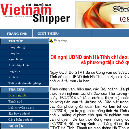
Đăng nhập
Hàng không
Hàng hải
Đề nghị UBND tỉnh Hà Tĩnh chỉ đạo 
Vận chuyển
và phương tiện chở qu
Xuất nhập khẩu
Logistics
Ngày 06/8, Bộ GTVT đã có Công văn số 9593/
Tĩnh đề nghị UBND tỉnh Hà Tĩnh chỉ đạo xử lý 
Kinh tế
chở quá tải trên địa bàn.
Thông tin doanh nghiệp
Theo công văn, hiện nay, các Bộ, ngành, địa p
thực hiện nghiêm túc chỉ đạo của Thủ tướng
Doanh nghiệp
ngày 16/4/2014 về tăng cường thực hiện các 
Thuật ngữ
phương tiện vận tải đường bộ. Đặc biệt trong
các địa phương đã quan tâm và làm tốt côn
Luật chuyên ngành
22/7/2014, lực lượng chức năng tỉnh Hà Tĩnh 
Sân bay quốc tế
chở xi măng vi phạm chở quá tải nghiêm trọng
vận chuyển. Để kịp thời động viên những c
Cảng biển quốc tế
23/7/2014, Bộ trưởng Đinh La Thăng đã có th
GTVT Hà Tĩnh, Thanh tra giao thông Hà Tĩnh vớ