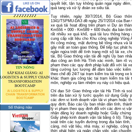
quyết liệt, tận tụy không quản ngại ngày đêm
quả tang và xử lý đoàn xe siêu tải.
Tuy nhiên, ngày 30/7/2014, Bộ Giao th
1341/TSPMU-DA3 đề ngày 25/7/2014 của Ban Qu
xe quá tải hoạt động trên phạm vi Dự án th
Km556 + 000 - Km589 + 600 thuộc địa bàn tỉnh
rất nhiều xe quá khổ, quá tải lưu thông hàng
cung cấp vật liệu cho Khu công nghiệp Vũng
thi công móng, mặt đường bê tông nhựa và là
gây mất an toàn giao thông. Để tiếp tục phát 
ngăn ngừa triệt để tình trạng một số lái xe, 
tải, Bộ Giao thông vận tải đề nghị Ủy ban nhâ
đạo công an tỉnh Hà Tĩnh xác minh, làm rõ vụ
phạm theo các quy định pháp luật đối với lái xe
tăng cường lực lượng để đảm bảo việc kiểm s
theo chế độ 24/7 tại trạm kiểm tra tải trọng x
khác tham gia công tác tại trạm kiểm tra tải
môn, nghiệp vụ làm nhiệm vụ này có hiệu quả.
Chỉ đạo Sở Giao thông vận tải Hà Tĩnh rà soá
trên địa bàn xử lý tước quyền sử dụng Giấy p
các đơn vị kinh doanh vận tải vi phạm hoặc th
quy định; Báo cáo Ủy ban nhân dân tỉnh, thà
lý vi phạm theo quy định đối với các đơn vị v
nhận đăng ký doanh nghiệp hoặc Giấy chứng 
Giấy phép kinh doanh vận tải bằng ô tô). Tăn
soát trên các tuyến đường trong địa bàn tỉnh
cảng, mỏ vật liệu, nhà máy, xí nghiệp, công t
thời phát hiện và ngăn chặn việc vận chuyển 