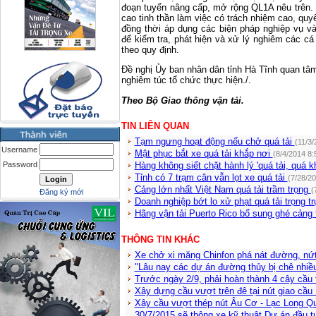
đoạn tuyến nâng cấp, mở rộng QL1A nêu trên. 
cao tinh thần làm việc có trách nhiệm cao, quyế
đồng thời áp dụng các biện pháp nghiệp vụ v
để kiểm tra, phát hiện và xử lý nghiêm các cá
theo quy định.
Đề nghị Ủy ban nhân dân tỉnh Hà Tĩnh quan tâm
nghiêm túc tổ chức thực hiện./.
Theo Bộ Giao thông vận tải.
TIN LIÊN QUAN
Tạm ngưng hoạt động nếu chở quá tải
(11/3
Username
Mật phục bắt xe quá tải khắp nơi
(8/4/2014 8:
Password
Hàng không siết chặt hành lý 'quá tải, quá k
Tỉnh có 7 trạm cân vẫn lọt xe quá tải
(7/28/2
Cảng lớn nhất Việt Nam quá tải trầm trọng
(
Đăng ký mới
Doanh nghiệp bớt lo xử phạt quá tải trọng t
Hãng vận tải Puerto Rico bổ sung ghé cảng 
THÔNG TIN KHÁC
Xe chở xi măng Chinfon phá nát đường, nứ
"Lâu nay các dự án đường thủy bị chê nhiều
Trước ngày 2/9, phải hoàn thành 4 cây cầu
Xây dựng cầu vượt trên đê tại nút giao cầu
Xây cầu vượt thép nút Âu Cơ - Lạc Long Q
30/7/2015 sẽ thông xe kỹ thuật Dự án đầu 