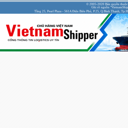
© 2005-2020 Bản quyền thuộc
Ghi rõ nguồn "VietnamShipp
Tầng 25, Pearl Plaza - 561A Điện Biên Phủ, P.25, Q.Bình Thạnh, Tp.