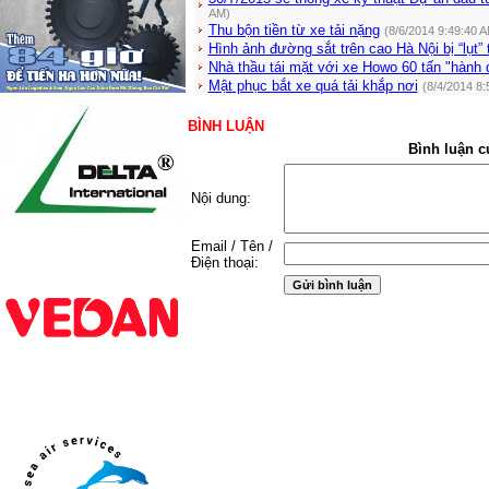
AM)
Thu bộn tiền từ xe tải nặng
(8/6/2014 9:49:40 
Hình ảnh đường sắt trên cao Hà Nội bị “lụt” 
Nhà thầu tái mặt với xe Howo 60 tấn "hành
Mật phục bắt xe quá tải khắp nơi
(8/4/2014 8:
BÌNH LUẬN
Bình luận c
Nội dung:
Email / Tên /
Điện thoại: