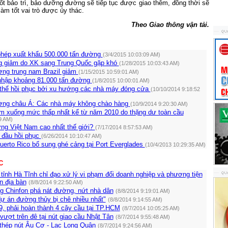
t bảo trì, bảo dưỡng đường sẽ tiếp tục được giao thêm, đồng thời sẽ
làm tốt vai trò được ủy thác.
Theo Giao thông vận tải.
phép xuất khẩu 500.000 tấn đường
(3/4/2015 10:03:09 AM)
g giảm do XK sang Trung Quốc gặp khó
(1/28/2015 10:03:43 AM)
ng trung nam Brazil giảm
(1/15/2015 10:59:01 AM)
nhập khoảng 81.000 tấn đường
(1/8/2015 10:00:01 AM)
thể hồi phục bởi xu hướng các nhà máy đóng cửa
(10/10/2014 9:18:52
ờng châu Á: Các nhà máy không chào hàng
(10/9/2014 9:20:30 AM)
m xuống mức thấp nhất kể từ năm 2010 do thặng dư toàn cầu
9 AM)
ờng Việt Nam cao nhất thế giới?
(7/17/2014 8:57:53 AM)
 đầu hồi phục
(6/26/2014 10:10:47 AM)
uerto Rico bổ sung ghé cảng tại Port Everglades
(10/4/2013 10:29:35 AM)
C
ỉnh Hà Tĩnh chỉ đạo xử lý vi phạm đối doanh nghiệp và phương tiện
n địa bàn
(8/8/2014 9:22:50 AM)
g Chinfon phá nát đường, nứt nhà dân
(8/8/2014 9:19:01 AM)
ự án đường thủy bị chê nhiều nhất"
(8/8/2014 9:14:55 AM)
9, phải hoàn thành 4 cây cầu tại TP.HCM
(8/7/2014 10:05:25 AM)
ượt trên đê tại nút giao cầu Nhật Tân
(8/7/2014 9:55:48 AM)
thép nút Âu Cơ - Lạc Long Quân
(8/7/2014 9:24:56 AM)