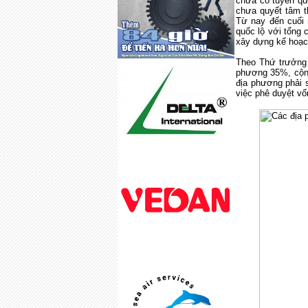
chưa có tuyến qu
chưa quyết tâm t
Từ nay đến cuối 
quốc lộ với tổng 
xây dựng kế hoạch
Theo Thứ trưởng
phương 35%, cộng
địa phương phải 
việc phê duyệt v