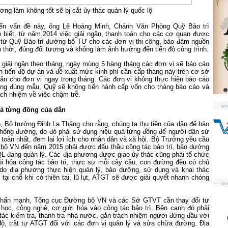
ơng làm không tốt sẽ bị cắt ủy thác quản lý quốc lộ
đến vấn đề này, ông Lê Hoàng Minh, Chánh Văn Phòng Quỹ Bảo trì
biết, từ năm 2014 việc giải ngân, thanh toán cho các cơ quan được
 từ Quỹ Bảo trì đường bộ TƯ cho các đơn vị thi công, bảo đảm nguồn
p thời, đúng đối tượng và không làm ảnh hưởng đến tiến độ công trình.
 giải ngân theo tháng, ngày mùng 5 hàng tháng các đơn vị sẽ báo cáo
ện tiến độ dự án và đề xuất mức kinh phí cần cấp tháng này trên cơ sở
gân cho đơn vị ngay trong tháng. Các đơn vị không thực hiện báo cáo
ng đúng mẫu, Quỹ sẽ không tiến hành cấp vốn cho tháng báo cáo và
rách nhiệm về việc chậm trễ.
ả từng đồng của dân
n, Bộ trưởng Đinh La Thăng cho rằng, chúng ta thu tiền của dân để bảo
 thống đường, do đó phải sử dụng hiệu quả từng đồng để người dân sử
 toàn nhất, đem lại lợi ích cho nhân dân và xã hội. Bộ Trưởng yêu cầu
ộ VN đến năm 2015 phải được đấu thầu công tác bảo trì, bảo dướng
QL đang quản lý. Các địa phương được giao ủy thác cũng phải tổ chức
ội hóa công tác bảo trì, thực sự mỗi cây cầu, con đường đều có chủ
o địa phương thực hiện quản lý, bảo dưỡng, sử dụng và khai thác
tại chỗ khi có thiên tai, lũ lụt, ATGT sẽ được giải quyết nhanh chóng
nhấn mạnh, Tổng cục Đường bộ VN và các Sở GTVT cần thay đổi tư
học, công nghệ, cơ giới hóa vào công tác bảo trì. Bên cạnh đó phải
ác kiểm tra, thanh tra nhà nước, gắn trách nhiệm người đứng đầu với
 độ, trật tự ATGT đối với các đơn vị quản lý và sửa chữa đường. Địa