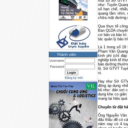
một số Sở GTVT t
như: Tuyên Quang
số hạn chế, nhiề
quang tầm nhìn, 
chữa mặt đường 
Qua thực tế công 
Ban QLDA chuyên 
cơ bản và bảo tr
tác quản lý bảo tr
Là 1 trong số 19
Phạm Văn Quang,
kinh phí (chỉ đ
nghiệp kinh tế th
Username
bảo dưỡng thường
Password
lộ. Sở GTVT Tuyên
vị.
Đăng ký mới
Hay như Sở GTVT
động áp dụng nhiề
bộ như: dán sợi c
dụng khe co giãn 
mang lại hiệu quả 
Chuyển từ đặt h
Ông Nguyễn Văn H
đấu thầu để có c
năm nay có 4 tuy