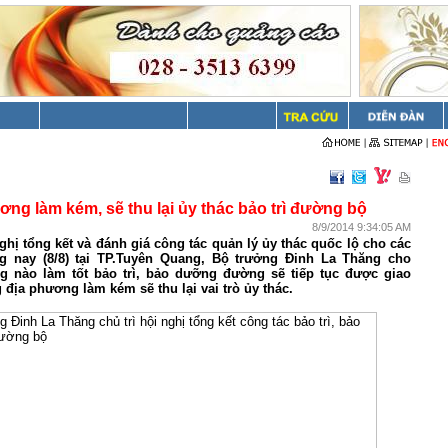
ơng làm kém, sẽ thu lại ủy thác bảo trì đường bộ
8/9/2014 9:34:05 AM
nghị tổng kết và đánh giá công tác quản lý ủy thác quốc lộ cho các
g nay (8/8) tại TP.Tuyên Quang, Bộ trưởng Đinh La Thăng cho
g nào làm tốt bảo trì, bảo dưỡng đường sẽ tiếp tục được giao
địa phương làm kém sẽ thu lại vai trò ủy thác.