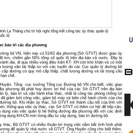
nh La Thăng chủ trì hội nghị tổng kết công tác ủy thác quản lý
uốc lộ
ực bảo trì các địa phương
ường bộ VN, hiện nay có 51/63 địa phương (Sở GTVT) được giao ủy
646 km, chiếm gần 50% tổng số quốc lộ trên địa bàn cả nước. Đây là
vành đai, đi qua nhiều vùng điệu kiện KT- XH còn khó khăn và có một
u lượng vận tải thấp so với các tuyến do các Cục quản lý đường bộ
n cấp đường có quy mô cấp thấp, chất lượng đường và tải trọng cầu
 hạn chế.
Huyện, Tổng cục trưởng Tổng cục Đường bộ VN cho biết, việc giao
địa phương đã phát huy được lợi thế của các Sở GTVT trên địa bàn
ản lý, bảo trì và vận hành khai thác, nhất là công tác phòng chống lụt
c đã giảm bớt công việc, giảm bộ máy và biên chế hành chính của cho
đường bộ. Khi nhận ủy thác, Sở GTVT trở thành cầu nối của tỉnh với
ời, thông qua việc ủy thác, các Sở GTVT có thêm cơ hội để tiếp cận,
 dụng vào việc quản lý hệ thống đường địa phương đối với các định
ng dụng KH-CN mới trong đầu tư xây dựng, bảo trì đường bộ.
 thác, Bộ GTVT có nhiều thuận lợi trong việc nắm bắt tình hình phát
hương để quản lý nhà nước về GTVT. Ông Huyện cũng cho biết thêm,