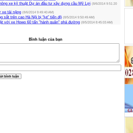
thông xe kỹ thuật Dự án đầu tư xây dựng cầu Mỹ Lợi
(8/6/2014 9:51:20
ừ xe tải nặng
(8/6/2014 9:49:40 AM)
sắt trên cao Hà Nội bị “lụt” tiến độ
(8/5/2014 9:50:49 AM)
mặt với xe Howo 60 tấn "hành quân" phá đường
(8/5/2014 8:45:03 AM)
Bình luận của bạn