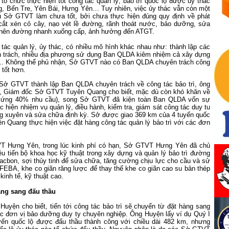
ổ chức thực hiện tốt công tác quản lý, bảo trì quốc lộ được ủy thác
, Bến Tre, Yên Bái, Hưng Yên… Tuy nhiên, việc ủy thác vẫn còn một
u Sở GTVT làm chưa tốt, bởi chưa thực hiện đúng quy định về phát
cắt xén cỏ cây, nạo vét lề đường, rãnh thoát nước, bảo dưỡng, sửa
nên đường nhanh xuống cấp, ảnh hưởng đến ATGT.
tác quản lý, ủy thác, có nhiều mô hình khác nhau như: thành lập các
trách, nhiều địa phương sử dụng Ban QLDA kiêm nhiệm cả xây dựng
ì... Không thể phủ nhận, Sở GTVT nào có Ban QLDA chuyên trách công
ì tốt hơn.
 Sở GTVT thành lập Ban QLDA chuyên trách về công tác bảo trì, ông
 Giám đốc Sở GTVT Tuyên Quang cho biết, mặc dù còn khó khăn về
áp ứng 40% nhu cầu), song Sở GTVT đã kiện toàn Ban QLDA vốn sự
ực hiện nhiệm vụ quản lý, điều hành, kiểm tra, giám sát công tác duy tu
 xuyên và sửa chữa định kỳ. Sở được giao 369 km của 4 tuyến quốc
 Quang thực hiện việc đặt hàng công tác quản lý bảo trì với các đơn
 Hưng Yên, trong lúc kinh phí có hạn, Sở GTVT Hưng Yên đã chủ
u tiến bộ khoa học kỹ thuật trong xây dựng và quản lý bảo trì đường
acbon, sợi thủy tinh để sửa chữa, tăng cường chịu lực cho cầu và sử
FEBA, khe co giãn răng lược để thay thế khe co giãn cao su bản thép
kinh tế, kỹ thuật cao.
àng sang đấu thầu
uyện cho biết, tiến tới công tác bảo trì sẽ chuyển từ đặt hàng sang
ác đơn vị bảo dưỡng duy ty chuyên nghiệp. Ông Huyện lấy ví dụ Quý I
ến quốc lộ được đấu thầu thành công với chiều dài 482 km, nhưng