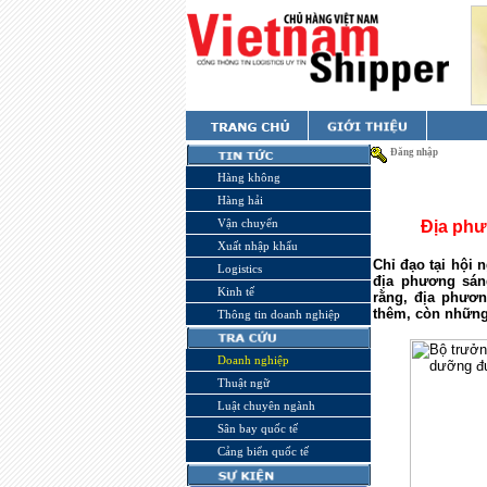
Đăng nhập
Hàng không
Hàng hải
Vận chuyển
Địa phư
Xuất nhập khẩu
Chỉ đạo tại hội 
Logistics
địa phương sán
Kinh tế
rằng, địa phươn
thêm, còn những 
Thông tin doanh nghiệp
Doanh nghiệp
Thuật ngữ
Luật chuyên ngành
Sân bay quốc tế
Cảng biển quốc tế