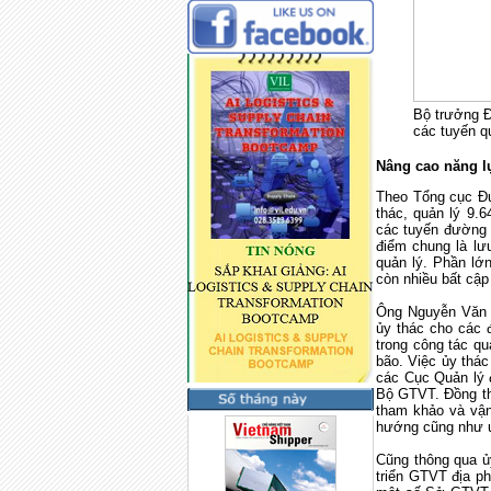
Bộ trưởng Đi
các tuyến q
Nâng cao năng l
Theo Tổng cục Đ
thác, quản lý 9.
các tuyến đường 
điểm chung là lư
quản lý. Phần lớ
còn nhiều bất cập
Ông Nguyễn Văn 
ủy thác cho các 
trong công tác qu
bão. Việc ủy thá
các Cục Quản lý 
Bộ GTVT. Đồng th
tham khảo và vận
hướng cũng như ứ
Cũng thông qua ủy
triển GTVT địa p