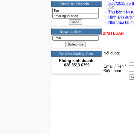
30/7/2015 sẽ 
AM)
Thu bộn tiền t
Hình ảnh đường 
Nhà thầu tái 
BÌNH LUẬN
Nội dung:
Phòng kinh doanh:
028
3513 6399
Email / Tên /
Điện thoại: