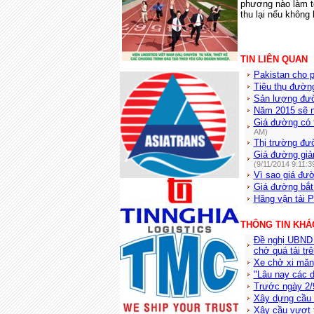
phương nào làm tố
thu lại nếu không 
TIN LIÊN QUAN
Pakistan cho 
Tiêu thụ đườn
Sản lượng đườ
Năm 2015 sẽ 
Giá đường có 
AM)
Thị trường đư
Giá đường giả
(9/11/2014 9:11:3
Vì sao giá đư
Giá đường bắt
Hãng vận tải P
THÔNG TIN KHÁ
Đề nghị UBND t
chở quá tải trê
Xe chở xi măn
"Lâu nay các d
Trước ngày 2/
Xây dựng cầu v
Xây cầu vượt 