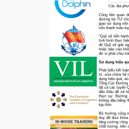
Các địa phư
Cũng liên quan 
đường bộ TƯ cho 
giao sử dụng vốn
vốn thanh toán kị
“Quỹ sẽ tiến hành
tình hình thực hi
đó Quỹ sẽ giải n
hoặc báo cáo khô
đơ vị phải chịu t
Sử dụng hiệu qu
Phát biểu kết luậ
trì, sửa chữa hệ
dụng hiệu quả, an
Tổng Cục Đường b
tất cả các tuyến 
đấu thầu để xã h
thực sự. Đường d
không đâu bằng 4 
kịp thời.
Bộ trưởng cũng 
duy để đưa khoa 
tăng cường công t
chất lượng, tiến