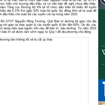
ốc lộ ủy thác nào tổ chức đấu thầu. Nguyên nhân là do các Sở GTVT
hực hiện chủ trương đấu thầu và có văn bản đề nghị chưa đấu thầu.
năm Tổng cục Đường bộ VN sẽ tổ chức đấu thầu tối thiểu 40 tuyến
chiều dài 6.376 Km (gần 33% toàn bộ quốc lộ), đồng thời sẽ rà soát để
 đấu thầu cho toàn bộ các tuyến còn lại trong năm 2015.
 Bộ GTVT Nguyễn Hồng Trường, Quỹ Bảo trì đường bộ giao cho địa
 với giao ủy thác quản lý các tuyến quốc lộ lên đến 60%. Do đó, các
sử dụng hiệu quả nguồn vốn này để bảo trì, bảo dưỡng. Từ năm 2015
ốn bảo trì sẽ được làm sớm ngay từ Quý I để địa phương chủ động.