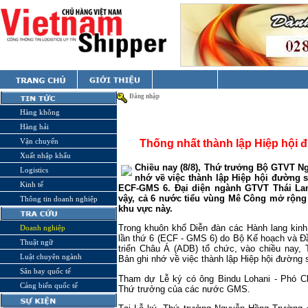
Đăng nhập
Hàng không
Hàng hải
Vận chuyển
Thống nhất thành lập Hiệp hội
Xuất nhập khẩu
Chiều nay (8/8), Thứ trưởng Bộ GTVT N
Logistics
nhớ về việc thành lập Hiệp hội đường
Kinh tế
ECF-GMS 6.
Đại diện ngành GTVT Thái Lan
vậy, cả 6 nước tiểu vùng Mê Công mở rộng 
Thông tin doanh nghiệp
khu vực này.
Trong khuôn khổ Diễn đàn các Hành lang kin
Doanh nghiệp
lần thứ 6 (ECF - GMS 6) do Bộ Kế hoạch và Đ
Thuật ngữ
triển Châu Á (ADB) tổ chức, vào chiều nay
Luật chuyên ngành
Bản ghi nhớ về việc thành lập Hiệp hội đườn
Sân bay quốc tế
Tham dự Lễ ký có ông Bindu Lohani - Phó C
Cảng biển quốc tế
Thứ trưởng của các nước GMS.