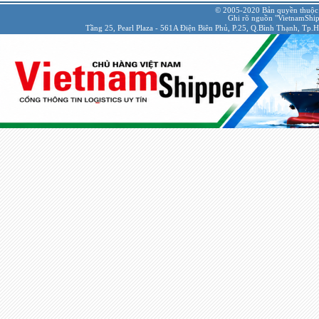
© 2005-2020 Bản quyền thuộc
Ghi rõ nguồn "VietnamShipp
Tầng 25, Pearl Plaza - 561A Điện Biên Phủ, P.25, Q.Bình Thạnh, Tp.