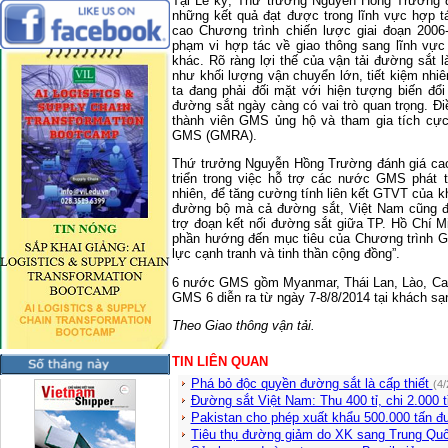
Tại Lễ ký, Thứ trưởng Nguyễn Hồng Trường 
những kết quả đạt được trong lĩnh vực hợp 
cao Chương trình chiến lược giai đoạn 20
phạm vi hợp tác về giao thông sang lĩnh vự
khác. Rõ ràng lợi thế của vận tải đường sắt 
như khối lượng vận chuyển lớn, tiết kiệm nhiê
ta đang phải đối mặt với hiện tượng biến đổi 
đường sắt ngày càng có vai trò quan trọng. Đ
thành viên GMS ủng hộ và tham gia tích cực
GMS (GMRA).
Thứ trưởng Nguyễn Hồng Trường đánh giá cao
triển trong việc hỗ trợ các nước GMS phát t
nhiên, để tăng cường tính liên kết GTVT của k
đường bộ mà cả đường sắt, Việt Nam cũng đề
trợ đoạn kết nối đường sắt giữa TP. Hồ Chí
phần hướng đến mục tiêu của Chương trình G
lực cạnh tranh và tinh thần cộng đồng”.
6 nước GMS gồm Myanmar, Thái Lan, Lào, Ca
GMS 6 diễn ra từ ngày 7-8/8/2014 tại khách sạ
Theo Giao thông vận tải.
TIN LIÊN QUAN
Phá bỏ độc quyền đường sắt là cấp thiết
(4
Đường sắt Việt Nam: Thu 400 tỉ, chi 2.000 
Pakistan cho phép xuất khẩu 500.000 tấn 
Tiêu thụ đường giảm do XK sang Trung Qu