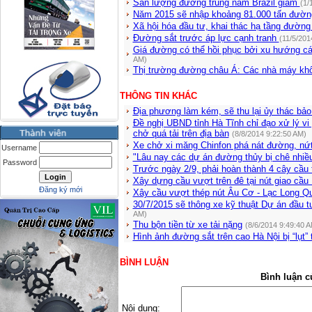
Sản lượng đường trung nam Brazil giảm
(1/
Năm 2015 sẽ nhập khoảng 81.000 tấn đườ
Xã hội hóa đầu tư, khai thác hạ tầng đường
Đường sắt trước áp lực cạnh tranh
(11/5/201
Giá đường có thể hồi phục bởi xu hướng 
AM)
Thị trường đường châu Á: Các nhà máy kh
THÔNG TIN KHÁC
Địa phương làm kém, sẽ thu lại ủy thác bảo
Đề nghị UBND tỉnh Hà Tĩnh chỉ đạo xử lý vi
chở quá tải trên địa bàn
(8/8/2014 9:22:50 AM)
Xe chở xi măng Chinfon phá nát đường, nứ
Username
"Lâu nay các dự án đường thủy bị chê nhiều
Password
Trước ngày 2/9, phải hoàn thành 4 cây cầu
Xây dựng cầu vượt trên đê tại nút giao cầu
Đăng ký mới
Xây cầu vượt thép nút Âu Cơ - Lạc Long Q
30/7/2015 sẽ thông xe kỹ thuật Dự án đầu 
AM)
Thu bộn tiền từ xe tải nặng
(8/6/2014 9:49:40 
Hình ảnh đường sắt trên cao Hà Nội bị “lụt” 
BÌNH LUẬN
Bình luận c
Nội dung: