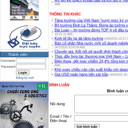
Mỹ lên kế hoạch khoan dầu và khí đốt ở n
AM)
THÔNG TIN KHÁC
Tăng trưởng của Việt Nam “vượt mức kỳ v
Bộ trưởng Đinh La Thăng: Đừng ảo tưởng v
Đài Loan – thị trường đứng TOP 4 về đầu t
10:21:11 AM)
Kinh tế lấy lại đà tăng trưởng
(4/8/2015 10:17:
Bán cổ phần Nhà nước một số doanh nghiệ
(4/7/2015 9:54:59 AM)
Chuyên gia: Kết nối sẽ quyết định thành c
Thúc đẩy hợp tác thương mại Việt Nam – L
Username
Điện thoại, dệt may chiếm 24,4% tổng kim 
AM)
Password
Khó xoay chiều cán cân xuất khẩu với doan
Giá USD ngân hàng tiến sát trần
(4/6/2015 10
Đăng ký mới
BÌNH LUẬN
Bình luận c
Nội dung:
Email / Tên /
Điện thoại: