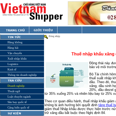
Đăng nhập
Hàng không
Hàng hải
Vận chuyển
Thuế nhập khẩu xăng 
Xuất nhập khẩu
Động thái này đượ
Logistics
bảo vệ môi trường
Kinh tế
Bộ Tài chính hôm
Thông tin doanh nghiệp
thuế suất nhập k
dầu. Theo đó, thu
xăng, dầu sinh h
Doanh nghiệp
20%, dầu diezel
Thuật ngữ
từ 35% xuống 25% và nhiên liệu bay từ 25% 
Luật chuyên ngành
Theo cơ quan điều hành, thuế nhập khẩu giảm g
Sân bay quốc tế
không bị ảnh hưởng bởi quyết định
tăng thuế b
Cảng biển quốc tế
giảm thuế Nhập khẩu được thực hiện trước n
trữ xăng dầu bắt buộc theo Nghị định 84.