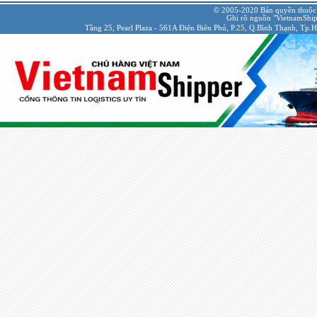
© 2005-2020 Bản quyền thuộc
Ghi rõ nguồn "VietnamShipp
Tầng 25, Pearl Plaza - 561A Điện Biên Phủ, P.25, Q.Bình Thạnh, Tp.