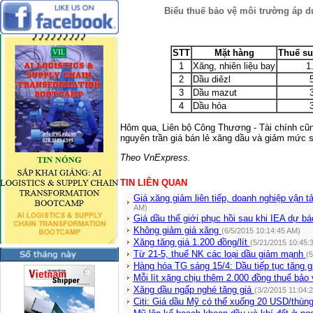
Biểu thuế bảo vệ môi trường áp d
STT
Mặt hàng
Thuế suấ
1
Xăng, nhiên liệu bay
1
2
Dầu diêzl
3
Dầu mazut
4
Dầu hỏa
Hôm qua, Liên bộ Công Thương - Tài chính cũn
nguyên trần giá bán lẻ xăng dầu và giảm mức s
Theo VnExpress.
TIN LIÊN QUAN
Giá xăng giảm liên tiếp, doanh nghiệp vận 
AM)
Giá dầu thế giới phục hồi sau khi IEA dự b
Không giảm giá xăng
(6/5/2015 10:14:45 AM)
Xăng tăng giá 1.200 đồng/lít
(5/21/2015 10:45:
Từ 21-5, thuế NK các loại dầu giảm mạnh
(5
Hàng hóa TG sáng 15/4: Dầu tiếp tục tăng 
Mỗi lít xăng chịu thêm 2.000 đồng thuế bảo
Xăng dầu ngấp nghé tăng giá
(3/2/2015 11:04:
Citi: Giá dầu Mỹ có thể xuống 20 USD/thùn